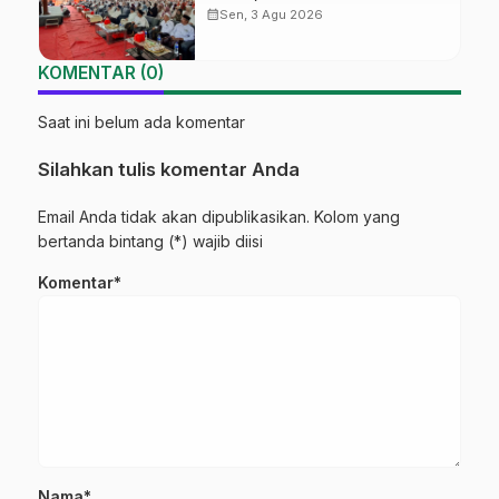
‘Sambang Pesantren’ di Pati
calendar_month
Sen, 3 Agu 2026
KOMENTAR (0)
Saat ini belum ada komentar
Silahkan tulis komentar Anda
Email Anda tidak akan dipublikasikan. Kolom yang
bertanda bintang (*) wajib diisi
Komentar*
Nama*