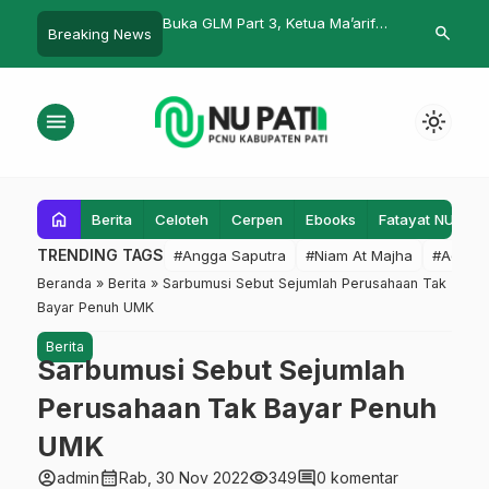
u Kudus Bantu Korban
Buka GLM Part 3, Ketua Ma’arif
Peringati Isr
search
Breaking News
NU: Kita Darurat Literasi
QT Al-Akrom 
Siraman Roh
menu
light_mode
home
Berita
Celoteh
Cerpen
Ebooks
Fatayat NU
F
TRENDING TAGS
#Angga Saputra
#Niam At Majha
#Admin
Beranda
»
Berita
»
Sarbumusi Sebut Sejumlah Perusahaan Tak
Bayar Penuh UMK
Berita
Sarbumusi Sebut Sejumlah
Perusahaan Tak Bayar Penuh
UMK
account_circle
calendar_month
visibility
comment
admin
Rab, 30 Nov 2022
349
0 komentar