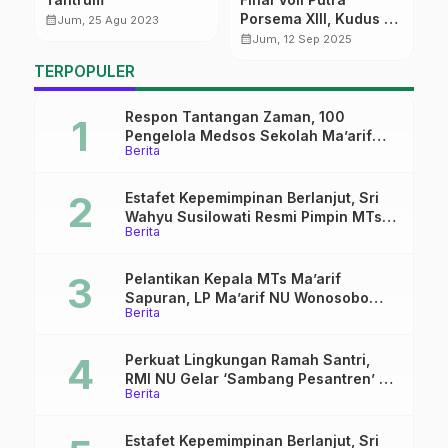
Porsema XIII, Kudus Vs
D
calendar_month
Jum, 25 Agu 2023
Kota Semarang
L
calendar_month
calendar_month
Jum, 12 Sep 2025
Memanas
d
TERPOPULER
Respon Tantangan Zaman, 100
Pengelola Medsos Sekolah Ma’arif
Berita
Pekalongan Ikuti Pelatihan Literasi
Digital
Estafet Kepemimpinan Berlanjut, Sri
Wahyu Susilowati Resmi Pimpin MTs
Berita
Ma’arif Sapuran
Pelantikan Kepala MTs Ma’arif
Sapuran, LP Ma’arif NU Wonosobo
Berita
Tekankan Lima Amanah
Kepemimpinan Nahdliyah
Perkuat Lingkungan Ramah Santri,
RMI NU Gelar ‘Sambang Pesantren’ di
Berita
Pati
Estafet Kepemimpinan Berlanjut, Sri