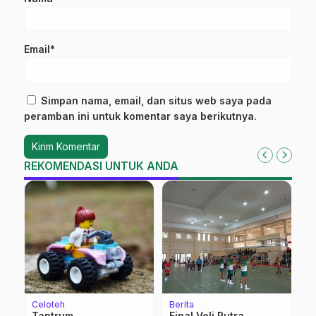
Email*
Simpan nama, email, dan situs web saya pada
peramban ini untuk komentar saya berikutnya.
REKOMENDASI UNTUK ANDA
Celoteh
Berita
Be
Tantrum
Final Voli Putra
P