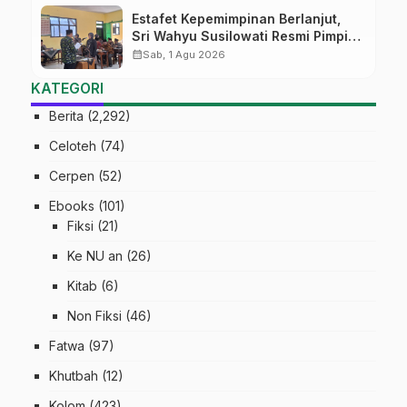
Estafet Kepemimpinan Berlanjut,
Sri Wahyu Susilowati Resmi Pimpin
MTs Ma’arif Sapuran
calendar_month
Sab, 1 Agu 2026
KATEGORI
Berita
(2,292)
Celoteh
(74)
Cerpen
(52)
Ebooks
(101)
Fiksi
(21)
Ke NU an
(26)
Kitab
(6)
Non Fiksi
(46)
Fatwa
(97)
Khutbah
(12)
Kolom
(423)