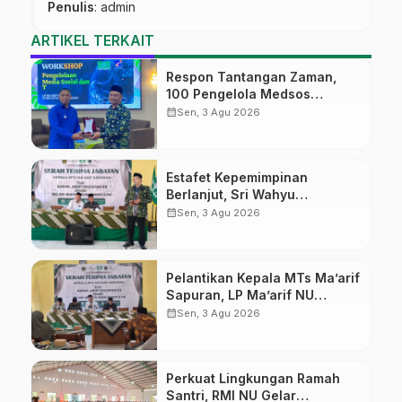
Penulis
: admin
ARTIKEL TERKAIT
Respon Tantangan Zaman,
100 Pengelola Medsos
Sekolah Ma’arif Pekalongan
calendar_month
Sen, 3 Agu 2026
Ikuti Pelatihan Literasi Digital
Estafet Kepemimpinan
Berlanjut, Sri Wahyu
Susilowati Resmi Pimpin MTs
calendar_month
Sen, 3 Agu 2026
Ma’arif Sapuran
Pelantikan Kepala MTs Ma’arif
Sapuran, LP Ma’arif NU
Wonosobo Tekankan Lima
calendar_month
Sen, 3 Agu 2026
Amanah Kepemimpinan
Nahdliyah
Perkuat Lingkungan Ramah
Santri, RMI NU Gelar