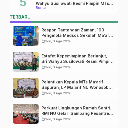
Wahyu Susilowati Resmi Pimpin MTs
Berita
Ma’arif Sapuran
TERBARU
Respon Tantangan Zaman, 100
Pengelola Medsos Sekolah Ma’arif
Pekalongan Ikuti Pelatihan Literasi
calendar_month
Sen, 3 Agu 2026
Digital
Estafet Kepemimpinan Berlanjut,
Sri Wahyu Susilowati Resmi Pimpin
MTs Ma’arif Sapuran
calendar_month
Sen, 3 Agu 2026
Pelantikan Kepala MTs Ma’arif
Sapuran, LP Ma’arif NU Wonosobo
Tekankan Lima Amanah
calendar_month
Sen, 3 Agu 2026
Kepemimpinan Nahdliyah
Perkuat Lingkungan Ramah Santri,
RMI NU Gelar ‘Sambang Pesantren’
di Pati
calendar_month
Sen, 3 Agu 2026