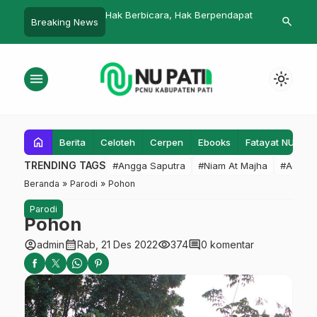
cara, Hak Berpendapat
Syuriyah NU Pati Ingatkan Kembali
Panggilan Ha
search
Breaking News
…
Warga untuk Taat Prokes
Haji
menu
light_mode
home
Berita
Celoteh
Cerpen
Ebooks
Fatayat NU
F
TRENDING TAGS
#Angga Saputra
#Niam At Majha
#Admin
Beranda
»
Parodi
»
Pohon
Parodi
Pohon
account_circle
calendar_month
visibility
comment
admin
Rab, 21 Des 2022
374
0 komentar