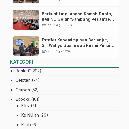
Kepemimpinan Nahdliyah
Perkuat Lingkungan Ramah Santri,
RMI NU Gelar ‘Sambang Pesantren’
di Pati
calendar_month
Sen, 3 Agu 2026
Estafet Kepemimpinan Berlanjut,
Sri Wahyu Susilowati Resmi Pimpin
MTs Ma’arif Sapuran
calendar_month
Sab, 1 Agu 2026
KATEGORI
Berita
(2,292)
Celoteh
(74)
Cerpen
(52)
Ebooks
(101)
Fiksi
(21)
Ke NU an
(26)
Kitab
(6)