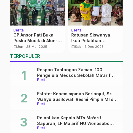
Berita
Berita
Be
GP Ansor Pati Buka
Ratusan Siswanya
P
NU
Posko Mudik di Alun-
Ikuti Pelatihan
B
Alun Juwana dan Pati
Jurnalisti, Kepala
P
calendar_month
calendar_month
calendar_month
Jum, 28 Mar 2025
Sab, 13 Des 2025
Madrasah Ini Ingatkan
TERPOPULER
Pentingnya Literasi
Respon Tantangan Zaman, 100
Pengelola Medsos Sekolah Ma’arif
Berita
Pekalongan Ikuti Pelatihan Literasi
Digital
Estafet Kepemimpinan Berlanjut, Sri
Wahyu Susilowati Resmi Pimpin MTs
Berita
Ma’arif Sapuran
Pelantikan Kepala MTs Ma’arif
Sapuran, LP Ma’arif NU Wonosobo
Berita
Tekankan Lima Amanah