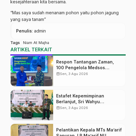
kesejahteraan kita bersama.
“Mas saya sudah menanam pohon yaitu pohon jagung
yang saya tanam”
Penulis
: admin
Tags
Niam At Majha
ARTIKEL TERKAIT
Respon Tantangan Zaman,
100 Pengelola Medsos
Sekolah Ma’arif Pekalongan
calendar_month
Sen, 3 Agu 2026
Ikuti Pelatihan Literasi Digital
Estafet Kepemimpinan
Berlanjut, Sri Wahyu
Susilowati Resmi Pimpin MTs
calendar_month
Sen, 3 Agu 2026
Ma’arif Sapuran
Pelantikan Kepala MTs Ma’arif
Sapuran, LP Ma’arif NU