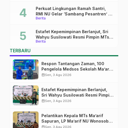
Kepemimpinan Nahdliyah
Perkuat Lingkungan Ramah Santri,
RMI NU Gelar ‘Sambang Pesantren’ di
Berita
Pati
Estafet Kepemimpinan Berlanjut, Sri
Wahyu Susilowati Resmi Pimpin MTs
Berita
Ma’arif Sapuran
TERBARU
Respon Tantangan Zaman, 100
Pengelola Medsos Sekolah Ma’arif
Pekalongan Ikuti Pelatihan Literasi
calendar_month
Sen, 3 Agu 2026
Digital
Estafet Kepemimpinan Berlanjut,
Sri Wahyu Susilowati Resmi Pimpin
MTs Ma’arif Sapuran
calendar_month
Sen, 3 Agu 2026
Pelantikan Kepala MTs Ma’arif
Sapuran, LP Ma’arif NU Wonosobo
Tekankan Lima Amanah
calendar_month
Sen, 3 Agu 2026