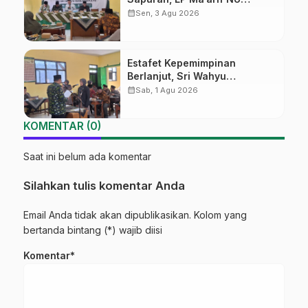
Wonosobo Tekankan Lima
calendar_month
Sen, 3 Agu 2026
Amanah Kepemimpinan
Nahdliyah
Estafet Kepemimpinan
Berlanjut, Sri Wahyu
Susilowati Resmi Pimpin MTs
calendar_month
Sab, 1 Agu 2026
Ma’arif Sapuran
KOMENTAR (0)
Saat ini belum ada komentar
Silahkan tulis komentar Anda
Email Anda tidak akan dipublikasikan. Kolom yang
bertanda bintang (*) wajib diisi
Komentar*