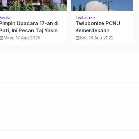
Twibonze
in Upacara 17-an di
Twibbonize PCNU
 Ini Pesan Taj Yasin
Kemerdekaan
calendar_month
g, 17 Agu 2025
Sel, 16 Agu 2022