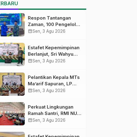
MTs Ma’arif Sapuran
ERBARU
Respon Tantangan
Zaman, 100 Pengelola
Medsos Sekolah
calendar_month
Sen, 3 Agu 2026
Ma’arif Pekalongan
Ikuti Pelatihan Literasi
Estafet Kepemimpinan
Digital
Berlanjut, Sri Wahyu
Susilowati Resmi
calendar_month
Sen, 3 Agu 2026
Pimpin MTs Ma’arif
Sapuran
Pelantikan Kepala MTs
Ma’arif Sapuran, LP
Ma’arif NU Wonosobo
calendar_month
Sen, 3 Agu 2026
Tekankan Lima
Amanah
Perkuat Lingkungan
Kepemimpinan
Ramah Santri, RMI NU
Nahdliyah
Gelar ‘Sambang
calendar_month
Sen, 3 Agu 2026
Pesantren’ di Pati
Estafet Kepemimpinan