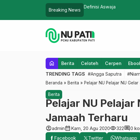
swaja
Breaking News
home
Berita
Celoteh
Cerpen
Eboo
TRENDING TAGS
#Angga Saputra
#Niam
Beranda
»
Berita
»
Pelajar NU Pelajar NU Gela
Berita
Pelajar NU Pelajar
Jamaah Terharu
account_circle
calendar_month
visibility
comment
admin
Kam, 20 Agu 2020
322
0 k
Facebook
Twitter
Whatsapp