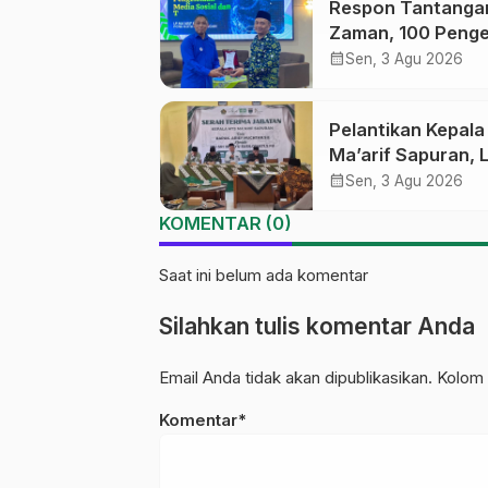
Respon Tantanga
Zaman, 100 Penge
Medsos Sekolah
calendar_month
Sen, 3 Agu 2026
Ma’arif Pekalong
Ikuti Pelatihan Lit
Pelantikan Kepal
Digital
Ma’arif Sapuran, 
Ma’arif NU Wono
calendar_month
Sen, 3 Agu 2026
Tekankan Lima
KOMENTAR (0)
Amanah Kepemim
Nahdliyah
Saat ini belum ada komentar
Silahkan tulis komentar Anda
Email Anda tidak akan dipublikasikan. Kolom 
Komentar*