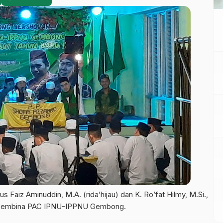
 Faiz Aminuddin, M.A. (rida’hijau) dan K. Ro’fat Hilmy, M.Si.,
 Pembina PAC IPNU-IPPNU Gembong.