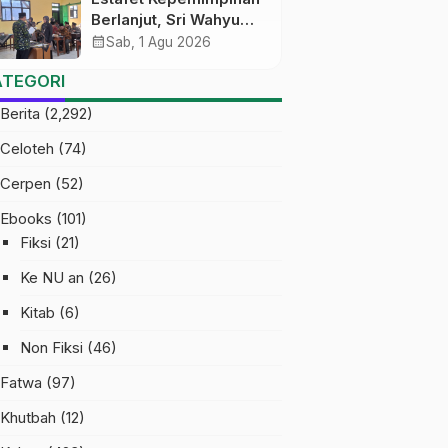
Berlanjut, Sri Wahyu
Susilowati Resmi
calendar_month
Sab, 1 Agu 2026
Pimpin MTs Ma’arif
ATEGORI
Sapuran
Berita
(2,292)
Celoteh
(74)
Cerpen
(52)
Ebooks
(101)
Fiksi
(21)
Ke NU an
(26)
Kitab
(6)
Non Fiksi
(46)
Fatwa
(97)
Khutbah
(12)