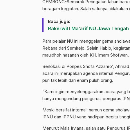
GEMBONG-Semarak Peringatan tahun baru i
beragam kegiatan. Salah satunya, dilakuk
Baca juga:
Rakerwil I Ma’arif NU Jawa Tengah
Para pelajar NU ini menggelar gema sholaw
Rebana dari Semirejo. Selain Habib, kegiata
mauidhoh hasanah oleh KH. Imam Shofwan.
Berlokasi di Ponpes Shofa Azzahro’, Ahm
acara ini merupakan agenda internal Peng
pun tak lebih dari enam puluh orang.
“Kami ingin menyelenggarakan acara yang b
hanya mengundang pengurus-pengurus IPNU/
Meski bersifat internal, namun gema sholaw
IPNU dan IPPNU yang hadirpun begitu tingg
Menurut Mala Irviana, salah satu Pengurus