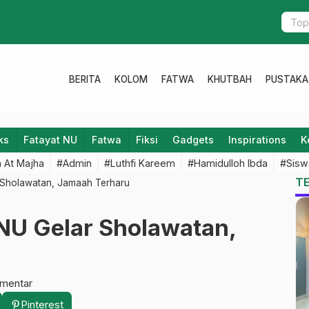
Siapakah Orang yang Paling Kaya?
BERITA
KOLOM
FATWA
KHUTBAH
PUSTAKA
ks
Fatayat NU
Fatwa
Fiksi
Gadgets
Inspirations
K
 At Majha
#Admin
#Luthfi Kareem
#Hamidulloh Ibda
#Sisw
T
r Sholawatan, Jamaah Terharu
 NU Gelar Sholawatan,
omentar
Pinterest