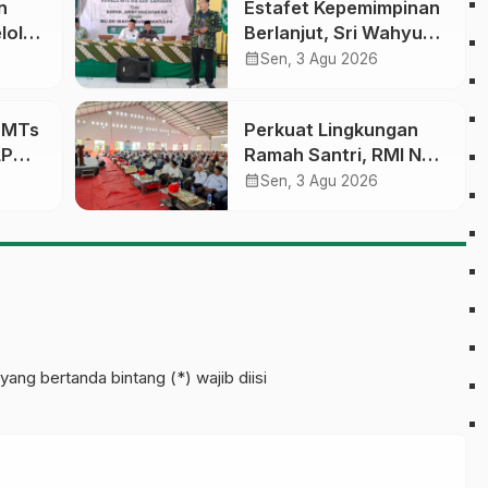
n
Estafet Kepemimpinan
lola
Berlanjut, Sri Wahyu
Susilowati Resmi
calendar_month
Sen, 3 Agu 2026
an
Pimpin MTs Ma’arif
erasi
Sapuran
a MTs
Perkuat Lingkungan
LP
Ramah Santri, RMI NU
sobo
Gelar ‘Sambang
calendar_month
Sen, 3 Agu 2026
Pesantren’ di Pati
pinan
yang bertanda bintang (*) wajib diisi