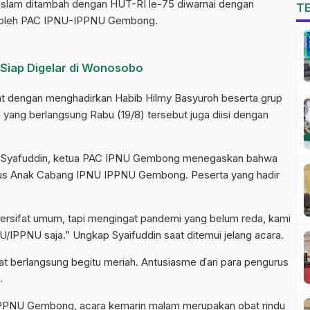
slam ditambah dengan HUT-RI le-75 diwarnai dengan
T
an oleh PAC IPNU-IPPNU Gembong.
 Siap Digelar di Wonosobo
at dengan menghadirkan Habib Hilmy Basyuroh beserta grup
n yang berlangsung Rabu (19/8) tersebut juga diisi dengan
ad Syafuddin, ketua PAC IPNU Gembong menegaskan bahwa
urus Anak Cabang IPNU IPPNU Gembong. Peserta yang hadir
ersifat umum, tapi mengingat pandemi yang belum reda, kami
IPPNU saja.” Ungkap Syaifuddin saat ditemui jelang acara.
at berlangsung begitu meriah. Antusiasme ďari para pengurus
i.
 IPPNU Gembong, acara kemarin malam merupakan obat rindu