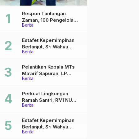
Respon Tantangan
Zaman, 100 Pengelola
Berita
Medsos Sekolah Ma’arif
Pekalongan Ikuti
Pelatihan Literasi Digital
Estafet Kepemimpinan
Berlanjut, Sri Wahyu
Berita
Susilowati Resmi Pimpin
MTs Ma’arif Sapuran
Pelantikan Kepala MTs
Ma’arif Sapuran, LP
Berita
Ma’arif NU Wonosobo
Tekankan Lima Amanah
Kepemimpinan Nahdliyah
Perkuat Lingkungan
Ramah Santri, RMI NU
Berita
Gelar ‘Sambang
Pesantren’ di Pati
Estafet Kepemimpinan
Berlanjut, Sri Wahyu
Berita
Susilowati Resmi Pimpin