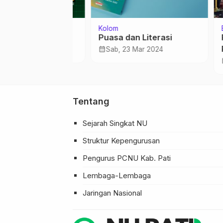
Kolom
Berita
gi Terbarukan
Puasa dan Literasi
Pimp
Pati,
calendar_month
es 2022
Sab, 23 Mar 2024
calendar_month
Min
Tentang
Sejarah Singkat NU
Struktur Kepengurusan
Pengurus PCNU Kab. Pati
Lembaga-Lembaga
Jaringan Nasional