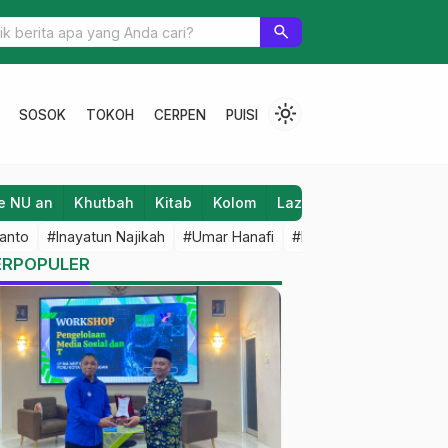
Harlah ke-30, MAN 2 Pati Tanam Ribuan Mangr
search
light_mode
SOSOK
TOKOH
CERPEN
PUISI
e NU an
Khutbah
Kitab
Kolom
Laziz NU
Lifestyle
anto
#Inayatun Najikah
#Umar Hanafi
#M Iqbal Dawami
#An
ERPOPULER