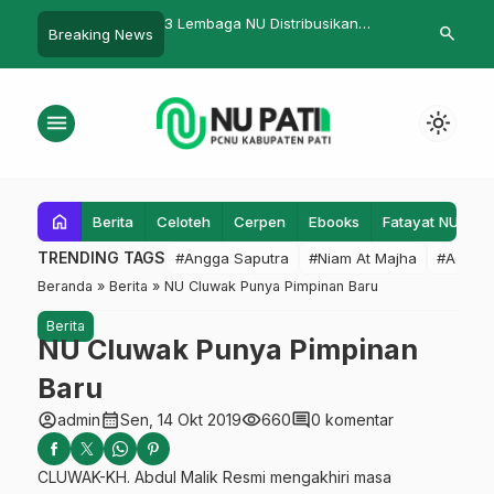
 Radikalisme No
3 Lembaga NU Distribusikan
Lazisnu-BPJS
search
Breaking News
30.000 Liter Air Bersih
Kerja Sama
menu
light_mode
home
Berita
Celoteh
Cerpen
Ebooks
Fatayat NU
F
TRENDING TAGS
#Angga Saputra
#Niam At Majha
#Admin
Beranda
»
Berita
»
NU Cluwak Punya Pimpinan Baru
Berita
NU Cluwak Punya Pimpinan
Baru
account_circle
calendar_month
visibility
comment
admin
Sen, 14 Okt 2019
660
0 komentar
CLUWAK-KH. Abdul Malik Resmi mengakhiri masa