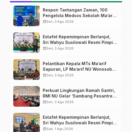
Respon Tantangan Zaman, 100
Pengelola Medsos Sekolah Ma’arif
Pekalongan Ikuti Pelatihan Literasi
calendar_month
Sen, 3 Agu 2026
Digital
Estafet Kepemimpinan Berlanjut,
Sri Wahyu Susilowati Resmi Pimpin
MTs Ma’arif Sapuran
calendar_month
Sen, 3 Agu 2026
Pelantikan Kepala MTs Ma’arif
Sapuran, LP Ma’arif NU Wonosobo
Tekankan Lima Amanah
calendar_month
Sen, 3 Agu 2026
Kepemimpinan Nahdliyah
Perkuat Lingkungan Ramah Santri,
RMI NU Gelar ‘Sambang Pesantren’
di Pati
calendar_month
Sen, 3 Agu 2026
Estafet Kepemimpinan Berlanjut,
Sri Wahyu Susilowati Resmi Pimpin
MTs Ma’arif Sapuran
calendar_month
Sab, 1 Agu 2026