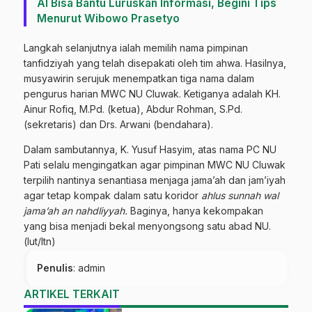
AI Bisa Bantu Luruskan Informasi, Begini Tips
Menurut Wibowo Prasetyo
Langkah selanjutnya ialah memilih nama pimpinan
tanfidziyah yang telah disepakati oleh tim ahwa. Hasilnya,
musyawirin serujuk menempatkan tiga nama dalam
pengurus harian MWC NU Cluwak. Ketiganya adalah KH.
Ainur Rofiq, M.Pd. (ketua), Abdur Rohman, S.Pd.
(sekretaris) dan Drs. Arwani (bendahara).
Dalam sambutannya, K. Yusuf Hasyim, atas nama PC NU
Pati selalu mengingatkan agar pimpinan MWC NU Cluwak
terpilih nantinya senantiasa menjaga jama’ah dan jam’iyah
agar tetap kompak dalam satu koridor
ahlus sunnah wal
jama’ah an nahdliyyah.
Baginya, hanya kekompakan
yang bisa menjadi bekal menyongsong satu abad NU.
(lut/ltn)
Penulis
: admin
ARTIKEL TERKAIT