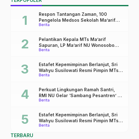
TERPOPULER
Respon Tantangan Zaman, 100
Pengelola Medsos Sekolah Ma’arif
Berita
Pekalongan Ikuti Pelatihan Literasi
Digital
Pelantikan Kepala MTs Ma’arif
Sapuran, LP Ma’arif NU Wonosobo
Berita
Tekankan Lima Amanah
Kepemimpinan Nahdliyah
Estafet Kepemimpinan Berlanjut, Sri
Wahyu Susilowati Resmi Pimpin MTs
Berita
Ma’arif Sapuran
Perkuat Lingkungan Ramah Santri,
RMI NU Gelar ‘Sambang Pesantren’ di
Berita
Pati
Estafet Kepemimpinan Berlanjut, Sri
Wahyu Susilowati Resmi Pimpin MTs
Berita
Ma’arif Sapuran
TERBARU