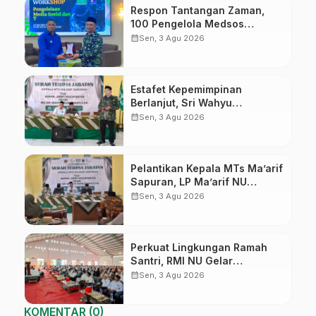
Respon Tantangan Zaman,
100 Pengelola Medsos
Sekolah Ma’arif Pekalongan
calendar_month
Sen, 3 Agu 2026
Ikuti Pelatihan Literasi Digital
Estafet Kepemimpinan
Berlanjut, Sri Wahyu
Susilowati Resmi Pimpin MTs
calendar_month
Sen, 3 Agu 2026
Ma’arif Sapuran
Pelantikan Kepala MTs Ma’arif
Sapuran, LP Ma’arif NU
Wonosobo Tekankan Lima
calendar_month
Sen, 3 Agu 2026
Amanah Kepemimpinan
Nahdliyah
Perkuat Lingkungan Ramah
Santri, RMI NU Gelar
‘Sambang Pesantren’ di Pati
calendar_month
Sen, 3 Agu 2026
KOMENTAR (0)