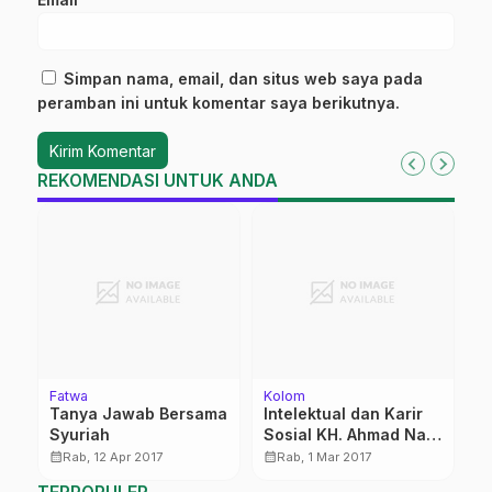
Simpan nama, email, dan situs web saya pada
peramban ini untuk komentar saya berikutnya.
REKOMENDASI UNTUK ANDA
Fatwa
Kolom
Be
Tanya Jawab Bersama
Intelektual dan Karir
P
Syuriah
Sosial KH. Ahmad Nafi’
J
Abdillah
calendar_month
calendar_month
calendar_month
Rab, 12 Apr 2017
Rab, 1 Mar 2017