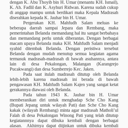
dengan K. Abu Thoyib bin H. Umar (menantu KH. Ismail),
K. Ah. Fadlil dan K. Asyhuri Ridwan. Karena sudah cukup
di anggap mampu untuk berdikari maka Kepala Madrasah
diserahkan kepada K. Jauhar bin H. Umar.
Pergerakan KH. Mahfudh Salam meluas ke
beberapa daerah sampai Jepara dan Rembang, maka
pemerintahan Belanda memandang hal itu sangat berbahaya
dan memandang perlu untuk diberantas. Dengan berbagai
macam upaya Belanda maka KH. Mahfudh Salam menjadi
syahid ditembak Belanda. Dengan peristiwa tersebut
Belanda dengan mudah menutup semua kegiatan agama
termasuk madrasah-madrasah di bawah asuhannya, antara
lain di
desa
Pekalongan, Malangan (Karangrejo
Pucakwangi) dan desa Sumberrejo Kec. Jaken.
Pada saat itulah madrasah ditutup oleh Belanda
lebih-lebih karena madrasah ini berada di bawah
pengawasan KH. Mahfudh Salam Kajen yang sangat ketat
gerakannya diawasi oleh Belanda.
Pada tahun 1943 K. Jauhar bin H. Umar
memberanikan diri untuk menghadap Sche Cho Kang
(Bupati Jepang untuk wilayah Pati) dan Sche Cho Kang
kakak (wilayah Rembang) minta agar madrasah Matholi’ul
Falah di desa Pekalongan Winong Pati yang telah ditutup
kegiatannnya dapat dibuka kembali dengan berbagai
alasan.
Akhirnya dapat diijinkan untuk dibuka kembali