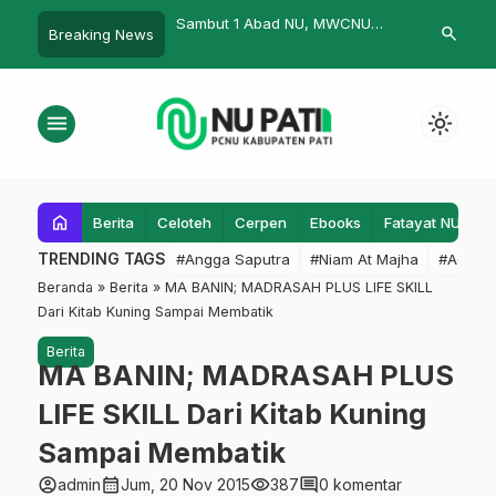
emerintah Blora, LP
Sambut 1 Abad NU, MWCNU
Lagi, Lazis
search
Breaking News
 Jateng gelar Seleksi
Trangkil Gelar Istighosah
untuk Warga
Magang Jepang
menu
light_mode
home
Berita
Celoteh
Cerpen
Ebooks
Fatayat NU
F
TRENDING TAGS
#Angga Saputra
#Niam At Majha
#Admin
Beranda
»
Berita
»
MA BANIN; MADRASAH PLUS LIFE SKILL
Dari Kitab Kuning Sampai Membatik
Berita
MA BANIN; MADRASAH PLUS
LIFE SKILL Dari Kitab Kuning
Sampai Membatik
account_circle
calendar_month
visibility
comment
admin
Jum, 20 Nov 2015
387
0 komentar