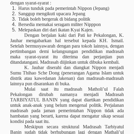
dengan syarat-syarat :
1.
Harus tunduk pada pemerintah Nippon (Jepang)
2.
Sanggup mengikuti upacara Jepang
3.
Tidak boleh bergerak di bidang politik
4.
Bersedia memakai seragam militer Nipppon
5.
Melepaskan diri dari ikatan Kyai Kajen.
Dengan
berjalan
kaki dari Pati ke Pekalongan, K.
Jauhar mengabarkan hal tersebut kepada KH. Ismail.
Setelah bermusyawarah dengan para tokoh lainnya, dengan
pertimbangan demi kelangsungan pendidikan madrasah
maka syarat-syarat itu diterima dan perjanjian pun
ditandatangani. Madrasah diijinkan untuk dibuka kembali.
K. Jauhar diserahi dan diangkat Nippon menjadi
Sumu Thihao Sche Dong (penerangan Agama Islam untuk
distrik atau kawedanan Jakenan) dan madrasah-madrasah
lainnya pun disarankan di buka.
Mulai saat itu madrasah Matholi’ul Falah
Pekalongan dirubah namanya menjadi Madrasah
TARBIYATUL BANIN yang dapat diartikan pendidikan
untuk anak-anak yang belum mengenal politik. Perjalanan
madrasah pada jaman pemerintahan Nippon tidak ada
hambatan yang berarti, karena dapat mengatur sikap sesuai
kondisi pada saat itu.
Meskipun secara struktural Madrasah Tarbiyatul
Banin sudah tidak berhubungan lagi dengan Mathali’ul