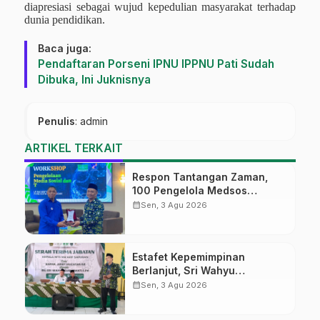
diapresiasi sebagai wujud kepedulian masyarakat terhadap
dunia pendidikan.
Baca juga:
Pendaftaran Porseni IPNU IPPNU Pati Sudah
Dibuka, Ini Juknisnya
Penulis
: admin
ARTIKEL TERKAIT
Respon Tantangan Zaman,
100 Pengelola Medsos
Sekolah Ma’arif Pekalongan
calendar_month
Sen, 3 Agu 2026
Ikuti Pelatihan Literasi Digital
Estafet Kepemimpinan
Berlanjut, Sri Wahyu
Susilowati Resmi Pimpin MTs
calendar_month
Sen, 3 Agu 2026
Ma’arif Sapuran