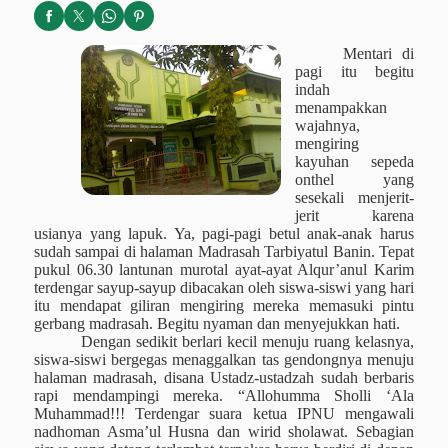
Mentari di
pagi itu begitu
indah
menampakkan
wajahnya,
mengiring
kayuhan sepeda
onthel yang
sesekali menjerit-
jerit karena
usianya yang lapuk. Ya, pagi-pagi betul anak-anak harus
sudah sampai di halaman Madrasah Tarbiyatul Banin. Tepat
pukul 06.30 lantunan murotal ayat-ayat Alqur’anul Karim
terdengar sayup-sayup dibacakan oleh siswa-siswi yang hari
itu mendapat giliran mengiring mereka memasuki pintu
gerbang madrasah. Begitu nyaman dan menyejukkan hati.
Dengan sedikit berlari kecil menuju ruang kelasnya,
siswa-siswi bergegas menaggalkan tas gendongnya menuju
halaman madrasah, disana Ustadz-ustadzah sudah berbaris
rapi mendampingi mereka. “Allohumma Sholli ‘Ala
Muhammad!!! Terdengar suara ketua IPNU mengawali
nadhoman Asma’ul Husna dan wirid sholawat. Sebagian