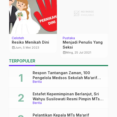
Celoteh
Pustaka
Be
ka
Resiko Menikah Dini
Menjadi Penulis Yang
H
Seksi
S
calendar_month
Jum, 5 Mei 2023
D
calendar_month
calendar_month
Ming, 25 Jul 2021
l
M
TERPOPULER
Respon Tantangan Zaman, 100
Pengelola Medsos Sekolah Ma’arif
Berita
Pekalongan Ikuti Pelatihan Literasi
Digital
Estafet Kepemimpinan Berlanjut, Sri
Wahyu Susilowati Resmi Pimpin MTs
Berita
Ma’arif Sapuran
Pelantikan Kepala MTs Ma’arif