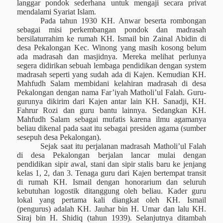
langgar pondok sederhana untuk mengaji secara privat
mendalami Syariat Islam.
Pada tahun 1930 KH. Anwar beserta rombongan
sebagai misi perkembangan pondok dan
m
adrasah
bersilaturrahim ke rumah KH. Ismail bin Zainal Abidin di
desa Pekalongan
Kec. Winong
yang masih kosong belum
ada madrasah dan masjidnya. Mereka melihat perlunya
segera didirikan sebuah lembaga pendidikan dengan system
madrasah seperti yang sudah ada di Kajen.
Kemudian
KH.
Mahfudh Salam membidani kelahiran madrasah di desa
Pekalongan dengan nama Far’iyah Matholi’ul Falah. Guru-
gurunya dikirim dari Kajen antar lain KH. Sanadji, KH.
Fahrur Rozi dan guru bantu lainnya. Sedangkan KH.
Mahfudh Salam sebagai mufatis karena ilmu agamanya
beliau dikenal pada saat itu sebagai presiden agama (sumber
sesepuh desa Pekalongan).
Sejak saat itu
perjalanan madrasah Matholi’ul Falah
di desa Pekalongan berjalan lancar mulai dengan
pendidikan sipir awal, stani dan sipir stalis baru ke jenjang
kelas 1, 2, dan 3. Tenaga guru dari Kajen bertempat transit
di rumah KH. Ismail dengan honorarium dan seluruh
kebutuhan logostik ditanggung oleh beliau. Kader guru
lokal yang pertama kali diangkat oleh KH. Ismail
(pengurus) adalah KH. Jauhar bin H. Umar dan lalu KH.
Siraj bin H. Shidiq (tahun 1939). Selanjutnya ditambah