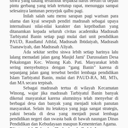
siswa yang datang terlambat terpaksa harus berdiri di depan
pintu gerbang yang telah tertutup rapat, menunggu sampai
selesainya lantunan penyejuk qalbu pagi.
Inilah salah satu menu sarapan pagi warisan para
ulama dan kyai sesepuh pendiri madrasah sebagai upaya
internalisasi nilai-nilai karakter dan kepribadian yang
ditanamkan kepada seluruh civitas academika Madrasah
Tarbiyatul Banin setiap pagi mulai dari unit pendidikan
PAUD, Raudlatul Athfal, Madrasah Ibtidaiyah, Madrasah
Tsanawiyah, dan Madrasah Aliyah.
Ada sekitar seribu siswa lebih setiap harinya lalu
lalang memadati jalan gang Masjid Jami’ Darussalam Desa
Pekalongan Kec. Winong Kab. Pati. Masyarakat lebih
sering menyebutnya dengan “gang Banin” karena di
sepanjang jalan gang tersebut berdiri lembaga pendidikan
Islam Tarbiyatul Banin, mulai dari PAUD-RA, MI, MTs,
dan MA secara terpisah.
Sebagai madrasah tertua di wilayah Kecamatan
Winong, wajar jika madrasah Tarbiyatul Banin banyak
dikenal masyarakat karena alumninya telah menyebar di
berbagai desa dan banyak yang menjadi tokoh panutan
masyarakat. Selain itu letaknya yang juga sangat strategis,
yakni berada di desa yang menjadi pusat lembaga
pendidikan negeri dan swasta baik di bawah naungan Dinas
Pendidikan dan Kebudayaan maupun Kementerian Agama.