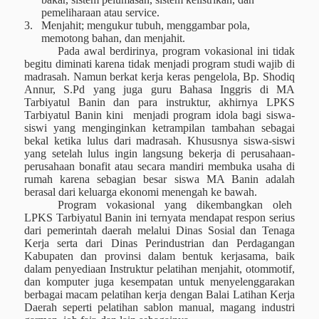
pemeliharaan atau service.
3.
Menjahit; mengukur tubuh, menggambar pola,
memotong bahan, dan menjahit.
Pada awal berdirinya, program vokasional ini tidak
begitu diminati karena tidak menjadi program studi wajib di
madrasah. Namun berkat kerja keras pengelola, Bp. Shodiq
Annur, S.Pd yang juga guru Bahasa Inggris di MA
Tarbiyatul Banin dan para instruktur, akhirnya LPKS
Tarbiyatul Banin kini
menjadi program idola bagi siswa-
siswi yang menginginkan ketrampilan tambahan sebagai
bekal ketika lulus dari madrasah. Khususnya siswa-siswi
yang setelah lulus ingin langsung bekerja di perusahaan-
perusahaan bonafit atau secara mandiri membuka usaha di
rumah karena sebagian besar siswa MA Banin adalah
berasal dari keluarga ekonomi menengah ke bawah.
Program vokasional yang dikembangkan oleh
LPKS Tarbiyatul Banin ini ternyata mendapat respon serius
dari pemerintah daerah melalui Dinas Sosial dan Tenaga
Kerja serta dari Dinas Perindustrian dan Perdagangan
Kabupaten dan provinsi dalam bentuk kerjasama, baik
dalam penyediaan Instruktur pelatihan menjahit, otommotif,
dan komputer juga kesempatan untuk menyelenggarakan
berbagai macam pelatihan kerja dengan Balai Latihan Kerja
Daerah seperti pelatihan sablon manual, magang industri