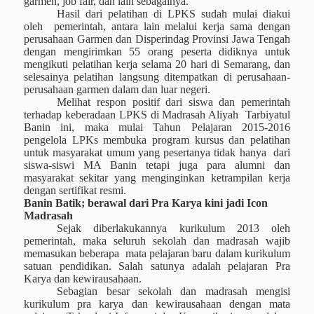
garmen, job fair, dan lain sebagainya.
Hasil dari pelatihan di LPKS sudah mulai diakui
oleh
pemerintah, antara lain melalui kerja sama dengan
perusahaan Garmen dan Disperindag Provinsi Jawa Tengah
dengan mengirimkan 55 orang peserta didiknya untuk
mengikuti pelatihan kerja selama 20 hari di Semarang, dan
selesainya pelatihan langsung ditempatkan di perusahaan-
perusahaan garmen dalam dan luar negeri.
Melihat respon positif dari siswa dan pemerintah
terhadap keberadaan LPKS di Madrasah Aliyah
Tarbiyatul
Banin ini, maka mulai Tahun Pelajaran 2015-2016
pengelola LPKs membuka program kursus dan pelatihan
untuk masyarakat umum yang pesertanya tidak hanya
dari
siswa-siswi MA Banin tetapi juga para alumni dan
masyarakat sekitar yang menginginkan ketrampilan kerja
dengan sertifikat resmi.
Banin Batik; berawal dari Pra Karya kini jadi Icon
Madrasah
Sejak diberlakukannya kurikulum 2013 oleh
pemerintah, maka seluruh sekolah dan madrasah wajib
memasukan beberapa
mata pelajaran baru dalam kurikulum
satuan pendidikan. Salah satunya adalah pelajaran Pra
Karya dan kewirausahaan.
Sebagian besar sekolah dan madrasah mengisi
kurikulum pra karya dan kewirausahaan dengan mata