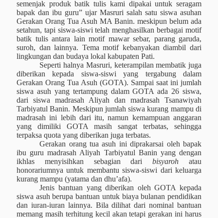
semenjak produk batik tulis kami dipakai untuk seragam
bapak dan ibu guru” ujar Masruri salah satu siswa asuhan
Gerakan Orang Tua Asuh MA Banin. meskipun belum ada
setahun, tapi siswa-siswi telah menghasilkan berbagai motif
batik tulis antara lain motif mawar sebar, parang garuda,
suroh, dan lainnya. Tema motif kebanyakan diambil dari
lingkungan dan budaya lokal kabupaten Pati.
Seperti halnya Masruri, keterampilan membatik juga
diberikan kepada siswa-siswi yang tergabung dalam
Gerakan Orang Tua Asuh (GOTA). Sampai saat ini jumlah
siswa asuh yang tertampung dalam GOTA ada 26 siswa,
dari siswa madrasah Aliyah dan madrasah Tsanawiyah
Tarbiyatul Banin. Meskipun jumlah siswa kurang mampu di
madrasah ini lebih dari itu, namun kemampuan anggaran
yang dimiliki GOTA masih sangat terbatas, sehingga
terpaksa quota yang diberikan juga terbatas.
Gerakan orang tua asuh ini diprakarsai oleh bapak
ibu guru madrasah Aliyah Tarbiyatul Banin yang dengan
ikhlas menyisihkan sebagian dari
bisyaroh
atau
honorariumnya untuk membantu siswa-siswi dari keluarga
kurang mampu (yatama dan dhu’afa).
Jenis bantuan yang diberikan oleh GOTA kepada
siswa asuh berupa bantuan untuk biaya bulanan pendidikan
dan iuran-iuran lainnya. Bila dilihat dari nominal bantuan
memang masih terhitung kecil akan tetapi gerakan ini harus