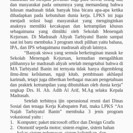
dan masyarakat pada umumnya yang memandang bahwa
lulusan madrasah tidak banyak bisa bicara apa-apa ketika
dihadapkan pada kebutuhan dunia kerja. LPKS ini juga
menjadi solusi bagi masyarakat yang menginginkan
anaknya memiliki kecakapan dan ketrampilan khusus
sebagaimana yang dimiliki oleh Sekolah Menengah
Kejuruan. Di Madrasah Aliyah Tarbiyatul Banin sampai
saat ini baru membuka 3 program studi pilihan yaitu bahasa,
IPA, dan IPS sebagaimana madrasah aliyah lainnya.
“Banyak siswa yang semula berkeinginan masuk ke
Sekolah Menengah Kejuruan, kemudian mengalihkan
pilihannya ke madrasah aliyah setelah mengetahui bahwa di
MA Tarbiyatul Banin ini ternyata tidak hanya digembleng
ilmu-ilmu keIslaman, ngaji kitab, pembinaan akhlaqul
karimah, tetapi juga diberikan berbagai macam pengetahuan
dan praktek ketrampilan yang dibutuhkan oleh dunia kerja”
ungkap Drs. H. Ah. Adib Al Arif, M.Ag selaku Kepala
Madrasah.
Setelah terbitnya ijin operasional resmi dari Dinas
Sosial dan tenaga Kerja Kabupaten Pati, maka LPKS “An
Najah Tarbiyatul Banin” membuka 3 jenis program
vokasional yaitu :
1.
Komputer; paket microsoft office dan Design Grafis
2.
Otomotif sepeda motor; sistem engine, sistem bahan
bakar, sistem pelumasan, sistem kelistrikan, dan