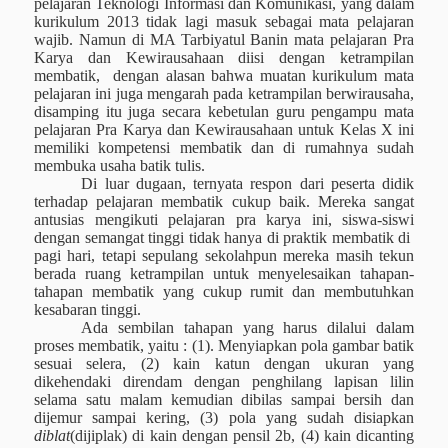
pelajaran Teknologi Informasi dan Komunikasi, yang dalam
kurikulum 2013 tidak lagi masuk sebagai mata pelajaran
wajib. Namun di MA Tarbiyatul Banin mata pelajaran Pra
Karya dan Kewirausahaan diisi dengan ketrampilan
membatik,
dengan alasan bahwa muatan kurikulum mata
pelajaran ini juga mengarah pada ketrampilan berwirausaha,
disamping itu juga secara kebetulan guru pengampu mata
pelajaran Pra Karya dan Kewirausahaan untuk Kelas X ini
memiliki kompetensi membatik dan di rumahnya sudah
membuka usaha batik tulis.
Di luar dugaan, ternyata respon dari peserta didik
terhadap pelajaran membatik cukup baik. Mereka sangat
antusias mengikuti pelajaran pra karya ini, siswa-siswi
dengan semangat tinggi tidak hanya di praktik membatik di
pagi hari, tetapi sepulang sekolahpun mereka masih tekun
berada ruang ketrampilan untuk menyelesaikan tahapan-
tahapan membatik yang cukup rumit dan membutuhkan
kesabaran tinggi.
Ada sembilan tahapan yang harus dilalui dalam
proses membatik, yaitu : (1). Menyiapkan pola gambar batik
sesuai selera, (2) kain katun dengan ukuran yang
dikehendaki direndam dengan penghilang lapisan lilin
selama satu malam kemudian dibilas sampai bersih dan
dijemur sampai kering, (3) pola yang sudah disiapkan
diblat
(dijiplak) di kain dengan pensil 2b, (4) kain dicanting