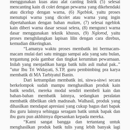
menggunakan kuas atau alat canting listrik (5) selesai
mencanting kain di colet dengan pewarna yang dikehendaki
atau dicelup dengan warna, (6)
Ngeblok
, yaitu proses
menutupi warna yang dicolet atau warna yang ingin
dipertahankan dengan bahan
malam
, (7) selesai ngeblok
kain diberi warna dasar sesuai selera, (8) mengunci warna
dasar menggunakan teknik khusus, (9)
Nglorod,
yaitu
proses menghilangkan lapisan lilin dengan cara direbus,
kemudian dikeringkan.
“Lamanya waktu proses membatik ini bermacam-
macam mulai dari satu minggu sampai ada yang satu bulan,
tergantung pola gambar dan tingkat kerumitan pewarnaan.
Inilah yang menjadikan harga batik tulis asli mahal pak..”
”utur Ibu Tri Widayati, S.TP, guru pembimbing pra karya
membatik di MA Tarbiyatul Banin.
Dari ketrampilan membatik ini, siswa-siswi secara
berkelompok sudah mampu menghasilkan produk kain
batik sendiri, mereka modal sendiri membeli kain dan
bahan-bahan membatik lainnya, sedangkan peralatan
membatik dibelikan oleh madrasah. Walhasil, produk yang
dihasilkan mendapat apresiasi yang cukup bagus dari bapak
ibu guru lainnya sehingga seragam batik untuk bapak dan
ibu guru pun akhhirnya dipesankan kepada mereka.
“Kami sangat bangga dan tertantang untuk
menghasilkan produk batik tulis yang lebih banyak lagi