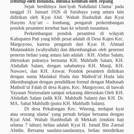
Ditutup oleh Belanda, dibuka kembali oleh Jepang
Sejak berdirinya Jam’iyah Nahdlatul Ulama’ pada
tanggal 31 Januari 1926 di Surabaya
yang antara lain
didi
ri
kan oleh
Kyai Abd. Wahab Hasbullah dan Kyai
Hasyim Asy’ari
–
Jombang, pengaruh perkembangan
pondok pesantren
tersebar luas ke seluruh nusantara
.
Perkembangan pondok pesantren
di wilayah
Kabupaten Pati
yang lebih pesat adalah di
Desa
Kajen Kec.
Margoyoso, karena pengaruh dari Kyai H. Ahmad
Mutamakkin (waliyullah) dan dikembangkan oleh generasi
penerus beliau yang antara lain adalah : KH. Abdus Salam,
diteruskan putranya bernama KH. Mahfudh Salam, KH.
Abdullah Salam, dengan sahabatnya KH. Munji, KH.
Nawawi, dan KH. Anwar. Pondok pesantren didirikan
dengan nama Maslakul Huda dan Matholi’ul Huda lalu
dikembangkan dengan pendidikan formal dengan Madrasah
Matholi’ul Falah di desa Kajen, Kec. Margoyoso, di bawah
Yayasan Nurussalam sampai sekarang diteruskan Oleh KH.
Abdullah Salam (adik KH. Mahfudh Salam) dan KH. Dr.
MA. Sahal Mahfudh (putra KH. Mahfudh Salam).
Di desa Pekalongan Kec. Winong, terdapat kyai
atau seorang ulama’ yang pernah belajar bersama dengan
Kyai Abd. Wahab Hasbbullah di Mekkah (mukim haji
selama 7 tahun) beliau adalah Kyai H. Ismail Bin Zaenal
Abidin.
Bersama saudara-saudaranya, beliau mendirikan