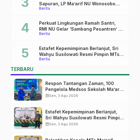
Sapuran, LP Ma’arif NU Wonosobo
Berita
Tekankan Lima Amanah
Kepemimpinan Nahdliyah
Perkuat Lingkungan Ramah Santri,
RMI NU Gelar ‘Sambang Pesantren’ di
Berita
Pati
Estafet Kepemimpinan Berlanjut, Sri
Wahyu Susilowati Resmi Pimpin MTs
Berita
Ma’arif Sapuran
TERBARU
Respon Tantangan Zaman, 100
Pengelola Medsos Sekolah Ma’arif
Pekalongan Ikuti Pelatihan Literasi
calendar_month
Sen, 3 Agu 2026
Digital
Estafet Kepemimpinan Berlanjut,
Sri Wahyu Susilowati Resmi Pimpin
MTs Ma’arif Sapuran
calendar_month
Sen, 3 Agu 2026