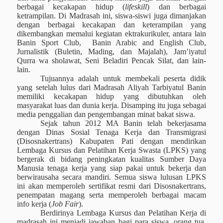
berbagai kecakapan hidup (
lifeskill
) dan berbagai
ketrampilan. Di Madrasah ini, siswa-siswi juga dimanjakan
dengan berbagai kecakapan dan keterampilan yang
dikembangkan memalui kegiatan ektrakurikuler, antara lain
Banin Sport Club,
Banin Arabic and English Club,
Jurnalistik (Buletin, Mading, dan Majalah), Jam’iyatul
Qurra wa sholawat, Seni Beladiri Pencak Silat, dan lain-
lain.
Tujuannya adalah untuk membekali peserta didik
yang setelah lulus dari Madrasah Aliyah Tarbiyatul Banin
memiliki kecakapan hidup yang dibutuhkan oleh
masyarakat luas dan dunia kerja. Disamping itu juga sebagai
media penggalian dan pengembangan minat bakat siswa.
Sejak tahun 2012 MA Banin telah bekerjasama
dengan Dinas Sosial Tenaga Kerja dan Transmigrasi
(Disosnakertrans) Kabupaten Pati dengan mendirikan
Lembaga Kursus dan Pelatihan Kerja Swasta (LPKS) yang
bergerak di bidang peningkatan kualitas Sumber Daya
Manusia tenaga kerja yang siap pakai untuk bekerja dan
berwirausaha secara mandiri. Semua siswa lulusan LPKS
ini akan memperoleh sertifikat resmi dari Disosnakertrans,
penempatan magang serta memperoleh berbagai macam
info kerja (
Job Fair
).
Berdirinya Lembaga Kursus dan Pelatihan Kerja di
madrasah ini menjadi jawaban bagi para siswa, orang tua,