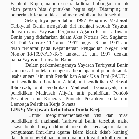
Falah di Kajen, namun secara kultural hubungan itu tak
akan pernah bisa diputuskan begitu saja. D
isamping itu
pemerintah Jepang tidak lagi mempedulikan hal
tersebut
.
Selanjutnya pada tahun 1997 Pengurus Madrasah
Tarbiyatul Banin mengubah diri menjadi sebuah Yayasan
dengan nama Yayasan Perguruan Agama Islam Tarbiyatul
Banin yang didaftarkan dalam Akta Notaris Sdr.
Sugianto,
SH Pati Nomor : 11 Tahun 1997 tanggal 6 Juni 1997 dan
telah terdaftar pada Kepaniteraan Pengadilan Negeri Pati
Nomor 18/1997/A.N/K/Y tanggal 21 Juni 1997, dengan
nama Yayasan Tarbiyatul Banin.
Dalam perkembangannya
Yayasan Tarbiyatul Banin
sampai saat ini telah mengelola beberapa unit
pendidikan da
usaha
antara lain
; unit Pendidikan
Anak Usia Dini (PAUD),
unit pendidikan
Raudlotul Athfal, unit pendidikan Madrasah
Ibtidaiyah, unit pendidikan Madrasah Tsanawiyah, unit
pendidikan Madrasah Aliyah, unit pendidikan Pondok
Pesantren dan Koperasi Pondok Pesantren
, serta unit
Lembaga Pelatihan Kerja Swasta.
LPKS; Menjawab Kebutuhan Dunia Kerja
Untuk mengimplementasikan visi dan missi
pendidikan di madrasah Tarbiyatul Banin tersebut, maka
siswa tidak hanya dituntut memiliki kecakapan dalam
penguasaan ilmu-ilmu agama Islam klasik (kitab kuning)
dan ilmu pengetahuan umum, namun juga dibekali dengan