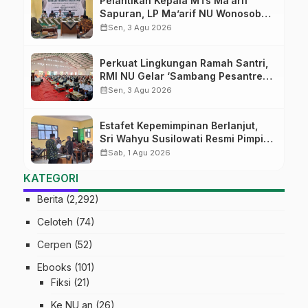
Pelantikan Kepala MTs Ma’arif
Sapuran, LP Ma’arif NU Wonosobo
Tekankan Lima Amanah
calendar_month
Sen, 3 Agu 2026
Kepemimpinan Nahdliyah
Perkuat Lingkungan Ramah Santri,
RMI NU Gelar ‘Sambang Pesantren’
di Pati
calendar_month
Sen, 3 Agu 2026
Estafet Kepemimpinan Berlanjut,
Sri Wahyu Susilowati Resmi Pimpin
MTs Ma’arif Sapuran
calendar_month
Sab, 1 Agu 2026
KATEGORI
Berita
(2,292)
Celoteh
(74)
Cerpen
(52)
Ebooks
(101)
Fiksi
(21)
Ke NU an
(26)