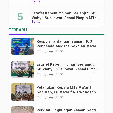
Berita
Pati
Estafet Kepemimpinan Berlanjut, Sri
Wahyu Susilowati Resmi Pimpin MTs
Berita
Ma’arif Sapuran
TERBARU
Respon Tantangan Zaman, 100
Pengelola Medsos Sekolah Ma’arif
Pekalongan Ikuti Pelatihan Literasi
calendar_month
Sen, 3 Agu 2026
Digital
Estafet Kepemimpinan Berlanjut,
Sri Wahyu Susilowati Resmi Pimpin
MTs Ma’arif Sapuran
calendar_month
Sen, 3 Agu 2026
Pelantikan Kepala MTs Ma’arif
Sapuran, LP Ma’arif NU Wonosobo
Tekankan Lima Amanah
calendar_month
Sen, 3 Agu 2026
Kepemimpinan Nahdliyah
Perkuat Lingkungan Ramah Santri,