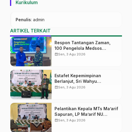
Kurikulum
Penulis
: admin
ARTIKEL TERKAIT
Respon Tantangan Zaman,
100 Pengelola Medsos
Sekolah Ma’arif Pekalongan
calendar_month
Sen, 3 Agu 2026
Ikuti Pelatihan Literasi Digital
Estafet Kepemimpinan
Berlanjut, Sri Wahyu
Susilowati Resmi Pimpin MTs
calendar_month
Sen, 3 Agu 2026
Ma’arif Sapuran
Pelantikan Kepala MTs Ma’arif
Sapuran, LP Ma’arif NU
Wonosobo Tekankan Lima
calendar_month
Sen, 3 Agu 2026
Amanah Kepemimpinan
Nahdliyah