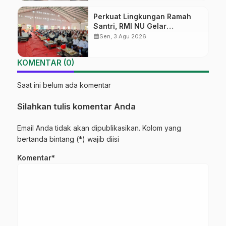
Perkuat Lingkungan Ramah
Santri, RMI NU Gelar
‘Sambang Pesantren’ di Pati
calendar_month
Sen, 3 Agu 2026
KOMENTAR (0)
Saat ini belum ada komentar
Silahkan tulis komentar Anda
Email Anda tidak akan dipublikasikan. Kolom yang
bertanda bintang (*) wajib diisi
Komentar*