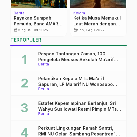
Berita
Kolom
Be
Rayakan Sumpah
Ketika Musa Memukul
G
an
Pemuda, Band AMARO
Laut Merah dengan
M
dan SMK Manba’ul
Tongkat
K
calendar_month
calendar_month
calendar_month
Ming, 19 Okt 2025
Sen, 1 Agu 2022
Huda Gelar Festival
TERPOPULER
“Youth Movement”
Respon Tantangan Zaman, 100
Pengelola Medsos Sekolah Ma’arif
Berita
Pekalongan Ikuti Pelatihan Literasi
Digital
Pelantikan Kepala MTs Ma’arif
Sapuran, LP Ma’arif NU Wonosobo
Berita
Tekankan Lima Amanah
Kepemimpinan Nahdliyah
Estafet Kepemimpinan Berlanjut, Sri
Wahyu Susilowati Resmi Pimpin MTs
Berita
Ma’arif Sapuran
Perkuat Lingkungan Ramah Santri,
RMI NU Gelar ‘Sambang Pesantren’ di