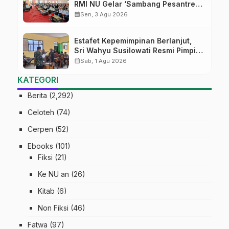
RMI NU Gelar ‘Sambang Pesantren’
di Pati
calendar_month
Sen, 3 Agu 2026
Estafet Kepemimpinan Berlanjut,
Sri Wahyu Susilowati Resmi Pimpin
MTs Ma’arif Sapuran
calendar_month
Sab, 1 Agu 2026
KATEGORI
Berita
(2,292)
Celoteh
(74)
Cerpen
(52)
Ebooks
(101)
Fiksi
(21)
Ke NU an
(26)
Kitab
(6)
Non Fiksi
(46)
Fatwa
(97)