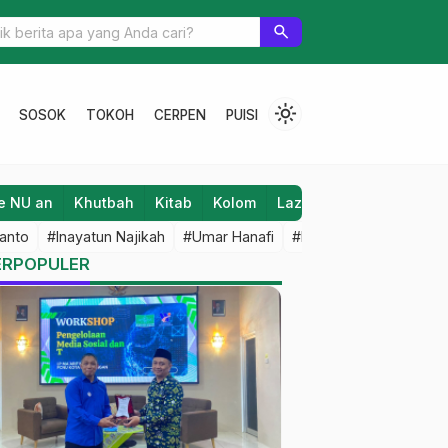
ektor Inisnu Temanggung Juara II Lomba Penulisan Naskah Khotba
search
light_mode
SOSOK
TOKOH
CERPEN
PUISI
e NU an
Khutbah
Kitab
Kolom
Laziz NU
Lifestyle
anto
#Inayatun Najikah
#Umar Hanafi
#M Iqbal Dawami
#An
ERPOPULER