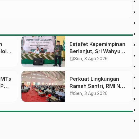
n
Estafet Kepemimpinan
lola
Berlanjut, Sri Wahyu
Susilowati Resmi
calendar_month
Sen, 3 Agu 2026
an
Pimpin MTs Ma’arif
erasi
Sapuran
a MTs
Perkuat Lingkungan
LP
Ramah Santri, RMI NU
sobo
Gelar ‘Sambang
calendar_month
Sen, 3 Agu 2026
Pesantren’ di Pati
pinan