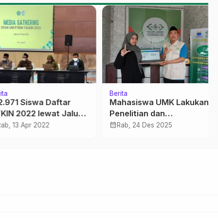
Berita
971 Siswa Daftar
Mahasiswa UMK Lakukan
N 2022 lewat Jalur
Penelitian dan
tasi
Kembangkan Sistem
calendar_month
, 13 Apr 2022
Rab, 24 Des 2025
Informasi Zakat di
LAZISNU Kabupaten Pati