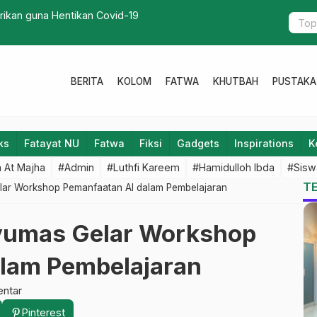
as Santri Lirboyo Balik ke Pesantren
Wakil R
BERITA
KOLOM
FATWA
KHUTBAH
PUSTAKA
ks
Fatayat NU
Fatwa
Fiksi
Gadgets
Inspirations
K
 At Majha
#Admin
#Luthfi Kareem
#Hamidulloh Ibda
#Sisw
T
lar Workshop Pemanfaatan AI dalam Pembelajaran
nyumas Gelar Workshop
alam Pembelajaran
ntar
Pinterest