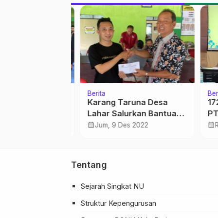
Berita
Berita
rsema,
Karang Taruna Desa
172.
 Ma’arif dan
Lahar Salurkan Bantuan
PTKI
a Perkuat
untuk Korban Banjir
Pres
calendar_month
calendar_month
Jan 2025
Jum, 9 Des 2022
Rab
Bandang di Desa
Gunungpanti Winong
Tentang
Sejarah Singkat NU
Struktur Kepengurusan