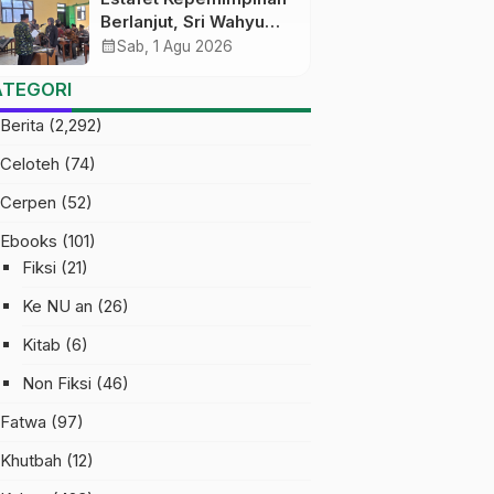
Berlanjut, Sri Wahyu
Susilowati Resmi
calendar_month
Sab, 1 Agu 2026
Pimpin MTs Ma’arif
ATEGORI
Sapuran
Berita
(2,292)
Celoteh
(74)
Cerpen
(52)
Ebooks
(101)
Fiksi
(21)
Ke NU an
(26)
Kitab
(6)
Non Fiksi
(46)
Fatwa
(97)
Khutbah
(12)