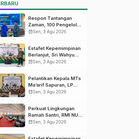
MTs Ma’arif Sapuran
ERBARU
Respon Tantangan
Zaman, 100 Pengelola
Medsos Sekolah
calendar_month
Sen, 3 Agu 2026
Ma’arif Pekalongan
Ikuti Pelatihan Literasi
Estafet Kepemimpinan
Digital
Berlanjut, Sri Wahyu
Susilowati Resmi
calendar_month
Sen, 3 Agu 2026
Pimpin MTs Ma’arif
Sapuran
Pelantikan Kepala MTs
Ma’arif Sapuran, LP
Ma’arif NU Wonosobo
calendar_month
Sen, 3 Agu 2026
Tekankan Lima
Amanah
Perkuat Lingkungan
Kepemimpinan
Ramah Santri, RMI NU
Nahdliyah
Gelar ‘Sambang
calendar_month
Sen, 3 Agu 2026
Pesantren’ di Pati
Estafet Kepemimpinan