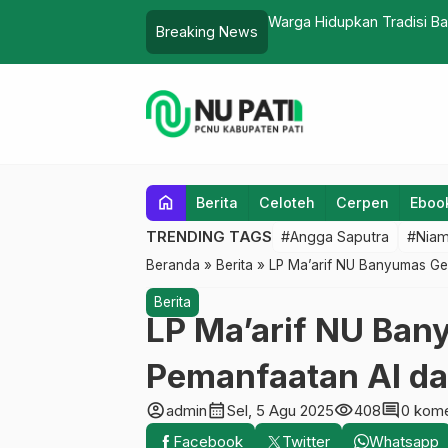
Hentikan Covid-19
RMINU Pati Lep
Breaking News
home
Berita
Celoteh
Cerpen
Eboo
TRENDING TAGS
#Angga Saputra
#Niam
Beranda
»
Berita
»
LP Ma’arif NU Banyumas Ge
Berita
LP Ma’arif NU Ba
Pemanfaatan AI d
account_circle
calendar_month
visibility
comment
admin
Sel, 5 Agu 2025
408
0 kome
Facebook
Twitter
Whatsapp