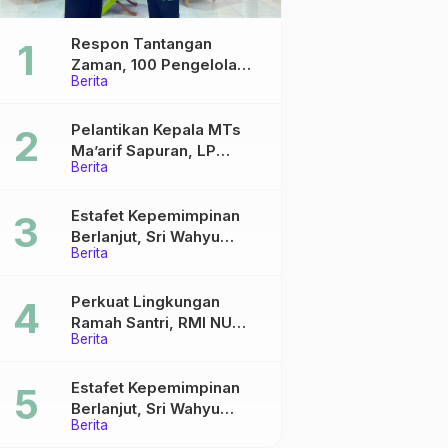
Respon Tantangan
Zaman, 100 Pengelola
Berita
Medsos Sekolah Ma’arif
Pekalongan Ikuti
Pelatihan Literasi Digital
Pelantikan Kepala MTs
Ma’arif Sapuran, LP
Berita
Ma’arif NU Wonosobo
Tekankan Lima Amanah
Kepemimpinan Nahdliyah
Estafet Kepemimpinan
Berlanjut, Sri Wahyu
Berita
Susilowati Resmi Pimpin
MTs Ma’arif Sapuran
Perkuat Lingkungan
Ramah Santri, RMI NU
Berita
Gelar ‘Sambang
Pesantren’ di Pati
Estafet Kepemimpinan
Berlanjut, Sri Wahyu
Berita
Susilowati Resmi Pimpin