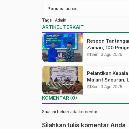
Penulis
: admin
Tags
Admin
ARTIKEL TERKAIT
Respon Tantanga
Zaman, 100 Penge
Medsos Sekolah
calendar_month
Sen, 3 Agu 2026
Ma’arif Pekalong
Ikuti Pelatihan Lit
Pelantikan Kepal
Digital
Ma’arif Sapuran, 
Ma’arif NU Wono
calendar_month
Sen, 3 Agu 2026
Tekankan Lima
KOMENTAR (0)
Amanah Kepemim
Nahdliyah
Saat ini belum ada komentar
Silahkan tulis komentar Anda