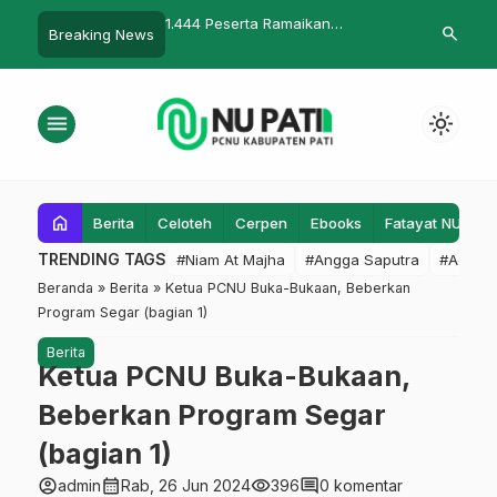
abet
1.444 Peserta Ramaikan
Wagub Turun Tangan Pantau
search
Breaking News
Persimanu I Ma’arif NU Jateng
Vaksinasi
menu
light_mode
home
Berita
Celoteh
Cerpen
Ebooks
Fatayat NU
F
TRENDING TAGS
#Niam At Majha
#Angga Saputra
#Admin
Beranda
»
Berita
»
Ketua PCNU Buka-Bukaan, Beberkan
Program Segar (bagian 1)
Berita
Ketua PCNU Buka-Bukaan,
Beberkan Program Segar
(bagian 1)
account_circle
calendar_month
visibility
comment
admin
Rab, 26 Jun 2024
396
0 komentar