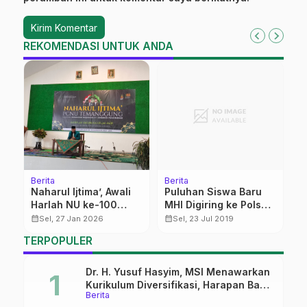
REKOMENDASI UNTUK ANDA
Berita
Berita
K
‎Naharul Ijtima’, Awali
Puluhan Siswa Baru
S
an
Harlah NU ke-100
MHI Digiring ke Polsek
U
Masehi di
dan Koramil
calendar_month
calendar_month
calendar_month
Sel, 27 Jan 2026
Sel, 23 Jul 2019
Temanggung
TERPOPULER
Dr. H. Yusuf Hasyim, MSI Menawarkan
Kurikulum Diversifikasi, Harapan Baru
Berita
dalam dunia pendidikan