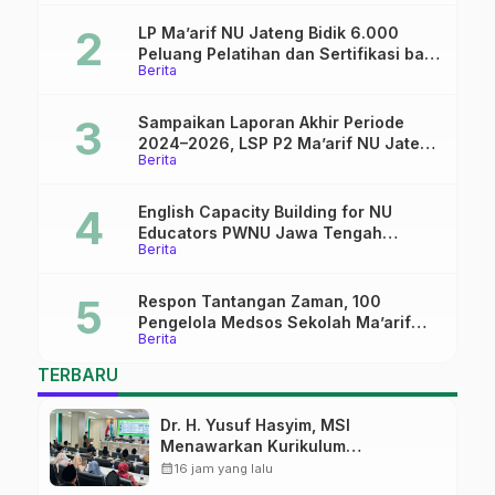
LP Ma’arif NU Jateng Bidik 6.000
Peluang Pelatihan dan Sertifikasi bagi
Berita
Lulusan SMK
Sampaikan Laporan Akhir Periode
2024–2026, LSP P2 Ma’arif NU Jateng
Berita
Mantapkan Sinergi Link and Match
English Capacity Building for NU
Educators PWNU Jawa Tengah
Berita
Batch#4; Membuka Jalan Menuju
Masa Depan
Respon Tantangan Zaman, 100
Pengelola Medsos Sekolah Ma’arif
Berita
Pekalongan Ikuti Pelatihan Literasi
Digital
TERBARU
Dr. H. Yusuf Hasyim, MSI
Menawarkan Kurikulum
Diversifikasi, Harapan Baru dalam
calendar_month
16 jam yang lalu
dunia pendidikan