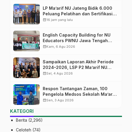
LP Ma’arif NU Jateng Bidik 6.000
Peluang Pelatihan dan Sertifikasi
bagi Lulusan SMK
calendar_month
16 jam yang lalu
English Capacity Building for NU
Educators PWNU Jawa Tengah
Batch#4; Membuka Jalan Menuju
calendar_month
Kam, 6 Agu 2026
Masa Depan
Sampaikan Laporan Akhir Periode
2024–2026, LSP P2 Ma’arif NU
Jateng Mantapkan Sinergi Link and
calendar_month
Sel, 4 Agu 2026
Match
Respon Tantangan Zaman, 100
Pengelola Medsos Sekolah Ma’arif
Pekalongan Ikuti Pelatihan Literasi
calendar_month
Sen, 3 Agu 2026
Digital
KATEGORI
Berita
(2,296)
Celoteh
(74)