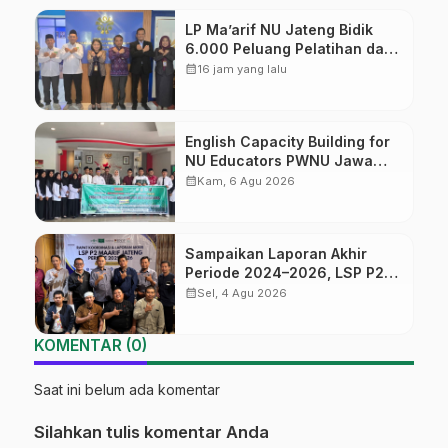
LP Ma’arif NU Jateng Bidik
6.000 Peluang Pelatihan dan
Sertifikasi bagi Lulusan SMK
calendar_month
16 jam yang lalu
English Capacity Building for
NU Educators PWNU Jawa
Tengah Batch#4; Membuka
calendar_month
Kam, 6 Agu 2026
Jalan Menuju Masa Depan
Sampaikan Laporan Akhir
Periode 2024–2026, LSP P2
Ma’arif NU Jateng Mantapkan
calendar_month
Sel, 4 Agu 2026
Sinergi Link and Match
KOMENTAR (0)
Saat ini belum ada komentar
Silahkan tulis komentar Anda