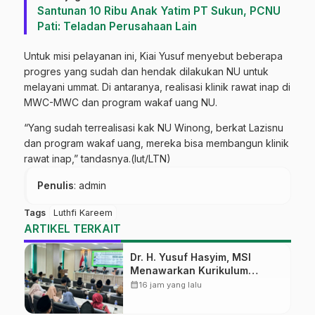
Santunan 10 Ribu Anak Yatim PT Sukun, PCNU
Pati: Teladan Perusahaan Lain
Untuk misi pelayanan ini, Kiai Yusuf menyebut beberapa
progres yang sudah dan hendak dilakukan NU untuk
melayani ummat. Di antaranya, realisasi klinik rawat inap di
MWC-MWC dan program wakaf uang NU.
“Yang sudah terrealisasi kak NU Winong, berkat Lazisnu
dan program wakaf uang, mereka bisa membangun klinik
rawat inap,” tandasnya.(lut/LTN)
Penulis
: admin
Tags
Luthfi Kareem
ARTIKEL TERKAIT
Dr. H. Yusuf Hasyim, MSI
Menawarkan Kurikulum
Diversifikasi, Harapan Baru
calendar_month
16 jam yang lalu
dalam dunia pendidikan