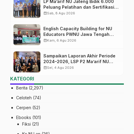
LP Ma’arif NU Jateng Bidik 6.000
Peluang Pelatihan dan Sertifikasi
bagi Lulusan SMK
calendar_month
Sab, 8 Agu 2026
English Capacity Building for NU
Educators PWNU Jawa Tengah
Batch#4; Membuka Jalan Menuju
calendar_month
Kam, 6 Agu 2026
Masa Depan
Sampaikan Laporan Akhir Periode
2024–2026, LSP P2 Ma’arif NU
Jateng Mantapkan Sinergi Link and
calendar_month
Sel, 4 Agu 2026
Match
KATEGORI
Berita
(2,297)
Celoteh
(74)
Cerpen
(52)
Ebooks
(101)
Fiksi
(21)
Ke NU an
(26)