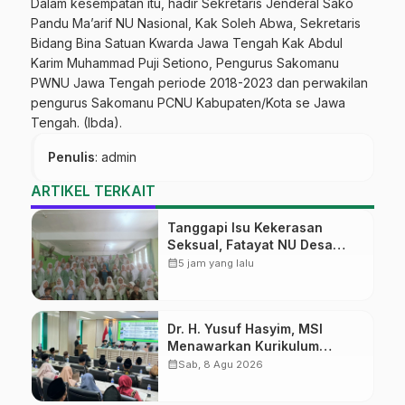
Dalam kesempatan itu, hadir Sekretaris Jenderal Sako
Pandu Ma’arif NU Nasional, Kak Soleh Abwa, Sekretaris
Bidang Bina Satuan Kwarda Jawa Tengah Kak Abdul
Karim Muhammad Puji Setiono, Pengurus Sakomanu
PWNU Jawa Tengah periode 2018-2023 dan perwakilan
pengurus Sakomanu PCNU Kabupaten/Kota se Jawa
Tengah. (Ibda).
Penulis
: admin
ARTIKEL TERKAIT
Tanggapi Isu Kekerasan
Seksual, Fatayat NU Desa
Gembong Datangkan Aktifis
calendar_month
5 jam yang lalu
HAM
Dr. H. Yusuf Hasyim, MSI
Menawarkan Kurikulum
Diversifikasi, Harapan Baru
calendar_month
Sab, 8 Agu 2026
dalam dunia pendidikan