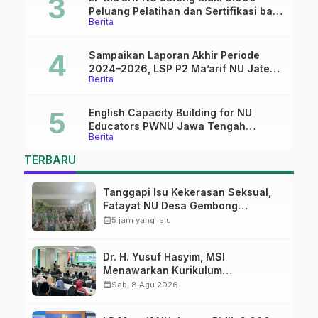
Peluang Pelatihan dan Sertifikasi bagi
Berita
Lulusan SMK
Sampaikan Laporan Akhir Periode
2024–2026, LSP P2 Ma’arif NU Jateng
Berita
Mantapkan Sinergi Link and Match
English Capacity Building for NU
Educators PWNU Jawa Tengah
Berita
Batch#4; Membuka Jalan Menuju
Masa Depan
TERBARU
Tanggapi Isu Kekerasan Seksual,
Fatayat NU Desa Gembong
Datangkan Aktifis HAM
calendar_month
5 jam yang lalu
Dr. H. Yusuf Hasyim, MSI
Menawarkan Kurikulum
Diversifikasi, Harapan Baru dalam
calendar_month
Sab, 8 Agu 2026
dunia pendidikan