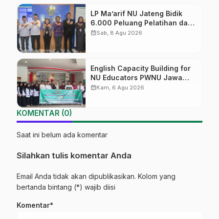
LP Ma’arif NU Jateng Bidik
6.000 Peluang Pelatihan dan
Sertifikasi bagi Lulusan SMK
calendar_month
Sab, 8 Agu 2026
English Capacity Building for
NU Educators PWNU Jawa
Tengah Batch#4; Membuka
calendar_month
Kam, 6 Agu 2026
Jalan Menuju Masa Depan
KOMENTAR (0)
Saat ini belum ada komentar
Silahkan tulis komentar Anda
Email Anda tidak akan dipublikasikan. Kolom yang
bertanda bintang (*) wajib diisi
Komentar*