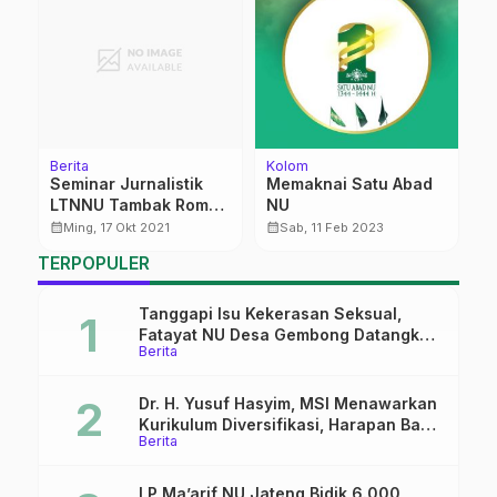
Berita
Kolom
L
n
Seminar Jurnalistik
Memaknai Satu Abad
L
LTNNU Tambak Romo
NU
W
Usung Tema Santri
B
calendar_month
calendar_month
calendar_month
Ming, 17 Okt 2021
Sab, 11 Feb 2023
TERPOPULER
Tanggapi Isu Kekerasan Seksual,
Fatayat NU Desa Gembong Datangkan
Berita
Aktifis HAM
Dr. H. Yusuf Hasyim, MSI Menawarkan
Kurikulum Diversifikasi, Harapan Baru
Berita
dalam dunia pendidikan
LP Ma’arif NU Jateng Bidik 6.000