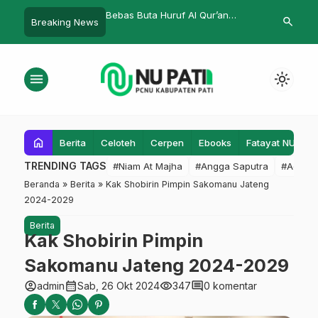
ur
Bebas Buta Huruf Al Qur’an
Kembalikan Marwah Pesantren
search
Breaking News
Diterapkan Mahasiswa KKN
Fatayat NU Pati Desak Pelaku
IPMAFA di Sentul
Kekerasan Seksual Dihukum
Maksimal
menu
light_mode
home
Berita
Celoteh
Cerpen
Ebooks
Fatayat NU
F
TRENDING TAGS
#Niam At Majha
#Angga Saputra
#Admin
Beranda
»
Berita
»
Kak Shobirin Pimpin Sakomanu Jateng
2024-2029
Berita
Kak Shobirin Pimpin
Sakomanu Jateng 2024-2029
account_circle
calendar_month
visibility
comment
admin
Sab, 26 Okt 2024
347
0 komentar