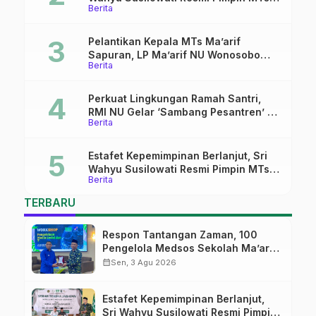
Berita
Ma’arif Sapuran
Pelantikan Kepala MTs Ma’arif
Sapuran, LP Ma’arif NU Wonosobo
Berita
Tekankan Lima Amanah
Kepemimpinan Nahdliyah
Perkuat Lingkungan Ramah Santri,
RMI NU Gelar ‘Sambang Pesantren’ di
Berita
Pati
Estafet Kepemimpinan Berlanjut, Sri
Wahyu Susilowati Resmi Pimpin MTs
Berita
Ma’arif Sapuran
TERBARU
Respon Tantangan Zaman, 100
Pengelola Medsos Sekolah Ma’arif
Pekalongan Ikuti Pelatihan Literasi
calendar_month
Sen, 3 Agu 2026
Digital
Estafet Kepemimpinan Berlanjut,
Sri Wahyu Susilowati Resmi Pimpin