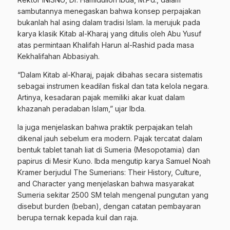
sambutannya menegaskan bahwa konsep perpajakan
bukanlah hal asing dalam tradisi Islam. Ia merujuk pada
karya klasik Kitab al-Kharaj yang ditulis oleh Abu Yusuf
atas permintaan Khalifah Harun al-Rashid pada masa
Kekhalifahan Abbasiyah.
“Dalam Kitab al-Kharaj, pajak dibahas secara sistematis
sebagai instrumen keadilan fiskal dan tata kelola negara.
Artinya, kesadaran pajak memiliki akar kuat dalam
khazanah peradaban Islam,” ujar Ibda.
Ia juga menjelaskan bahwa praktik perpajakan telah
dikenal jauh sebelum era modern. Pajak tercatat dalam
bentuk tablet tanah liat di Sumeria (Mesopotamia) dan
papirus di Mesir Kuno. Ibda mengutip karya Samuel Noah
Kramer berjudul The Sumerians: Their History, Culture,
and Character yang menjelaskan bahwa masyarakat
Sumeria sekitar 2500 SM telah mengenal pungutan yang
disebut burden (beban), dengan catatan pembayaran
berupa ternak kepada kuil dan raja.