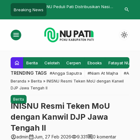
uli Pati Distribusikan Nasi
Nahdlatul Ulama: Menjaga
Santri Sa
search
Breaking News
s untuk Korban Banjir
Keberagaman dan Membangun
Pencak Si
Toleransi di Indonesia
menu
light_mode
home
Berita
Celoteh
Cerpen
Ebooks
Fatayat NU
F
TRENDING TAGS
#Angga Saputra
#Niam At Majha
#Admin
Beranda
»
Berita
»
INISNU Resmi Teken MoU dengan Kanwil
DJP Jawa Tengah II
Berita
INISNU Resmi Teken MoU
dengan Kanwil DJP Jawa
Tengah II
account_circle
calendar_month
visibility
comment
admin
Jum, 27 Feb 2026
9.331
0 komentar