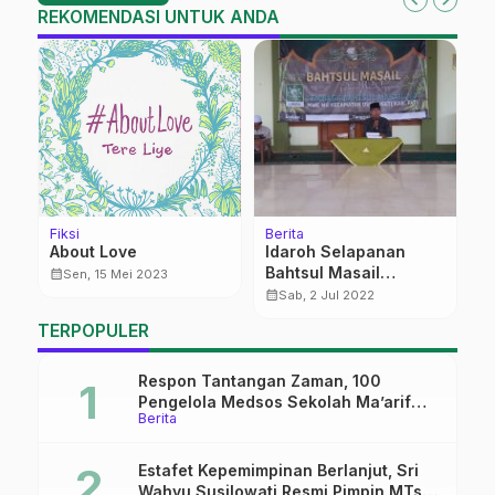
REKOMENDASI UNTUK ANDA
Fiksi
Berita
Be
a
About Love
Idaroh Selapanan
M
Bahtsul Masail
K
calendar_month
Sen, 15 Mei 2023
MWCNU Kec
T
calendar_month
calendar_month
Sab, 2 Jul 2022
Dukuhseti
K
TERPOPULER
M
Respon Tantangan Zaman, 100
Pengelola Medsos Sekolah Ma’arif
Berita
Pekalongan Ikuti Pelatihan Literasi
Digital
Estafet Kepemimpinan Berlanjut, Sri
Wahyu Susilowati Resmi Pimpin MTs