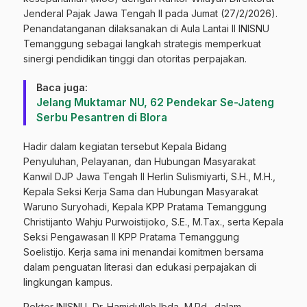
Jenderal Pajak Jawa Tengah II pada Jumat (27/2/2026).
Penandatanganan dilaksanakan di Aula Lantai II INISNU
Temanggung sebagai langkah strategis memperkuat
sinergi pendidikan tinggi dan otoritas perpajakan.
Baca juga:
Jelang Muktamar NU, 62 Pendekar Se-Jateng
Serbu Pesantren di Blora
Hadir dalam kegiatan tersebut Kepala Bidang
Penyuluhan, Pelayanan, dan Hubungan Masyarakat
Kanwil DJP Jawa Tengah II Herlin Sulismiyarti, S.H., M.H.,
Kepala Seksi Kerja Sama dan Hubungan Masyarakat
Waruno Suryohadi, Kepala KPP Pratama Temanggung
Christijanto Wahju Purwoistijoko, S.E., M.Tax., serta Kepala
Seksi Pengawasan II KPP Pratama Temanggung
Soelistijo. Kerja sama ini menandai komitmen bersama
dalam penguatan literasi dan edukasi perpajakan di
lingkungan kampus.
Rektor INISNU, Dr. Hamidulloh Ibda, M.Pd., dalam