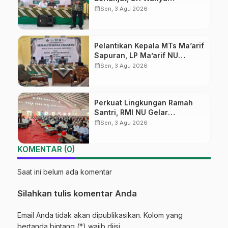
Susilowati Resmi Pimpin MTs
calendar_month
Sen, 3 Agu 2026
Ma’arif Sapuran
Pelantikan Kepala MTs Ma’arif
Sapuran, LP Ma’arif NU
Wonosobo Tekankan Lima
calendar_month
Sen, 3 Agu 2026
Amanah Kepemimpinan
Nahdliyah
Perkuat Lingkungan Ramah
Santri, RMI NU Gelar
‘Sambang Pesantren’ di Pati
calendar_month
Sen, 3 Agu 2026
KOMENTAR (0)
Saat ini belum ada komentar
Silahkan tulis komentar Anda
Email Anda tidak akan dipublikasikan. Kolom yang
bertanda bintang (*) wajib diisi