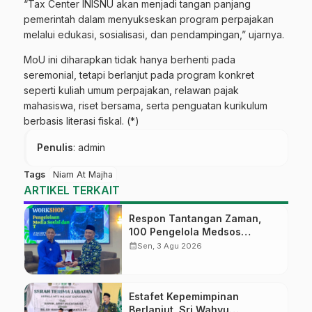
“Tax Center INISNU akan menjadi tangan panjang
pemerintah dalam menyukseskan program perpajakan
melalui edukasi, sosialisasi, dan pendampingan,” ujarnya.
MoU ini diharapkan tidak hanya berhenti pada
seremonial, tetapi berlanjut pada program konkret
seperti kuliah umum perpajakan, relawan pajak
mahasiswa, riset bersama, serta penguatan kurikulum
berbasis literasi fiskal. (*)
Penulis
: admin
Tags
Niam At Majha
ARTIKEL TERKAIT
Respon Tantangan Zaman,
100 Pengelola Medsos
Sekolah Ma’arif Pekalongan
calendar_month
Sen, 3 Agu 2026
Ikuti Pelatihan Literasi Digital
Estafet Kepemimpinan
Berlanjut, Sri Wahyu