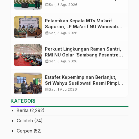
MTs Ma’arif Sapuran
calendar_month
Sen, 3 Agu 2026
Pelantikan Kepala MTs Ma’arif
Sapuran, LP Ma’arif NU Wonosobo
Tekankan Lima Amanah
calendar_month
Sen, 3 Agu 2026
Kepemimpinan Nahdliyah
Perkuat Lingkungan Ramah Santri,
RMI NU Gelar ‘Sambang Pesantren’
di Pati
calendar_month
Sen, 3 Agu 2026
Estafet Kepemimpinan Berlanjut,
Sri Wahyu Susilowati Resmi Pimpin
MTs Ma’arif Sapuran
calendar_month
Sab, 1 Agu 2026
KATEGORI
Berita
(2,292)
Celoteh
(74)
Cerpen
(52)