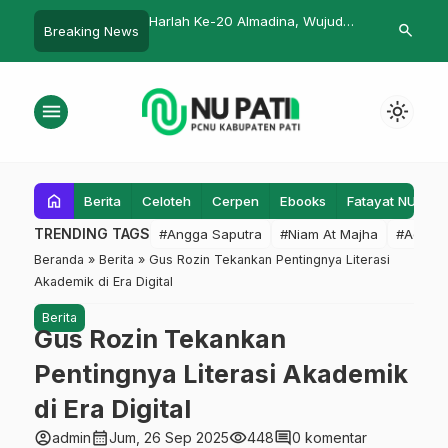
-20 Almadina, Wujud
Pendaftaran Porseni IPNU IPPNU
LAZISNU Pati
search
Breaking News
ua Dekade Mengabdi
Pati Sudah Dibuka, Ini Juknisnya
SiKupat dan C
didikan
Fungsinya
menu
light_mode
home
Berita
Celoteh
Cerpen
Ebooks
Fatayat NU
F
TRENDING TAGS
#Angga Saputra
#Niam At Majha
#Admin
Beranda
»
Berita
»
Gus Rozin Tekankan Pentingnya Literasi
Akademik di Era Digital
Berita
Gus Rozin Tekankan
Pentingnya Literasi Akademik
di Era Digital
account_circle
calendar_month
visibility
comment
admin
Jum, 26 Sep 2025
448
0 komentar