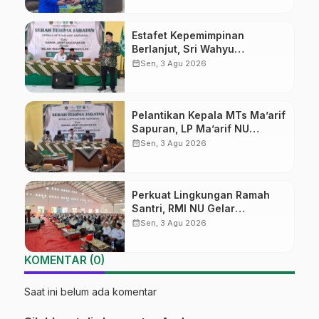
Estafet Kepemimpinan
Berlanjut, Sri Wahyu
Susilowati Resmi Pimpin MTs
calendar_month
Sen, 3 Agu 2026
Ma’arif Sapuran
Pelantikan Kepala MTs Ma’arif
Sapuran, LP Ma’arif NU
Wonosobo Tekankan Lima
calendar_month
Sen, 3 Agu 2026
Amanah Kepemimpinan
Nahdliyah
Perkuat Lingkungan Ramah
Santri, RMI NU Gelar
‘Sambang Pesantren’ di Pati
calendar_month
Sen, 3 Agu 2026
KOMENTAR (0)
Saat ini belum ada komentar