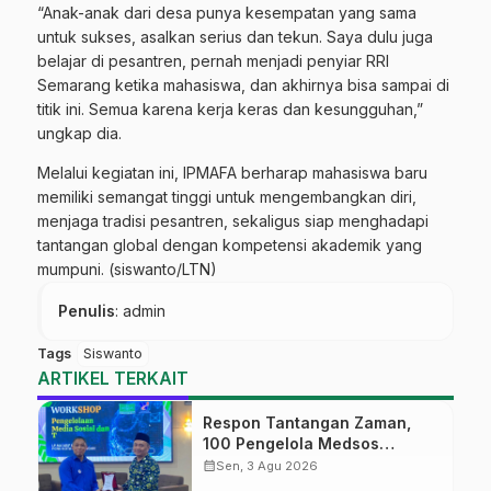
“Anak-anak dari desa punya kesempatan yang sama
untuk sukses, asalkan serius dan tekun. Saya dulu juga
belajar di pesantren, pernah menjadi penyiar RRI
Semarang ketika mahasiswa, dan akhirnya bisa sampai di
titik ini. Semua karena kerja keras dan kesungguhan,”
ungkap dia.
Melalui kegiatan ini, IPMAFA berharap mahasiswa baru
memiliki semangat tinggi untuk mengembangkan diri,
menjaga tradisi pesantren, sekaligus siap menghadapi
tantangan global dengan kompetensi akademik yang
mumpuni. (siswanto/LTN)
Penulis
: admin
Tags
Siswanto
ARTIKEL TERKAIT
Respon Tantangan Zaman,
100 Pengelola Medsos
Sekolah Ma’arif Pekalongan
calendar_month
Sen, 3 Agu 2026
Ikuti Pelatihan Literasi Digital