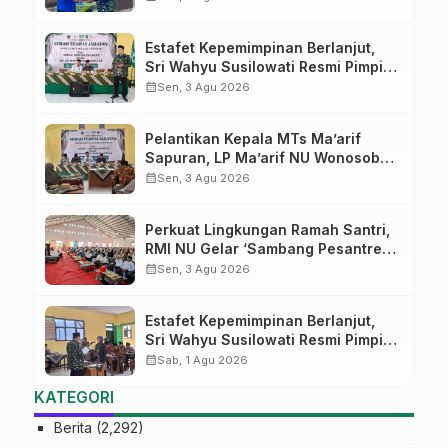
Digital
Estafet Kepemimpinan Berlanjut,
Sri Wahyu Susilowati Resmi Pimpin
MTs Ma’arif Sapuran
calendar_month
Sen, 3 Agu 2026
Pelantikan Kepala MTs Ma’arif
Sapuran, LP Ma’arif NU Wonosobo
Tekankan Lima Amanah
calendar_month
Sen, 3 Agu 2026
Kepemimpinan Nahdliyah
Perkuat Lingkungan Ramah Santri,
RMI NU Gelar ‘Sambang Pesantren’
di Pati
calendar_month
Sen, 3 Agu 2026
Estafet Kepemimpinan Berlanjut,
Sri Wahyu Susilowati Resmi Pimpin
MTs Ma’arif Sapuran
calendar_month
Sab, 1 Agu 2026
KATEGORI
Berita
(2,292)