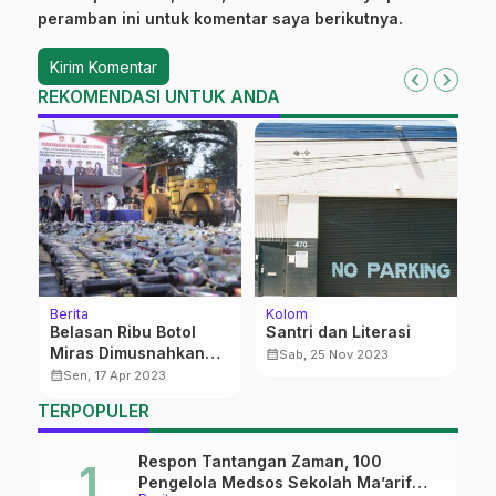
peramban ini untuk komentar saya berikutnya.
REKOMENDASI UNTUK ANDA
Berita
Kolom
Be
n
Belasan Ribu Botol
Santri dan Literasi
B
Miras Dimusnahkan
P
calendar_month
Sab, 25 Nov 2023
Polresta Pati, PCNU
G
calendar_month
calendar_month
Sen, 17 Apr 2023
Beri Apresiasi
TERPOPULER
Respon Tantangan Zaman, 100
Pengelola Medsos Sekolah Ma’arif