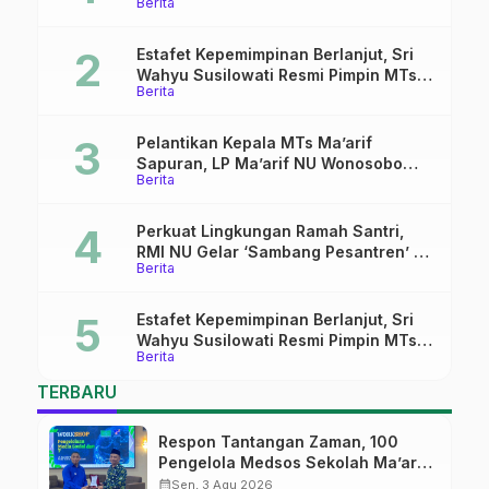
Berita
Pekalongan Ikuti Pelatihan Literasi
Digital
Estafet Kepemimpinan Berlanjut, Sri
Wahyu Susilowati Resmi Pimpin MTs
Berita
Ma’arif Sapuran
Pelantikan Kepala MTs Ma’arif
Sapuran, LP Ma’arif NU Wonosobo
Berita
Tekankan Lima Amanah
Kepemimpinan Nahdliyah
Perkuat Lingkungan Ramah Santri,
RMI NU Gelar ‘Sambang Pesantren’ di
Berita
Pati
Estafet Kepemimpinan Berlanjut, Sri
Wahyu Susilowati Resmi Pimpin MTs
Berita
Ma’arif Sapuran
TERBARU
Respon Tantangan Zaman, 100
Pengelola Medsos Sekolah Ma’arif
Pekalongan Ikuti Pelatihan Literasi
calendar_month
Sen, 3 Agu 2026