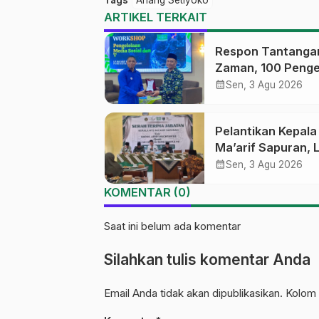
Tags
Anang Setiyoko
ARTIKEL TERKAIT
Respon Tantanga
Zaman, 100 Penge
Medsos Sekolah
calendar_month
Sen, 3 Agu 2026
Ma’arif Pekalong
Ikuti Pelatihan Lit
Pelantikan Kepal
Digital
Ma’arif Sapuran, 
Ma’arif NU Wono
calendar_month
Sen, 3 Agu 2026
Tekankan Lima
KOMENTAR (0)
Amanah Kepemim
Nahdliyah
Saat ini belum ada komentar
Silahkan tulis komentar Anda
Email Anda tidak akan dipublikasikan. Kolom 