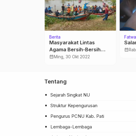
Berita
Fatwa
tri Serbu
Masyarakat Lintas
Sala
sekar Ikuti
Agama Bersih-Bersih
calendar_month
Rab
Sungai Juwana
calendar_month
r 2025
Ming, 30 Okt 2022
Tentang
Sejarah Singkat NU
Struktur Kepengurusan
Pengurus PCNU Kab. Pati
Lembaga-Lembaga