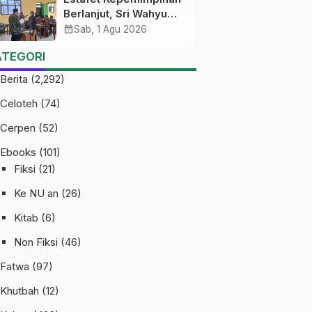
Berlanjut, Sri Wahyu
Susilowati Resmi
calendar_month
Sab, 1 Agu 2026
Pimpin MTs Ma’arif
ATEGORI
Sapuran
Berita
(2,292)
Celoteh
(74)
Cerpen
(52)
Ebooks
(101)
Fiksi
(21)
Ke NU an
(26)
Kitab
(6)
Non Fiksi
(46)
Fatwa
(97)
Khutbah
(12)