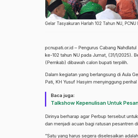
Gelar Tasyakuran Harlah 102 Tahun NU, PCNU 
pcnupati.or.id – Pengurus Cabang Nahdlatu
ke-102 tahun NU pada Jumat, (31/1/2025). 
(Pemkab) dibawah calon bupati terpilih.
Dalam kegiatan yang berlangsung di Aula 
Pati, KH Yusuf Hasyim menyinggung perihal 
Baca juga:
Talkshow Kepenulisan Untuk Pesa
Dirinya berharap agar Perbup tersebut unt
dan menjadi acuan bagi ratusan pesantren d
“Satu yang harus segera diselesaikan adala