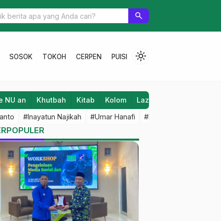
lan Perpisahan
search
light_mode
SOSOK
TOKOH
CERPEN
PUISI
e NU an
Khutbah
Kitab
Kolom
Laziz NU
Lifestyle
anto
#Inayatun Najikah
#Umar Hanafi
#M Iqbal Dawami
#An
ERPOPULER