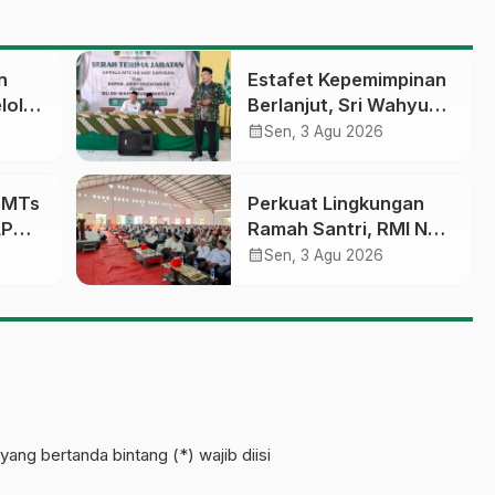
n
Estafet Kepemimpinan
lola
Berlanjut, Sri Wahyu
Susilowati Resmi
calendar_month
Sen, 3 Agu 2026
an
Pimpin MTs Ma’arif
erasi
Sapuran
a MTs
Perkuat Lingkungan
LP
Ramah Santri, RMI NU
sobo
Gelar ‘Sambang
calendar_month
Sen, 3 Agu 2026
Pesantren’ di Pati
pinan
yang bertanda bintang (*) wajib diisi