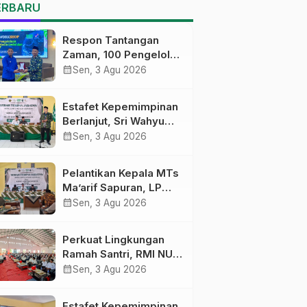
MTs Ma’arif Sapuran
ERBARU
Respon Tantangan
Zaman, 100 Pengelola
Medsos Sekolah
calendar_month
Sen, 3 Agu 2026
Ma’arif Pekalongan
Ikuti Pelatihan Literasi
Estafet Kepemimpinan
Digital
Berlanjut, Sri Wahyu
Susilowati Resmi
calendar_month
Sen, 3 Agu 2026
Pimpin MTs Ma’arif
Sapuran
Pelantikan Kepala MTs
Ma’arif Sapuran, LP
Ma’arif NU Wonosobo
calendar_month
Sen, 3 Agu 2026
Tekankan Lima
Amanah
Perkuat Lingkungan
Kepemimpinan
Ramah Santri, RMI NU
Nahdliyah
Gelar ‘Sambang
calendar_month
Sen, 3 Agu 2026
Pesantren’ di Pati
Estafet Kepemimpinan