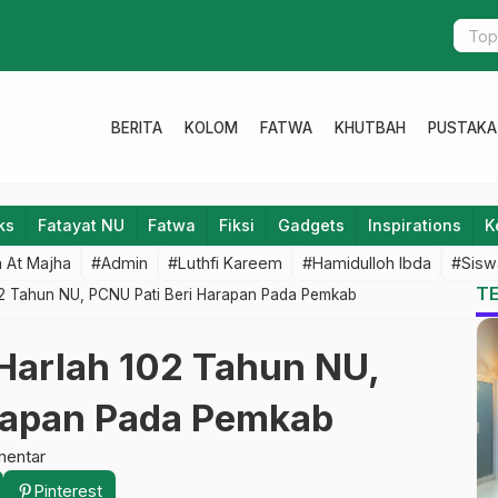
Selamat Ja
BERITA
KOLOM
FATWA
KHUTBAH
PUSTAKA
ks
Fatayat NU
Fatwa
Fiksi
Gadgets
Inspirations
K
 At Majha
#Admin
#Luthfi Kareem
#Hamidulloh Ibda
#Sisw
T
02 Tahun NU, PCNU Pati Beri Harapan Pada Pemkab
Harlah 102 Tahun NU,
rapan Pada Pemkab
mentar
Pinterest