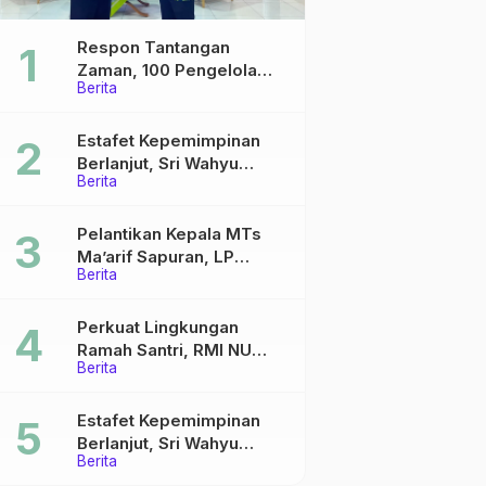
Respon Tantangan
Zaman, 100 Pengelola
Berita
Medsos Sekolah Ma’arif
Pekalongan Ikuti
Pelatihan Literasi Digital
Estafet Kepemimpinan
Berlanjut, Sri Wahyu
Berita
Susilowati Resmi Pimpin
MTs Ma’arif Sapuran
Pelantikan Kepala MTs
Ma’arif Sapuran, LP
Berita
Ma’arif NU Wonosobo
Tekankan Lima Amanah
Kepemimpinan Nahdliyah
Perkuat Lingkungan
Ramah Santri, RMI NU
Berita
Gelar ‘Sambang
Pesantren’ di Pati
Estafet Kepemimpinan
Berlanjut, Sri Wahyu
Berita
Susilowati Resmi Pimpin