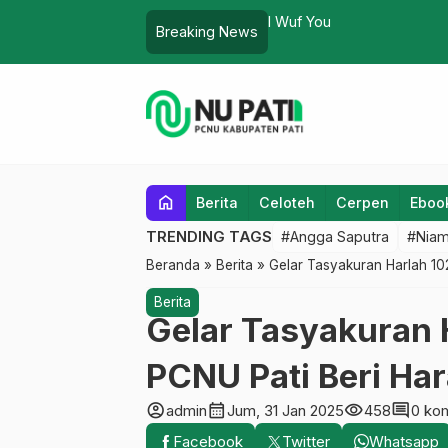
Anak Bukan Boneka
Breaking News
home
Berita
Celoteh
Cerpen
Eboo
TRENDING TAGS
#Angga Saputra
#Niam
Beranda
»
Berita
»
Gelar Tasyakuran Harlah 1
Berita
Gelar Tasyakuran 
PCNU Pati Beri Ha
account_circle
calendar_month
visibility
comment
admin
Jum, 31 Jan 2025
458
0 ko
Facebook
Twitter
Whatsapp