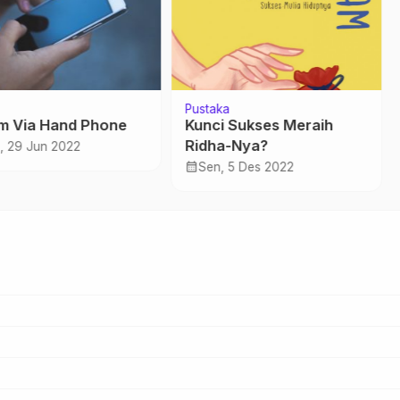
Pustaka
m Via Hand Phone
Kunci Sukses Meraih
Ridha-Nya?
, 29 Jun 2022
calendar_month
Sen, 5 Des 2022