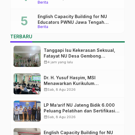
Berita
Mantapkan Sinergi Link and Match
English Capacity Building for NU
Educators PWNU Jawa Tengah
Berita
Batch#4; Membuka Jalan Menuju
Masa Depan
TERBARU
Tanggapi Isu Kekerasan Seksual,
Fatayat NU Desa Gembong
Datangkan Aktifis HAM
calendar_month
4 jam yang lalu
Dr. H. Yusuf Hasyim, MSI
Menawarkan Kurikulum
Diversifikasi, Harapan Baru dalam
calendar_month
Sab, 8 Agu 2026
dunia pendidikan
LP Ma’arif NU Jateng Bidik 6.000
Peluang Pelatihan dan Sertifikasi
bagi Lulusan SMK
calendar_month
Sab, 8 Agu 2026
English Capacity Building for NU