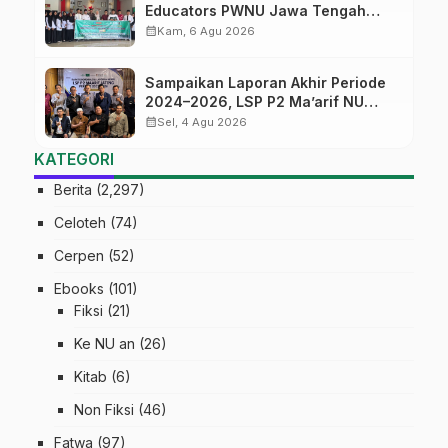
Educators PWNU Jawa Tengah
Batch#4; Membuka Jalan Menuju
calendar_month
Kam, 6 Agu 2026
Masa Depan
Sampaikan Laporan Akhir Periode
2024–2026, LSP P2 Ma’arif NU
Jateng Mantapkan Sinergi Link and
calendar_month
Sel, 4 Agu 2026
Match
KATEGORI
Berita
(2,297)
Celoteh
(74)
Cerpen
(52)
Ebooks
(101)
Fiksi
(21)
Ke NU an
(26)
Kitab
(6)
Non Fiksi
(46)
Fatwa
(97)