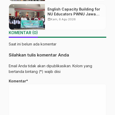
English Capacity Building for
NU Educators PWNU Jawa
Tengah Batch#4; Membuka
calendar_month
Kam, 6 Agu 2026
Jalan Menuju Masa Depan
KOMENTAR (0)
Saat ini belum ada komentar
Silahkan tulis komentar Anda
Email Anda tidak akan dipublikasikan. Kolom yang
bertanda bintang (*) wajib diisi
Komentar*