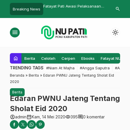
Fatayat Pati Awasi Pelaksanaan
Achmad Safuan: Jangan Geng
search
Breaking News
f
JKN-KIS
Meminta Maaf
menu
light_mode
home
Berita
Celoteh
Cerpen
Ebooks
Fatayat NU
F
TRENDING TAGS
#Niam At Majha
#Angga Saputra
#Admin
Beranda
»
Berita
»
Edaran PWNU Jateng Tentang Sholat Eid
2020
Berita
Edaran PWNU Jateng Tentang
Sholat Eid 2020
account_circle
calendar_month
visibility
comment
admin
Kam, 14 Mei 2020
395
0 komentar