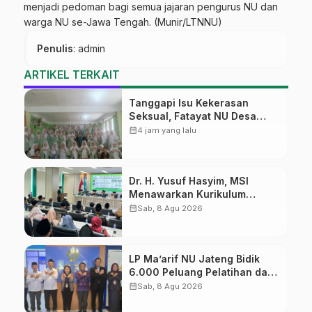
menjadi pedoman bagi semua jajaran pengurus NU dan
warga NU se-Jawa Tengah. (Munir/LTNNU)
Penulis
: admin
ARTIKEL TERKAIT
Tanggapi Isu Kekerasan
Seksual, Fatayat NU Desa
Gembong Datangkan Aktifis
calendar_month
4 jam yang lalu
HAM
Dr. H. Yusuf Hasyim, MSI
Menawarkan Kurikulum
Diversifikasi, Harapan Baru
calendar_month
Sab, 8 Agu 2026
dalam dunia pendidikan
LP Ma’arif NU Jateng Bidik
6.000 Peluang Pelatihan dan
Sertifikasi bagi Lulusan SMK
calendar_month
Sab, 8 Agu 2026