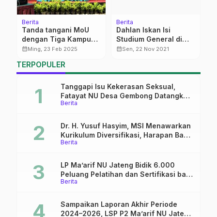
Berita
Berita
K
Tanda tangani MoU
Dahlan Iskan Isi
N
dengan Tiga Kampus
Studium General di
N
China
Ipmafa
calendar_month
calendar_month
calendar_month
Ming, 23 Feb 2025
Sen, 22 Nov 2021
TERPOPULER
Tanggapi Isu Kekerasan Seksual,
Fatayat NU Desa Gembong Datangkan
Berita
Aktifis HAM
Dr. H. Yusuf Hasyim, MSI Menawarkan
Kurikulum Diversifikasi, Harapan Baru
Berita
dalam dunia pendidikan
LP Ma’arif NU Jateng Bidik 6.000
Peluang Pelatihan dan Sertifikasi bagi
Berita
Lulusan SMK
Sampaikan Laporan Akhir Periode
2024–2026, LSP P2 Ma’arif NU Jateng