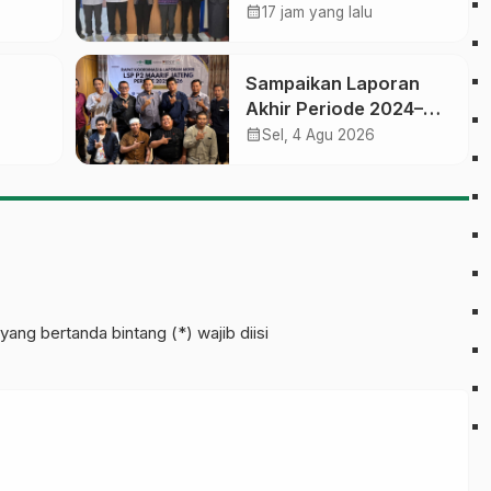
ikasi,
Pelatihan dan
calendar_month
17 jam yang lalu
am
Sertifikasi bagi Lulusan
SMK
Sampaikan Laporan
Akhir Periode 2024–
 Jawa
2026, LSP P2 Ma’arif
calendar_month
Sel, 4 Agu 2026
NU Jateng Mantapkan
Sinergi Link and Match
an
yang bertanda bintang (*) wajib diisi