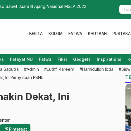
 MWC : Musuh NU Gembong Adalah Radikalisasi
Misteri Lai
BERITA
KOLOM
FATWA
KHUTBAH
PUSTAKA
ks
Fatayat NU
Fatwa
Fiksi
Gadgets
Inspirations
K
a Saputra
#Admin
#Luthfi Kareem
#Hamidulloh Ibda
#Sisw
T
at, Ini Pernyataan PBNU
akin Dekat, Ini
entar
Pinterest