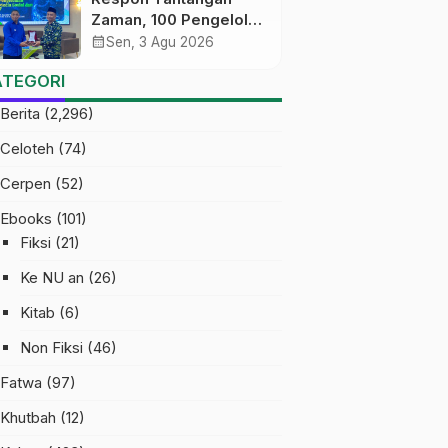
Zaman, 100 Pengelola
Medsos Sekolah
calendar_month
Sen, 3 Agu 2026
Ma’arif Pekalongan
ATEGORI
Ikuti Pelatihan Literasi
Digital
Berita
(2,296)
Celoteh
(74)
Cerpen
(52)
Ebooks
(101)
Fiksi
(21)
Ke NU an
(26)
Kitab
(6)
Non Fiksi
(46)
Fatwa
(97)
Khutbah
(12)