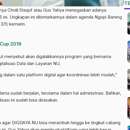
T
hya Cholil Staquf atau Gus Yahya menegaskan adanya
 ini. Ungkapan ini dilontarkannya dalam agenda Ngopi Bareng
3/1) kemarin.
 Cup 2019
ut menyebut akan digalakkannya program yang bernama
italisasi Data dan Layanan NU.
dalam satu platform digital agar koordninasi lebih mudah,”
Ulama sudah berjalan, terutama dalam hal administrasi. Bahkan,
isasi ini sudah bisa dirasakan.
a agar DIGDAYA NU bisa merambah hingga ke tingkat cabang
 ini, Gus Yahya akan membuat platform yang lebih besar.