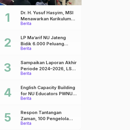
Dr. H. Yusuf Hasyim, MSI
Menawarkan Kurikulum
Berita
Diversifikasi, Harapan
Baru dalam dunia
pendidikan
LP Ma’arif NU Jateng
Bidik 6.000 Peluang
Berita
Pelatihan dan Sertifikasi
bagi Lulusan SMK
Sampaikan Laporan Akhir
Periode 2024–2026, LSP
Berita
P2 Ma’arif NU Jateng
Mantapkan Sinergi Link
and Match
English Capacity Building
for NU Educators PWNU
Berita
Jawa Tengah Batch#4;
Membuka Jalan Menuju
Masa Depan
Respon Tantangan
Zaman, 100 Pengelola
Berita
Medsos Sekolah Ma’arif