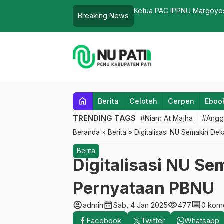
III Ajang Nasional MSLA 2022
Buka Konferensi Fatayat,
Breaking News
home
Berita
Celoteh
Cerpen
Eboo
TRENDING TAGS
#Niam At Majha
#Angg
Beranda
»
Berita
»
Digitalisasi NU Semakin Dek
Berita
Digitalisasi NU Sem
Pernyataan PBNU
account_circle
calendar_month
visibility
comment
admin
Sab, 4 Jan 2025
477
0 kom
Facebook
Twitter
Whatsapp