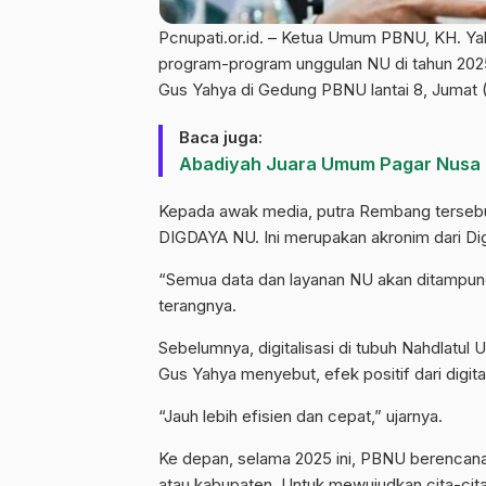
Pcnupati.or.id. – Ketua Umum PBNU, KH. Ya
program-program unggulan NU di tahun 2025
Gus Yahya di Gedung PBNU lantai 8, Jumat (
Baca juga:
Abadiyah Juara Umum Pagar Nusa
Kepada awak media, putra Rembang terseb
DIGDAYA NU. Ini merupakan akronim dari Dig
“Semua data dan layanan NU akan ditampung 
terangnya.
Sebelumnya, digitalisasi di tubuh Nahdlatul 
Gus Yahya menyebut, efek positif dari digital
“Jauh lebih efisien dan cepat,” ujarnya.
Ke depan, selama 2025 ini, PBNU berencan
atau kabupaten. Untuk mewujudkan cita-cita