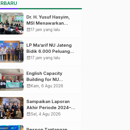
Pekalongan Ikuti
ERBARU
Pelatihan Literasi Digital
Dr. H. Yusuf Hasyim,
MSI Menawarkan
Kurikulum
calendar_month
17 jam yang lalu
Diversifikasi, Harapan
Baru dalam dunia
LP Ma’arif NU Jateng
pendidikan
Bidik 6.000 Peluang
Pelatihan dan
calendar_month
17 jam yang lalu
Sertifikasi bagi Lulusan
SMK
English Capacity
Building for NU
Educators PWNU Jawa
calendar_month
Kam, 6 Agu 2026
Tengah Batch#4;
Membuka Jalan
Sampaikan Laporan
Menuju Masa Depan
Akhir Periode 2024–
2026, LSP P2 Ma’arif
calendar_month
Sel, 4 Agu 2026
NU Jateng Mantapkan
Sinergi Link and Match
Respon Tantangan