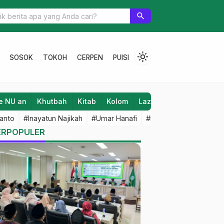
latul Qadar
search
light_mode
SOSOK
TOKOH
CERPEN
PUISI
e NU an
Khutbah
Kitab
Kolom
Laziz NU
Lifestyle
anto
#Inayatun Najikah
#Umar Hanafi
#M Iqbal Dawami
#An
ERPOPULER