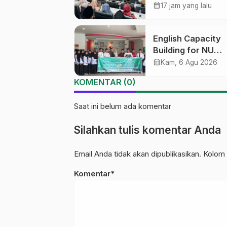
Kurikulum Diversif
calendar_month
17 jam yang lalu
Harapan Baru dal
dunia pendidikan
English Capacity
Building for NU
Educators PWNU
calendar_month
Kam, 6 Agu 2026
Tengah Batch#4;
KOMENTAR (0)
Membuka Jalan
Menuju Masa Dep
Saat ini belum ada komentar
Silahkan tulis komentar Anda
Email Anda tidak akan dipublikasikan. Kolom 
Komentar*