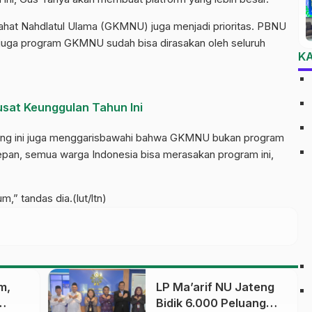
hat Nahdlatul Ulama (GKMNU) juga menjadi prioritas. PBNU
 juga program GKMNU sudah bisa dirasakan oleh seluruh
K
usat Keunggulan Tahun Ini
ang ini juga menggarisbawahi bahwa GKMNU bukan program
depan, semua warga Indonesia bisa merasakan program ini,
m,” tandas dia.(lut/ltn)
m,
LP Ma’arif NU Jateng
Bidik 6.000 Peluang