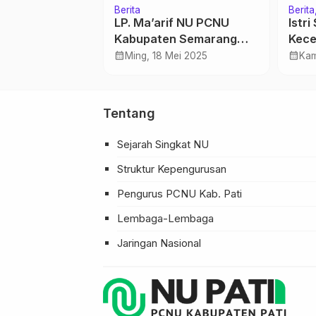
Berita
Berita
oreg, Bikin
LP. Ma’arif NU PCNU
Istri
uk Indonesia
Kabupaten Semarang
Kece
Gelar Rapat Kerja
Turu
calendar_month
calendar_month
r 2025
Ming, 18 Mei 2025
Kam
Tentang
Sejarah Singkat NU
Struktur Kepengurusan
Pengurus PCNU Kab. Pati
Lembaga-Lembaga
Jaringan Nasional