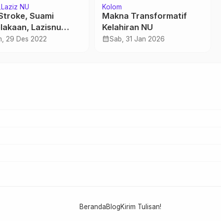
Laziz NU
Kolom
 Stroke, Suami
Makna Transformatif
lakaan, Lazisnu
Kelahiran NU
n Tangan
calendar_month
, 29 Des 2022
Sab, 31 Jan 2026
Beranda
Blog
Kirim Tulisan!