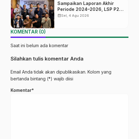
Sampaikan Laporan Akhir
Periode 2024–2026, LSP P2
Ma’arif NU Jateng Mantapkan
calendar_month
Sel, 4 Agu 2026
Sinergi Link and Match
KOMENTAR (0)
Saat ini belum ada komentar
Silahkan tulis komentar Anda
Email Anda tidak akan dipublikasikan. Kolom yang
bertanda bintang (*) wajib diisi
Komentar*