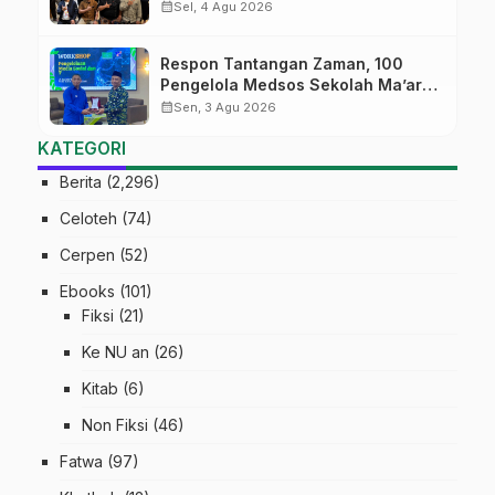
Jateng Mantapkan Sinergi Link and
calendar_month
Sel, 4 Agu 2026
Match
Respon Tantangan Zaman, 100
Pengelola Medsos Sekolah Ma’arif
Pekalongan Ikuti Pelatihan Literasi
calendar_month
Sen, 3 Agu 2026
Digital
KATEGORI
Berita
(2,296)
Celoteh
(74)
Cerpen
(52)
Ebooks
(101)
Fiksi
(21)
Ke NU an
(26)
Kitab
(6)
Non Fiksi
(46)
Fatwa
(97)