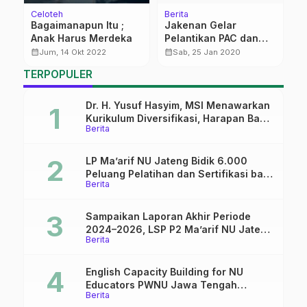
Celoteh
Berita
Be
Bagaimanapun Itu ;
Jakenan Gelar
R
Anak Harus Merdeka
Pelantikan PAC dan
A
Ranting Muslimat NU
B
calendar_month
calendar_month
calendar_month
Jum, 14 Okt 2022
Sab, 25 Jan 2020
dan Fatayat NU
TERPOPULER
Dr. H. Yusuf Hasyim, MSI Menawarkan
Kurikulum Diversifikasi, Harapan Baru
Berita
dalam dunia pendidikan
LP Ma’arif NU Jateng Bidik 6.000
Peluang Pelatihan dan Sertifikasi bagi
Berita
Lulusan SMK
Sampaikan Laporan Akhir Periode
2024–2026, LSP P2 Ma’arif NU Jateng
Berita
Mantapkan Sinergi Link and Match
English Capacity Building for NU
Educators PWNU Jawa Tengah
Berita
Batch#4; Membuka Jalan Menuju