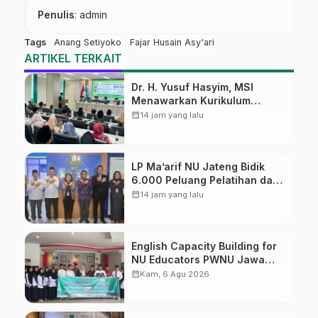
Penulis
: admin
Tags
Anang Setiyoko
Fajar Husain Asy'ari
ARTIKEL TERKAIT
Dr. H. Yusuf Hasyim, MSI
Menawarkan Kurikulum
Diversifikasi, Harapan Baru
calendar_month
14 jam yang lalu
dalam dunia pendidikan
LP Ma’arif NU Jateng Bidik
6.000 Peluang Pelatihan dan
Sertifikasi bagi Lulusan SMK
calendar_month
14 jam yang lalu
English Capacity Building for
NU Educators PWNU Jawa
Tengah Batch#4; Membuka
calendar_month
Kam, 6 Agu 2026
Jalan Menuju Masa Depan