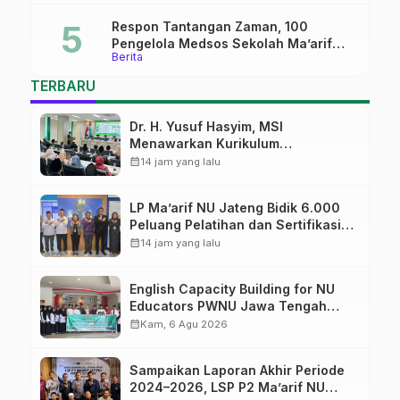
Masa Depan
Respon Tantangan Zaman, 100
Pengelola Medsos Sekolah Ma’arif
Berita
Pekalongan Ikuti Pelatihan Literasi
Digital
TERBARU
Dr. H. Yusuf Hasyim, MSI
Menawarkan Kurikulum
Diversifikasi, Harapan Baru dalam
calendar_month
14 jam yang lalu
dunia pendidikan
LP Ma’arif NU Jateng Bidik 6.000
Peluang Pelatihan dan Sertifikasi
bagi Lulusan SMK
calendar_month
14 jam yang lalu
English Capacity Building for NU
Educators PWNU Jawa Tengah
Batch#4; Membuka Jalan Menuju
calendar_month
Kam, 6 Agu 2026
Masa Depan
Sampaikan Laporan Akhir Periode
2024–2026, LSP P2 Ma’arif NU