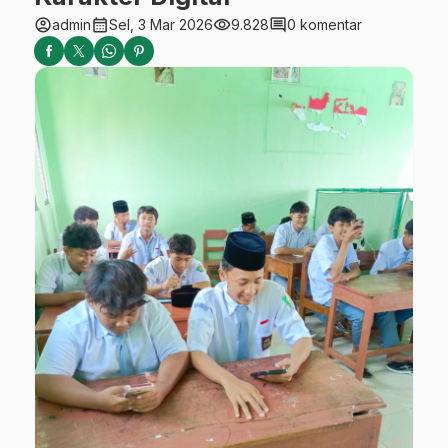
account_circle
calendar_month
visibility
comment
admin
Sel, 3 Mar 2026
9.828
0 komentar