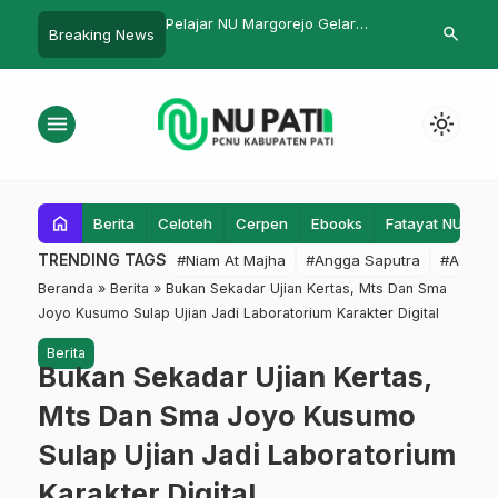
 Margorejo Gelar
Ketok Palu! Kiai Mustofa dan Kiai
Biaya Haji 2
search
Breaking News
…
i Luar Biasa
Marzuki Pimpin NU Tambakromo
menu
light_mode
home
Berita
Celoteh
Cerpen
Ebooks
Fatayat NU
F
TRENDING TAGS
#Niam At Majha
#Angga Saputra
#Admin
Beranda
»
Berita
»
Bukan Sekadar Ujian Kertas, Mts Dan Sma
Joyo Kusumo Sulap Ujian Jadi Laboratorium Karakter Digital
Berita
Bukan Sekadar Ujian Kertas,
Mts Dan Sma Joyo Kusumo
Sulap Ujian Jadi Laboratorium
Karakter Digital