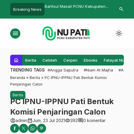
sul Masail PCNU Kabupaten
Lagi, Lazisnu Sumbangkan Dana
Ngaji D
search
Breaking News
untuk Warga Membutuhkan
Ipmafa 
apat Wakaf Uang Sah
menu
light_mode
home
Berita
Celoteh
Cerpen
Ebooks
Fatayat NU
F
TRENDING TAGS
#Angga Saputra
#Niam At Majha
#Admin
Beranda
»
Berita
»
PC IPNU-IPPNU Pati Bentuk Komisi
Penjaringan Calon
Berita
PC IPNU-IPPNU Pati Bentuk
Komisi Penjaringan Calon
account_circle
calendar_month
visibility
comment
admin
Jum, 23 Jul 2021
392
0 komentar