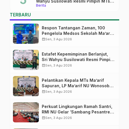
Wahyu Susilowati Resmi Pimpin MTs
Berita
Ma’arif Sapuran
TERBARU
Respon Tantangan Zaman, 100
Pengelola Medsos Sekolah Ma’arif
Pekalongan Ikuti Pelatihan Literasi
calendar_month
Sen, 3 Agu 2026
Digital
Estafet Kepemimpinan Berlanjut,
Sri Wahyu Susilowati Resmi Pimpin
MTs Ma’arif Sapuran
calendar_month
Sen, 3 Agu 2026
Pelantikan Kepala MTs Ma’arif
Sapuran, LP Ma’arif NU Wonosobo
Tekankan Lima Amanah
calendar_month
Sen, 3 Agu 2026
Kepemimpinan Nahdliyah
Perkuat Lingkungan Ramah Santri,
RMI NU Gelar ‘Sambang Pesantren’
di Pati
calendar_month
Sen, 3 Agu 2026