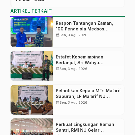
ARTIKEL TERKAIT
Respon Tantangan Zaman,
100 Pengelola Medsos
Sekolah Ma’arif Pekalongan
calendar_month
Sen, 3 Agu 2026
Ikuti Pelatihan Literasi Digital
Estafet Kepemimpinan
Berlanjut, Sri Wahyu
Susilowati Resmi Pimpin MTs
calendar_month
Sen, 3 Agu 2026
Ma’arif Sapuran
Pelantikan Kepala MTs Ma’arif
Sapuran, LP Ma’arif NU
Wonosobo Tekankan Lima
calendar_month
Sen, 3 Agu 2026
Amanah Kepemimpinan
Nahdliyah
Perkuat Lingkungan Ramah
Santri, RMI NU Gelar