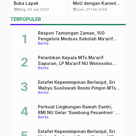
Buka Lapak
MoU dengan Kanwil
M
DJP Jawa Tengah II
M
calendar_month
calendar_month
calendar_month
Ming, 29 Jan 2023
Jum, 27 Feb 2026
R
TERPOPULER
K
Respon Tantangan Zaman, 100
Pengelola Medsos Sekolah Ma’arif
Berita
Pekalongan Ikuti Pelatihan Literasi
Digital
Pelantikan Kepala MTs Ma’arif
Sapuran, LP Ma’arif NU Wonosobo
Berita
Tekankan Lima Amanah
Kepemimpinan Nahdliyah
Estafet Kepemimpinan Berlanjut, Sri
Wahyu Susilowati Resmi Pimpin MTs
Berita
Ma’arif Sapuran
Perkuat Lingkungan Ramah Santri,
RMI NU Gelar ‘Sambang Pesantren’ di
Berita
Pati
Estafet Kepemimpinan Berlanjut, Sri