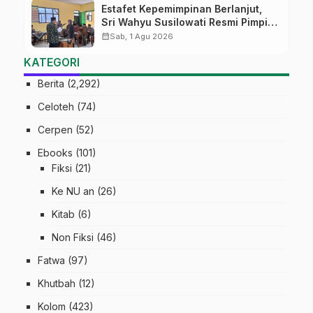
Estafet Kepemimpinan Berlanjut,
Sri Wahyu Susilowati Resmi Pimpin
MTs Ma’arif Sapuran
calendar_month
Sab, 1 Agu 2026
KATEGORI
Berita
(2,292)
Celoteh
(74)
Cerpen
(52)
Ebooks
(101)
Fiksi
(21)
Ke NU an
(26)
Kitab
(6)
Non Fiksi
(46)
Fatwa
(97)
Khutbah
(12)
Kolom
(423)