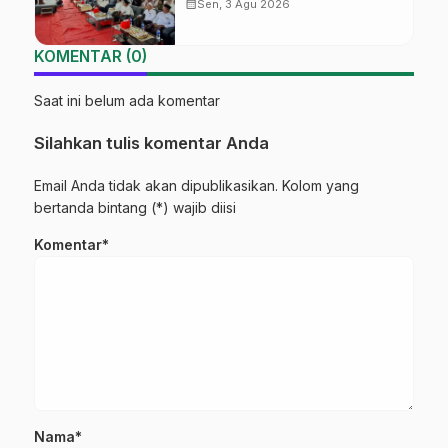
‘Sambang Pesantren’ di Pati
calendar_month
Sen, 3 Agu 2026
KOMENTAR (0)
Saat ini belum ada komentar
Silahkan tulis komentar Anda
Email Anda tidak akan dipublikasikan. Kolom yang
bertanda bintang (*) wajib diisi
Komentar*
Nama*