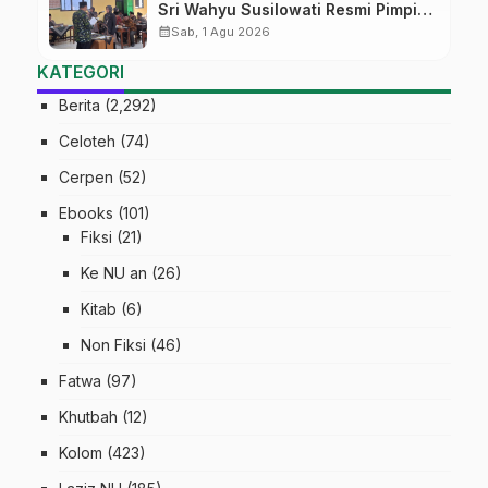
Sri Wahyu Susilowati Resmi Pimpin
MTs Ma’arif Sapuran
calendar_month
Sab, 1 Agu 2026
KATEGORI
Berita
(2,292)
Celoteh
(74)
Cerpen
(52)
Ebooks
(101)
Fiksi
(21)
Ke NU an
(26)
Kitab
(6)
Non Fiksi
(46)
Fatwa
(97)
Khutbah
(12)
Kolom
(423)