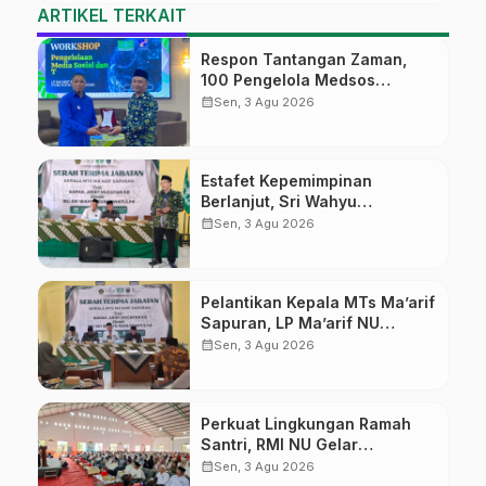
ARTIKEL TERKAIT
Respon Tantangan Zaman,
100 Pengelola Medsos
Sekolah Ma’arif Pekalongan
calendar_month
Sen, 3 Agu 2026
Ikuti Pelatihan Literasi Digital
Estafet Kepemimpinan
Berlanjut, Sri Wahyu
Susilowati Resmi Pimpin MTs
calendar_month
Sen, 3 Agu 2026
Ma’arif Sapuran
Pelantikan Kepala MTs Ma’arif
Sapuran, LP Ma’arif NU
Wonosobo Tekankan Lima
calendar_month
Sen, 3 Agu 2026
Amanah Kepemimpinan
Nahdliyah
Perkuat Lingkungan Ramah
Santri, RMI NU Gelar
‘Sambang Pesantren’ di Pati
calendar_month
Sen, 3 Agu 2026