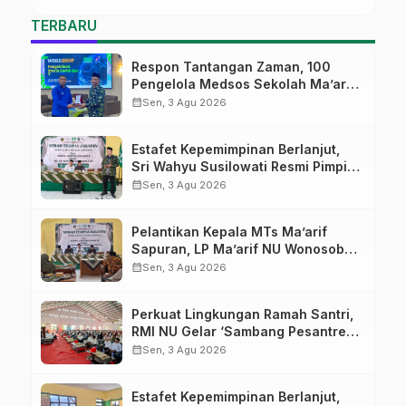
TERBARU
Respon Tantangan Zaman, 100
Pengelola Medsos Sekolah Ma’arif
Pekalongan Ikuti Pelatihan Literasi
calendar_month
Sen, 3 Agu 2026
Digital
Estafet Kepemimpinan Berlanjut,
Sri Wahyu Susilowati Resmi Pimpin
MTs Ma’arif Sapuran
calendar_month
Sen, 3 Agu 2026
Pelantikan Kepala MTs Ma’arif
Sapuran, LP Ma’arif NU Wonosobo
Tekankan Lima Amanah
calendar_month
Sen, 3 Agu 2026
Kepemimpinan Nahdliyah
Perkuat Lingkungan Ramah Santri,
RMI NU Gelar ‘Sambang Pesantren’
di Pati
calendar_month
Sen, 3 Agu 2026
Estafet Kepemimpinan Berlanjut,