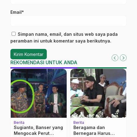
Email*
Simpan nama, email, dan situs web saya pada
peramban ini untuk komentar saya berikutnya.
REKOMENDASI UNTUK ANDA
Berita
Berita
Be
Sugianto, Banser yang
Beragama dan
‎
an
Mengocak Perut
Bernegara Harus
P