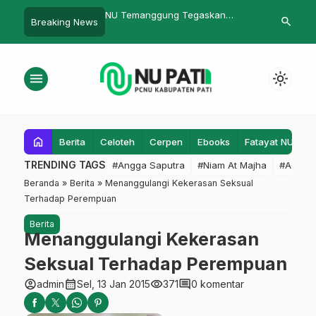
U Temanggung Tegaskan
Dipusatkan di MAN 1 Pati, MTQ
Wiwi
search
Breaking News
omitmen NKRI Harga Mati dalam
Ke-32 Tingkat Kabupaten Resmi
Peng
pel 10.000 Kader
Dibuka
menu
light_mode
home
Berita
Celoteh
Cerpen
Ebooks
Fatayat NU
F
TRENDING TAGS
#Angga Saputra
#Niam At Majha
#Admin
Beranda
»
Berita
»
Menanggulangi Kekerasan Seksual
Terhadap Perempuan
Berita
Menanggulangi Kekerasan
Seksual Terhadap Perempuan
account_circle
calendar_month
visibility
comment
admin
Sel, 13 Jan 2015
371
0 komentar