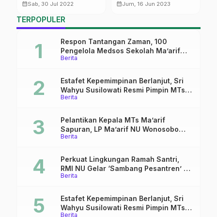
Rombongan PCNU Pati
Menyenangkan
A
calendar_month
calendar_month
calendar_month
Sab, 30 Jul 2022
Jum, 16 Jun 2023
d
TERPOPULER
Respon Tantangan Zaman, 100
Pengelola Medsos Sekolah Ma’arif
Berita
Pekalongan Ikuti Pelatihan Literasi
Digital
Estafet Kepemimpinan Berlanjut, Sri
Wahyu Susilowati Resmi Pimpin MTs
Berita
Ma’arif Sapuran
Pelantikan Kepala MTs Ma’arif
Sapuran, LP Ma’arif NU Wonosobo
Berita
Tekankan Lima Amanah
Kepemimpinan Nahdliyah
Perkuat Lingkungan Ramah Santri,
RMI NU Gelar ‘Sambang Pesantren’ di
Berita
Pati
Estafet Kepemimpinan Berlanjut, Sri
Wahyu Susilowati Resmi Pimpin MTs
Berita
Ma’arif Sapuran