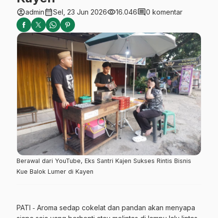
account_circle
calendar_month
visibility
comment
admin
Sel, 23 Jun 2026
16.046
0 komentar
Berawal dari YouTube, Eks Santri Kajen Sukses Rintis Bisnis
Kue Balok Lumer di Kayen
PATI ‐ Aroma sedap cokelat dan pandan akan menyapa