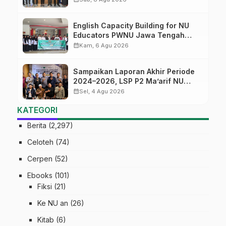
English Capacity Building for NU
Educators PWNU Jawa Tengah
Batch#4; Membuka Jalan Menuju
calendar_month
Kam, 6 Agu 2026
Masa Depan
Sampaikan Laporan Akhir Periode
2024–2026, LSP P2 Ma’arif NU
Jateng Mantapkan Sinergi Link and
calendar_month
Sel, 4 Agu 2026
Match
KATEGORI
Berita
(2,297)
Celoteh
(74)
Cerpen
(52)
Ebooks
(101)
Fiksi
(21)
Ke NU an
(26)
Kitab
(6)