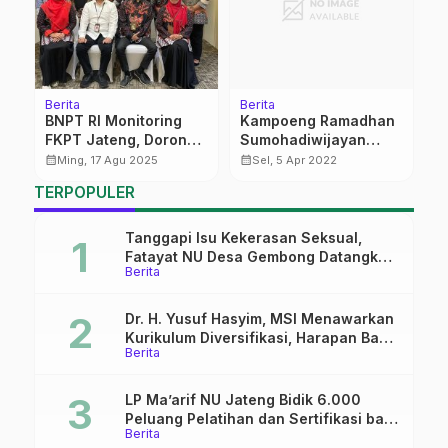
Berita
Berita
Be
,
BNPT RI Monitoring
Kampoeng Ramadhan
I
FKPT Jateng, Dorong
Sumohadiwijayan
H
Inovasi dan Kemitraan
Fasilitasi UMKM
B
calendar_month
calendar_month
calendar_month
Ming, 17 Agu 2025
Sel, 5 Apr 2022
Berjualan
P
TERPOPULER
Tanggapi Isu Kekerasan Seksual,
Fatayat NU Desa Gembong Datangkan
Berita
Aktifis HAM
Dr. H. Yusuf Hasyim, MSI Menawarkan
Kurikulum Diversifikasi, Harapan Baru
Berita
dalam dunia pendidikan
LP Ma’arif NU Jateng Bidik 6.000
Peluang Pelatihan dan Sertifikasi bagi
Berita
Lulusan SMK