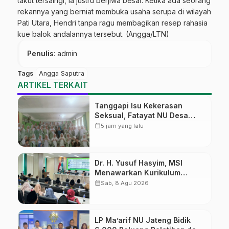
takut tersaingi, ia justru berjiwa besar. Ketika ada seorang
rekannya yang berniat membuka usaha serupa di wilayah
Pati Utara, Hendri tanpa ragu membagikan resep rahasia
kue balok andalannya tersebut. (Angga/LTN)
Penulis
: admin
Tags
Angga Saputra
ARTIKEL TERKAIT
Tanggapi Isu Kekerasan
Seksual, Fatayat NU Desa
Gembong Datangkan Aktifis
calendar_month
5 jam yang lalu
HAM
Dr. H. Yusuf Hasyim, MSI
Menawarkan Kurikulum
Diversifikasi, Harapan Baru
calendar_month
Sab, 8 Agu 2026
dalam dunia pendidikan
LP Ma’arif NU Jateng Bidik