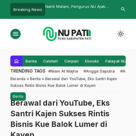
asia Simbok
Nanti Malam, Pengurus NU Ajak
Ribuan Maha
search
Breaking News
Doa Bersama
Jogja Kuman
Syubbanul W
menu
light_mode
home
Berita
Celoteh
Cerpen
Ebooks
Fatayat NU
F
TRENDING TAGS
#Niam At Majha
#Angga Saputra
#Admin
Beranda
»
Berita
»
Berawal dari YouTube, Eks Santri Kajen
Sukses Rintis Bisnis Kue Balok Lumer di Kayen
Berita
Berawal dari YouTube, Eks
Santri Kajen Sukses Rintis
Bisnis Kue Balok Lumer di
Kayen