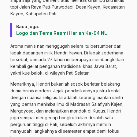
siapa saja yang berhenti atau melintas di lampu lalu lintas
tepi Jalan Raya Pati-Purwodadi, Desa Kayen, Kecamatan
Kayen, Kabupaten Pati.
Baca juga:
Logo dan Tema Resmi Harlah Ke-94 NU
​Aroma manis nan menggugah selera itu bersumber dari
lapak dagangan milik Hendri Irawan. Di lapak sederhana
tersebut, pemuda 27 tahun ini berupaya membangkitkan
kembali geliat penganan tradisional khas Jawa Barat,
yakni kue balok, di wilayah Pati Selatan.
​Menariknya, Hendri bukanlah sosok berlatar belakang
dunia bisnis modern. Jejak pendidikannya justru kental
dengan nuansa religius. Ia adalah seorang mantan santri
yang pernah menimba ilmu di Madrasah Salafiyah Kajen,
Margoyoso, dan melanjutkan mondok di Kudus. Hendri
juga sempat mengecap bangku kuliah di salah satu
perguruan tinggi di Pati, sebelum akhirnya memilih
menyudahi langkahnya di semester empat demi fokus