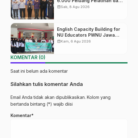
6.000 Peluang Pelatihan dan
Sertifikasi bagi Lulusan SMK
calendar_month
Sab, 8 Agu 2026
English Capacity Building for
NU Educators PWNU Jawa
Tengah Batch#4; Membuka
calendar_month
Kam, 6 Agu 2026
Jalan Menuju Masa Depan
KOMENTAR (0)
Saat ini belum ada komentar
Silahkan tulis komentar Anda
Email Anda tidak akan dipublikasikan. Kolom yang
bertanda bintang (*) wajib diisi
Komentar*