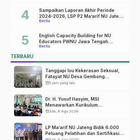
Sampaikan Laporan Akhir Periode
2024–2026, LSP P2 Ma’arif NU Jateng
Berita
Mantapkan Sinergi Link and Match
English Capacity Building for NU
Educators PWNU Jawa Tengah
Berita
Batch#4; Membuka Jalan Menuju
Masa Depan
TERBARU
Tanggapi Isu Kekerasan Seksual,
Fatayat NU Desa Gembong
Datangkan Aktifis HAM
calendar_month
5 jam yang lalu
Dr. H. Yusuf Hasyim, MSI
Menawarkan Kurikulum
Diversifikasi, Harapan Baru dalam
calendar_month
Sab, 8 Agu 2026
dunia pendidikan
LP Ma’arif NU Jateng Bidik 6.000
Peluang Pelatihan dan Sertifikasi
bagi Lulusan SMK
calendar_month
Sab, 8 Agu 2026