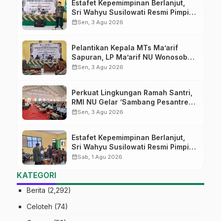
Estafet Kepemimpinan Berlanjut,
Sri Wahyu Susilowati Resmi Pimpin
MTs Ma’arif Sapuran
calendar_month
Sen, 3 Agu 2026
Pelantikan Kepala MTs Ma’arif
Sapuran, LP Ma’arif NU Wonosobo
Tekankan Lima Amanah
calendar_month
Sen, 3 Agu 2026
Kepemimpinan Nahdliyah
Perkuat Lingkungan Ramah Santri,
RMI NU Gelar ‘Sambang Pesantren’
di Pati
calendar_month
Sen, 3 Agu 2026
Estafet Kepemimpinan Berlanjut,
Sri Wahyu Susilowati Resmi Pimpin
MTs Ma’arif Sapuran
calendar_month
Sab, 1 Agu 2026
KATEGORI
Berita
(2,292)
Celoteh
(74)