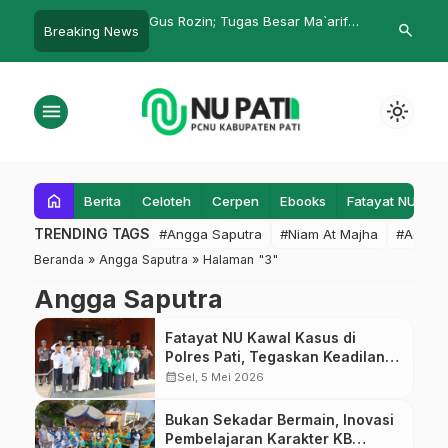
h Mizan Margotuhu
Gus Rozin; Tugas Besar Ma`arif
Ziarah Ke Y
search
Breaking News
oyoso, Berikut
Mencerdasakan Anak Bangsa
 Kegiatannya
menu
light_mode
home
Berita
Celoteh
Cerpen
Ebooks
Fatayat NU
F
TRENDING TAGS
#Angga Saputra
#Niam At Majha
#Admin
Beranda
»
Angga Saputra
»
Halaman "3"
Angga Saputra
Fatayat NU Kawal Kasus di
Polres Pati, Tegaskan Keadilan
untuk Korban
calendar_month
Sel, 5 Mei 2026
Bukan Sekadar Bermain, Inovasi
Pembelajaran Karakter KB