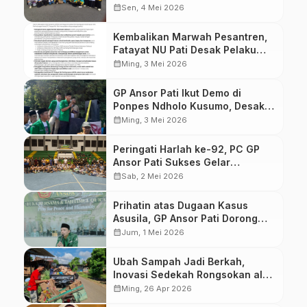
Salafiyah Kajen Sabet Gelar
calendar_month
Sen, 4 Mei 2026
Juara I
Kembalikan Marwah Pesantren,
Fatayat NU Pati Desak Pelaku
Kekerasan Seksual Dihukum
calendar_month
Ming, 3 Mei 2026
Maksimal
GP Ansor Pati Ikut Demo di
Ponpes Ndholo Kusumo, Desak
Polisi Usut Tuntas Kasus Dugaan
calendar_month
Ming, 3 Mei 2026
Pelecehan Seksual
Peringati Harlah ke-92, PC GP
Ansor Pati Sukses Gelar
Turnamen Futsal Antar-PAC
calendar_month
Sab, 2 Mei 2026
Prihatin atas Dugaan Kasus
Asusila, GP Ansor Pati Dorong
Penanganan Tegas dan
calendar_month
Jum, 1 Mei 2026
Berkeadilan
​Ubah Sampah Jadi Berkah,
Inovasi Sedekah Rongsokan ala
LAZISNU Ranting Penggung
calendar_month
Ming, 26 Apr 2026
Ngagel