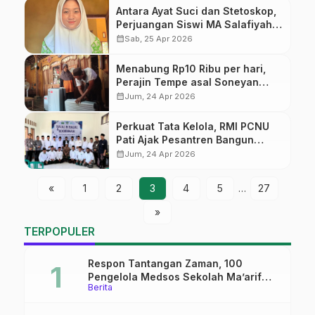
Antara Ayat Suci dan Stetoskop,
Perjuangan Siswi MA Salafiyah
Kajen Wujudkan Harapan Jadi
calendar_month
Sab, 25 Apr 2026
Dokter
Menabung Rp10 Ribu per hari,
Perajin Tempe asal Soneyan
Akhirnya Berangkat Haji
calendar_month
Jum, 24 Apr 2026
​Perkuat Tata Kelola, RMI PCNU
Pati Ajak Pesantren Bangun
Sistem Administrasi Tertib
calendar_month
Jum, 24 Apr 2026
«
1
2
3
4
5
…
27
»
TERPOPULER
Respon Tantangan Zaman, 100
Pengelola Medsos Sekolah Ma’arif
Berita
Pekalongan Ikuti Pelatihan Literasi
Digital