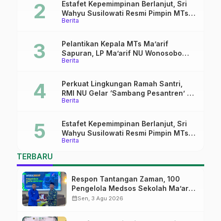
Estafet Kepemimpinan Berlanjut, Sri
Wahyu Susilowati Resmi Pimpin MTs
Berita
Ma’arif Sapuran
Pelantikan Kepala MTs Ma’arif
Sapuran, LP Ma’arif NU Wonosobo
Berita
Tekankan Lima Amanah
Kepemimpinan Nahdliyah
Perkuat Lingkungan Ramah Santri,
RMI NU Gelar ‘Sambang Pesantren’ di
Berita
Pati
Estafet Kepemimpinan Berlanjut, Sri
Wahyu Susilowati Resmi Pimpin MTs
Berita
Ma’arif Sapuran
TERBARU
Respon Tantangan Zaman, 100
Pengelola Medsos Sekolah Ma’arif
Pekalongan Ikuti Pelatihan Literasi
calendar_month
Sen, 3 Agu 2026
Digital