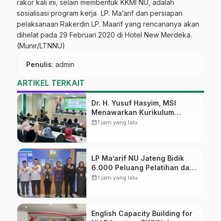
rakor kali ini, selain membentuk KKMI NU, adalah
sosialisasi program kerja LP. Ma’arif dan persiapan
pelaksanaan Rakerdin LP. Maarif yang rencananya akan
dihelat pada 29 Februari 2020 di Hotel New Merdeka.
(Munir/LTNNU)
Penulis
: admin
ARTIKEL TERKAIT
Dr. H. Yusuf Hasyim, MSI
Menawarkan Kurikulum
Diversifikasi, Harapan Baru
calendar_month
1 jam yang lalu
dalam dunia pendidikan
LP Ma’arif NU Jateng Bidik
6.000 Peluang Pelatihan dan
Sertifikasi bagi Lulusan SMK
calendar_month
1 jam yang lalu
English Capacity Building for