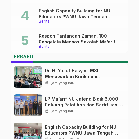
English Capacity Building for NU
Educators PWNU Jawa Tengah
Berita
Batch#4; Membuka Jalan Menuju
Masa Depan
Respon Tantangan Zaman, 100
Pengelola Medsos Sekolah Ma’arif
Berita
Pekalongan Ikuti Pelatihan Literasi
Digital
TERBARU
Dr. H. Yusuf Hasyim, MSI
Menawarkan Kurikulum
Diversifikasi, Harapan Baru dalam
calendar_month
1 jam yang lalu
dunia pendidikan
LP Ma’arif NU Jateng Bidik 6.000
Peluang Pelatihan dan Sertifikasi
bagi Lulusan SMK
calendar_month
1 jam yang lalu
English Capacity Building for NU
Educators PWNU Jawa Tengah
Batch#4; Membuka Jalan Menuju