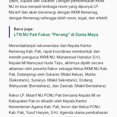
yakni, Supadi dan Sukarim. Dengan pembentukan KKMI
NU ini bisa menjadi lembaga resmi yang dipunyai LP.
Ma’arif dan akan bersinergi dengan KKMI Kemenag,
dengan Kemenag sehingga lebih resmi, legal, dan efektif.
Baca juga:
LTN NU Pati Fokus “Perang” di Dunia Maya
Menindaklanjuti rekomendasi dari Kepala Kantor
Kemenag Kab. Pati, rapat koordinasi membentuk dan
memilih pengurus KKMI NU. Muhammad Hamdun S.H.I,
Kepala MI Mansyaul Huda Tayu, akhirnya dipilih secara
aklamasi oleh peserta Rakor sebagai Ketua KKMI NU Kab.
Pati. Didampingi oleh Sukarim (Wakil Ketua), Muhlis
(Sekretaris), Sunaryo (Wakil Sekretaris), Endang
Wahyuniati (Bendahara), dan Zaenab (Wakil Bendahara).
Rakor LP. Maarif NU PCNU Pati bersama Kepala MI se
Kabupaten Pati ini dihadiri oleh Kepala Kantor
Kementerian Agama Kab. Pati, Imron dan Ketua PCNU
Kab. Pati, Yusuf Hasyim, S.H.I. Agenda utama pembahasan