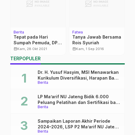
Berita
Fatwa
Be
Tepat pada Hari
Tanya Jawab Bersama
S
Sumpah Pemuda, DPC
Rois Syuriah
P
Sarbumusi Pati
S
calendar_month
calendar_month
calendar_month
Kam, 28 Okt 2021
Kam, 1 Sep 2016
Dilantik
C
TERPOPULER
Dr. H. Yusuf Hasyim, MSI Menawarkan
Kurikulum Diversifikasi, Harapan Baru
Berita
dalam dunia pendidikan
LP Ma’arif NU Jateng Bidik 6.000
Peluang Pelatihan dan Sertifikasi bagi
Berita
Lulusan SMK
Sampaikan Laporan Akhir Periode
2024–2026, LSP P2 Ma’arif NU Jateng
Berita
Mantapkan Sinergi Link and Match