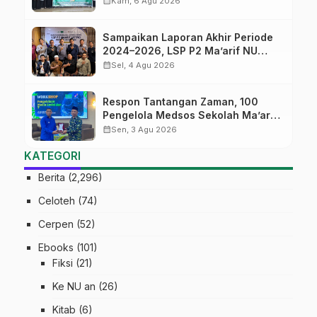
calendar_month
Kam, 6 Agu 2026
Masa Depan
Sampaikan Laporan Akhir Periode
2024–2026, LSP P2 Ma’arif NU
Jateng Mantapkan Sinergi Link and
calendar_month
Sel, 4 Agu 2026
Match
Respon Tantangan Zaman, 100
Pengelola Medsos Sekolah Ma’arif
Pekalongan Ikuti Pelatihan Literasi
calendar_month
Sen, 3 Agu 2026
Digital
KATEGORI
Berita
(2,296)
Celoteh
(74)
Cerpen
(52)
Ebooks
(101)
Fiksi
(21)
Ke NU an
(26)
Kitab
(6)