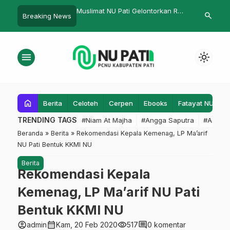
NU Pati Gelontorkan Rp
Memandikan Jenazah sambil
PCNU Pati S
search
Breaking News
Santuni Yatim
Membaca Dzikir
Evaluasi Le
menu
light_mode
home
Berita
Celoteh
Cerpen
Ebooks
Fatayat NU
F
TRENDING TAGS
#Niam At Majha
#Angga Saputra
#Admin
Beranda
»
Berita
»
Rekomendasi Kepala Kemenag, LP Ma’arif
NU Pati Bentuk KKMI NU
Berita
Rekomendasi Kepala
Kemenag, LP Ma’arif NU Pati
Bentuk KKMI NU
account_circle
calendar_month
visibility
comment
admin
Kam, 20 Feb 2020
517
0 komentar