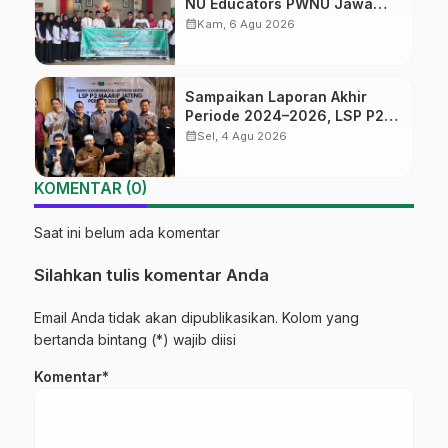
NU Educators PWNU Jawa
Tengah Batch#4; Membuka
calendar_month
Kam, 6 Agu 2026
Jalan Menuju Masa Depan
Sampaikan Laporan Akhir
Periode 2024–2026, LSP P2
Ma’arif NU Jateng Mantapkan
calendar_month
Sel, 4 Agu 2026
Sinergi Link and Match
KOMENTAR (0)
Saat ini belum ada komentar
Silahkan tulis komentar Anda
Email Anda tidak akan dipublikasikan. Kolom yang
bertanda bintang (*) wajib diisi
Komentar*