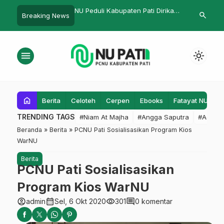
duli Kabupaten Pati Dirikan
Atlas Wali Songo
Rangkul
search
Breaking News
o Kesehatan untuk Warga
Kopi, K
ampak Banjir
Lakuka
Marketi
menu
light_mode
Tempur
home
Berita
Celoteh
Cerpen
Ebooks
Fatayat NU
F
TRENDING TAGS
#Niam At Majha
#Angga Saputra
#Admin
Beranda
»
Berita
»
PCNU Pati Sosialisasikan Program Kios
WarNU
Berita
PCNU Pati Sosialisasikan
Program Kios WarNU
account_circle
calendar_month
visibility
comment
admin
Sel, 6 Okt 2020
301
0 komentar