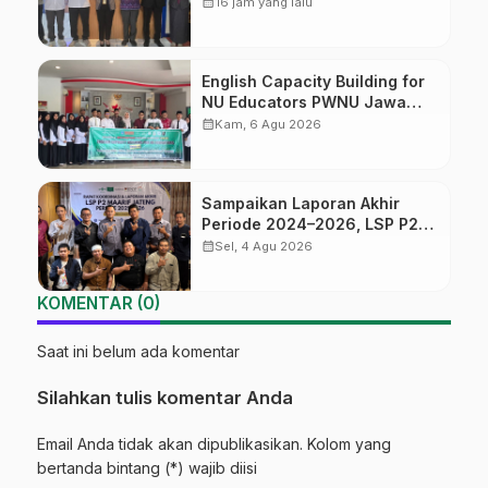
Sertifikasi bagi Lulusan SMK
calendar_month
16 jam yang lalu
English Capacity Building for
NU Educators PWNU Jawa
Tengah Batch#4; Membuka
calendar_month
Kam, 6 Agu 2026
Jalan Menuju Masa Depan
Sampaikan Laporan Akhir
Periode 2024–2026, LSP P2
Ma’arif NU Jateng Mantapkan
calendar_month
Sel, 4 Agu 2026
Sinergi Link and Match
KOMENTAR (0)
Saat ini belum ada komentar
Silahkan tulis komentar Anda
Email Anda tidak akan dipublikasikan. Kolom yang
bertanda bintang (*) wajib diisi