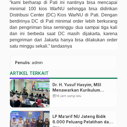
“kami berharap di Pati ini nantinya bisa mencapai
minimal 100 kios WarNU sehingga bisa didirikan
Distribusi Center (DC) Kios WarNU di Pati. Dengan
berdirinya DC di Pati minimal order lebih berkurang
dan pengiriman bisa seminggu dua sampai tiga kali
dan ini berbeda saat DC masih dijakarta, karena
pengiriman dari Jakarta hanya bisa dilakukan order
satu minggu sekali.” tandasnya
Penulis
: admin
ARTIKEL TERKAIT
Dr. H. Yusuf Hasyim, MSI
Menawarkan Kurikulum
Diversifikasi, Harapan Baru
calendar_month
16 jam yang lalu
dalam dunia pendidikan
LP Ma’arif NU Jateng Bidik
6.000 Peluang Pelatihan dan