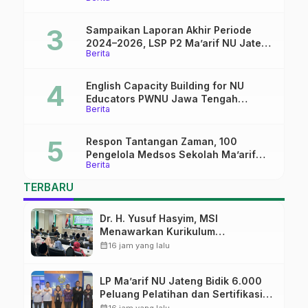
Lulusan SMK
Sampaikan Laporan Akhir Periode
2024–2026, LSP P2 Ma’arif NU Jateng
Berita
Mantapkan Sinergi Link and Match
English Capacity Building for NU
Educators PWNU Jawa Tengah
Berita
Batch#4; Membuka Jalan Menuju
Masa Depan
Respon Tantangan Zaman, 100
Pengelola Medsos Sekolah Ma’arif
Berita
Pekalongan Ikuti Pelatihan Literasi
Digital
TERBARU
Dr. H. Yusuf Hasyim, MSI
Menawarkan Kurikulum
Diversifikasi, Harapan Baru dalam
calendar_month
16 jam yang lalu
dunia pendidikan
LP Ma’arif NU Jateng Bidik 6.000
Peluang Pelatihan dan Sertifikasi
bagi Lulusan SMK
calendar_month
16 jam yang lalu