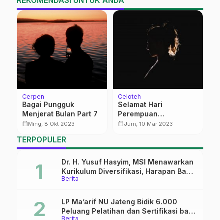
REKOMENDASI UNTUK ANDA
Cerpen
Celoteh
K
n
Bagai Pungguk
Selamat Hari
T
Menjerat Bulan Part 7
Perempuan
B
Internasional
calendar_month
calendar_month
calendar_month
Ming, 8 Okt 2023
Jum, 10 Mar 2023
TERPOPULER
Dr. H. Yusuf Hasyim, MSI Menawarkan
Kurikulum Diversifikasi, Harapan Baru
Berita
dalam dunia pendidikan
LP Ma’arif NU Jateng Bidik 6.000
Peluang Pelatihan dan Sertifikasi bagi
Berita