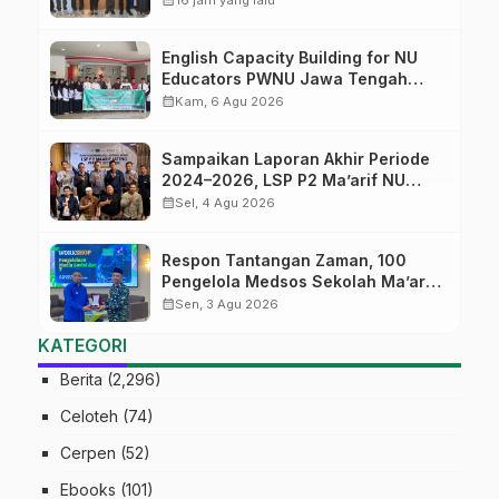
English Capacity Building for NU
Educators PWNU Jawa Tengah
Batch#4; Membuka Jalan Menuju
calendar_month
Kam, 6 Agu 2026
Masa Depan
Sampaikan Laporan Akhir Periode
2024–2026, LSP P2 Ma’arif NU
Jateng Mantapkan Sinergi Link and
calendar_month
Sel, 4 Agu 2026
Match
Respon Tantangan Zaman, 100
Pengelola Medsos Sekolah Ma’arif
Pekalongan Ikuti Pelatihan Literasi
calendar_month
Sen, 3 Agu 2026
Digital
KATEGORI
Berita
(2,296)
Celoteh
(74)
Cerpen
(52)
Ebooks
(101)