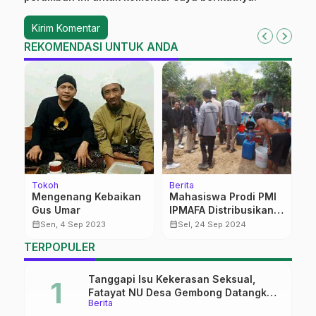
REKOMENDASI UNTUK ANDA
Tokoh
Berita
K
ff
Mengenang Kebaikan
Mahasiswa Prodi PMI
S
if
Gus Umar
IPMAFA Distribusikan
Di
u,
Air Bersih di Desa
calendar_month
calendar_month
calendar_month
Sen, 4 Sep 2023
Sel, 24 Sep 2024
Trikoyo
TERPOPULER
Tanggapi Isu Kekerasan Seksual,
Fatayat NU Desa Gembong Datangkan
Berita
Aktifis HAM