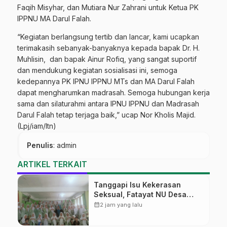
Faqih Misyhar, dan Mutiara Nur Zahrani untuk Ketua PK
IPPNU MA Darul Falah.
“Kegiatan berlangsung tertib dan lancar, kami ucapkan
terimakasih sebanyak-banyaknya kepada bapak Dr. H.
Muhlisin, dan bapak Ainur Rofiq, yang sangat suportif
dan mendukung kegiatan sosialisasi ini, semoga
kedepannya PK IPNU IPPNU MTs dan MA Darul Falah
dapat mengharumkan madrasah. Semoga hubungan kerja
sama dan silaturahmi antara IPNU IPPNU dan Madrasah
Darul Falah tetap terjaga baik,” ucap Nor Kholis Majid.
(Lpj/iam/ltn)
Penulis
: admin
ARTIKEL TERKAIT
Tanggapi Isu Kekerasan
Seksual, Fatayat NU Desa
Gembong Datangkan Aktifis
calendar_month
2 jam yang lalu
HAM