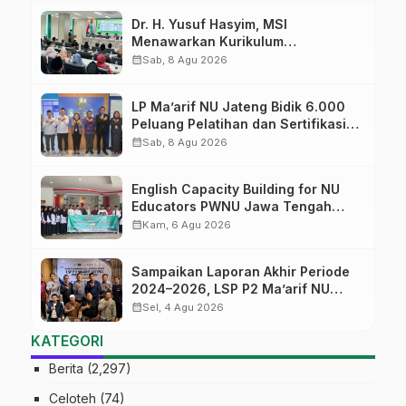
Dr. H. Yusuf Hasyim, MSI
Menawarkan Kurikulum
Diversifikasi, Harapan Baru dalam
calendar_month
Sab, 8 Agu 2026
dunia pendidikan
LP Ma’arif NU Jateng Bidik 6.000
Peluang Pelatihan dan Sertifikasi
bagi Lulusan SMK
calendar_month
Sab, 8 Agu 2026
English Capacity Building for NU
Educators PWNU Jawa Tengah
Batch#4; Membuka Jalan Menuju
calendar_month
Kam, 6 Agu 2026
Masa Depan
Sampaikan Laporan Akhir Periode
2024–2026, LSP P2 Ma’arif NU
Jateng Mantapkan Sinergi Link and
calendar_month
Sel, 4 Agu 2026
Match
KATEGORI
Berita
(2,297)
Celoteh
(74)