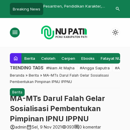
urungan untuk Ikut
Pesantren, Pendidikan Karakter,
Perempuan, 
search
Breaking News
ona
dan Kekerasan Seksual
Menstruasi
menu
light_mode
home
Berita
Celoteh
Cerpen
Ebooks
Fatayat NU
F
TRENDING TAGS
#Niam At Majha
#Angga Saputra
#Admin
Beranda
»
Berita
»
MA-MTs Darul Falah Gelar Sosialisasi
Pembentukan Pimpinan IPNU IPPNU
Berita
MA-MTs Darul Falah Gelar
Sosialisasi Pembentukan
Pimpinan IPNU IPPNU
account_circle
calendar_month
visibility
comment
admin
Sel, 9 Nov 2021
393
0 komentar