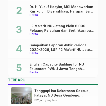
Dr. H. Yusuf Hasyim, MSI Menawarkan
Kurikulum Diversifikasi, Harapan Baru
Berita
dalam dunia pendidikan
LP Ma’arif NU Jateng Bidik 6.000
Peluang Pelatihan dan Sertifikasi bagi
Berita
Lulusan SMK
Sampaikan Laporan Akhir Periode
2024–2026, LSP P2 Ma’arif NU Jateng
Berita
Mantapkan Sinergi Link and Match
English Capacity Building for NU
Educators PWNU Jawa Tengah
Berita
Batch#4; Membuka Jalan Menuju
Masa Depan
TERBARU
Tanggapi Isu Kekerasan Seksual,
Fatayat NU Desa Gembong
Datangkan Aktifis HAM
calendar_month
2 jam yang lalu