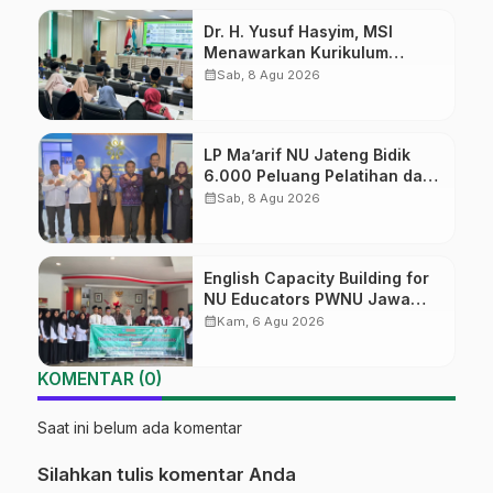
Dr. H. Yusuf Hasyim, MSI
Menawarkan Kurikulum
Diversifikasi, Harapan Baru
calendar_month
Sab, 8 Agu 2026
dalam dunia pendidikan
LP Ma’arif NU Jateng Bidik
6.000 Peluang Pelatihan dan
Sertifikasi bagi Lulusan SMK
calendar_month
Sab, 8 Agu 2026
English Capacity Building for
NU Educators PWNU Jawa
Tengah Batch#4; Membuka
calendar_month
Kam, 6 Agu 2026
Jalan Menuju Masa Depan
KOMENTAR (0)
Saat ini belum ada komentar
Silahkan tulis komentar Anda