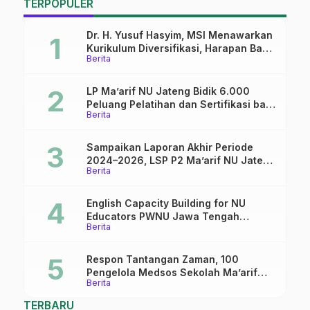
TERPOPULER
Dr. H. Yusuf Hasyim, MSI Menawarkan
Kurikulum Diversifikasi, Harapan Baru
Berita
dalam dunia pendidikan
LP Ma’arif NU Jateng Bidik 6.000
Peluang Pelatihan dan Sertifikasi bagi
Berita
Lulusan SMK
Sampaikan Laporan Akhir Periode
2024–2026, LSP P2 Ma’arif NU Jateng
Berita
Mantapkan Sinergi Link and Match
English Capacity Building for NU
Educators PWNU Jawa Tengah
Berita
Batch#4; Membuka Jalan Menuju
Masa Depan
Respon Tantangan Zaman, 100
Pengelola Medsos Sekolah Ma’arif
Berita
Pekalongan Ikuti Pelatihan Literasi
Digital
TERBARU