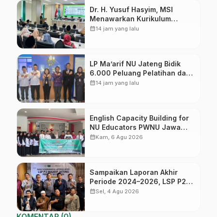
Dr. H. Yusuf Hasyim, MSI
Menawarkan Kurikulum
Diversifikasi, Harapan Baru
calendar_month
14 jam yang lalu
dalam dunia pendidikan
LP Ma’arif NU Jateng Bidik
6.000 Peluang Pelatihan dan
Sertifikasi bagi Lulusan SMK
calendar_month
14 jam yang lalu
English Capacity Building for
NU Educators PWNU Jawa
Tengah Batch#4; Membuka
calendar_month
Kam, 6 Agu 2026
Jalan Menuju Masa Depan
Sampaikan Laporan Akhir
Periode 2024–2026, LSP P2
Ma’arif NU Jateng Mantapkan
calendar_month
Sel, 4 Agu 2026
Sinergi Link and Match
KOMENTAR (0)