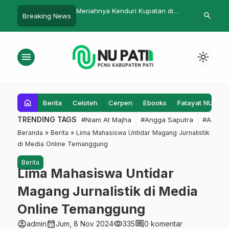
ya Kenduri Kupatan di
Gandeng Ranting IPNU Gelang,
SMK Cordo
search
Breaking News
kar Gembong
Tim KKN IPMAFA Selenggarakan
Business C
Pelatihan Bilal
menu
light_mode
home
Berita
Celoteh
Cerpen
Ebooks
Fatayat NU
F
TRENDING TAGS
#Niam At Majha
#Angga Saputra
#Admin
Beranda
»
Berita
»
Lima Mahasiswa Untidar Magang Jurnalistik
di Media Online Temanggung
Berita
Lima Mahasiswa Untidar
Magang Jurnalistik di Media
Online Temanggung
account_circle
calendar_month
visibility
comment
admin
Jum, 8 Nov 2024
335
0 komentar