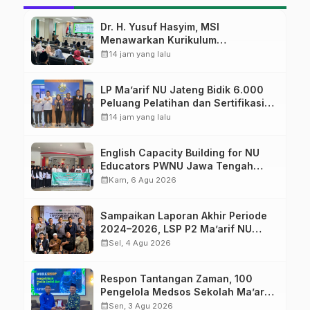
Dr. H. Yusuf Hasyim, MSI
Menawarkan Kurikulum
Diversifikasi, Harapan Baru dalam
calendar_month
14 jam yang lalu
dunia pendidikan
LP Ma’arif NU Jateng Bidik 6.000
Peluang Pelatihan dan Sertifikasi
bagi Lulusan SMK
calendar_month
14 jam yang lalu
English Capacity Building for NU
Educators PWNU Jawa Tengah
Batch#4; Membuka Jalan Menuju
calendar_month
Kam, 6 Agu 2026
Masa Depan
Sampaikan Laporan Akhir Periode
2024–2026, LSP P2 Ma’arif NU
Jateng Mantapkan Sinergi Link and
calendar_month
Sel, 4 Agu 2026
Match
Respon Tantangan Zaman, 100
Pengelola Medsos Sekolah Ma’arif
Pekalongan Ikuti Pelatihan Literasi
calendar_month
Sen, 3 Agu 2026