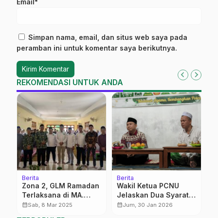
Email*
Simpan nama, email, dan situs web saya pada
peramban ini untuk komentar saya berikutnya.
REKOMENDASI UNTUK ANDA
Berita
Berita
Be
Zona 2, GLM Ramadan
Wakil Ketua PCNU
B
Terlaksana di MA.
Jelaskan Dua Syarat
P
Roudlotusysyubban
Mutlak Suksenya
U
calendar_month
calendar_month
calendar_month
Sab, 8 Mar 2025
Jum, 30 Jan 2026
Tawangrejo Pati
Program NU
P