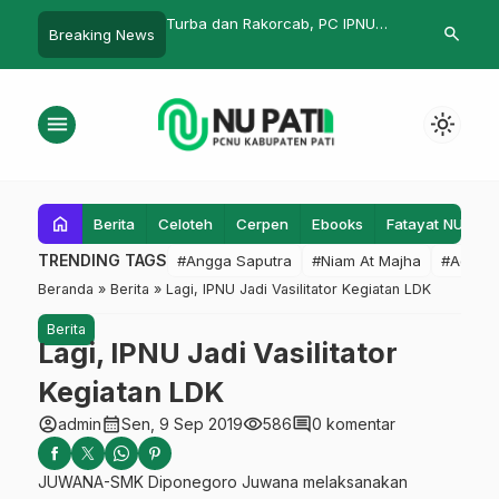
`arif dan Ustadz Ikuti
Turba dan Rakorcab, PC IPNU
Mendung, Hila
search
Breaking News
nglish Capacity
IPPNU Pati Sampaikan Hasil
Langit Pati
or Educators di Pare
Rakercab 2
menu
light_mode
home
Berita
Celoteh
Cerpen
Ebooks
Fatayat NU
F
TRENDING TAGS
#Angga Saputra
#Niam At Majha
#Admin
Beranda
»
Berita
»
Lagi, IPNU Jadi Vasilitator Kegiatan LDK
Berita
Lagi, IPNU Jadi Vasilitator
Kegiatan LDK
account_circle
calendar_month
visibility
comment
admin
Sen, 9 Sep 2019
586
0 komentar
JUWANA-SMK Diponegoro Juwana melaksanakan