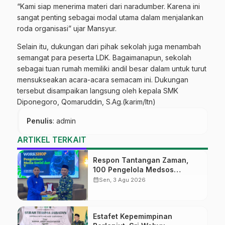
“Kami siap menerima materi dari naradumber. Karena ini
sangat penting sebagai modal utama dalam menjalankan
roda organisasi” ujar Mansyur.
Selain itu, dukungan dari pihak sekolah juga menambah
semangat para peserta LDK. Bagaimanapun, sekolah
sebagai tuan rumah memiliki andil besar dalam untuk turut
mensukseakan acara-acara semacam ini. Dukungan
tersebut disampaikan langsung oleh kepala SMK
Diponegoro, Qomaruddin, S.Ag.(karim/ltn)
Penulis
: admin
ARTIKEL TERKAIT
Respon Tantangan Zaman,
100 Pengelola Medsos
Sekolah Ma’arif Pekalongan
calendar_month
Sen, 3 Agu 2026
Ikuti Pelatihan Literasi Digital
Estafet Kepemimpinan