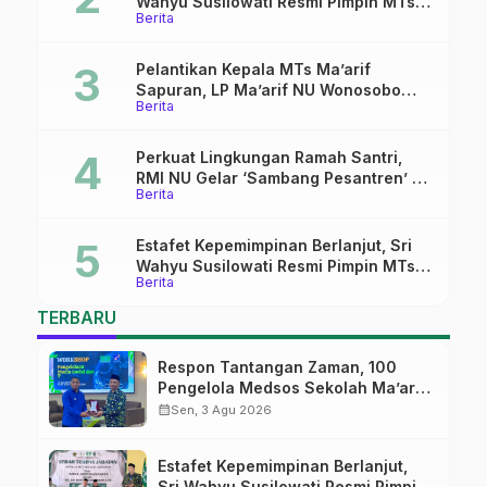
Wahyu Susilowati Resmi Pimpin MTs
Berita
Ma’arif Sapuran
Pelantikan Kepala MTs Ma’arif
Sapuran, LP Ma’arif NU Wonosobo
Berita
Tekankan Lima Amanah
Kepemimpinan Nahdliyah
Perkuat Lingkungan Ramah Santri,
RMI NU Gelar ‘Sambang Pesantren’ di
Berita
Pati
Estafet Kepemimpinan Berlanjut, Sri
Wahyu Susilowati Resmi Pimpin MTs
Berita
Ma’arif Sapuran
TERBARU
Respon Tantangan Zaman, 100
Pengelola Medsos Sekolah Ma’arif
Pekalongan Ikuti Pelatihan Literasi
calendar_month
Sen, 3 Agu 2026
Digital
Estafet Kepemimpinan Berlanjut,
Sri Wahyu Susilowati Resmi Pimpin