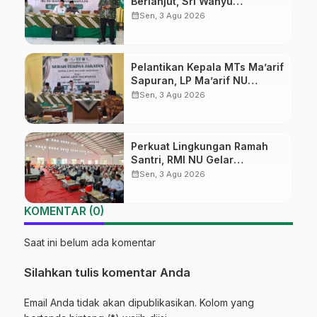
Berlanjut, Sri Wahyu
Susilowati Resmi Pimpin MTs
calendar_month
Sen, 3 Agu 2026
Ma’arif Sapuran
Pelantikan Kepala MTs Ma’arif
Sapuran, LP Ma’arif NU
Wonosobo Tekankan Lima
calendar_month
Sen, 3 Agu 2026
Amanah Kepemimpinan
Nahdliyah
Perkuat Lingkungan Ramah
Santri, RMI NU Gelar
‘Sambang Pesantren’ di Pati
calendar_month
Sen, 3 Agu 2026
KOMENTAR (0)
Saat ini belum ada komentar
Silahkan tulis komentar Anda
Email Anda tidak akan dipublikasikan. Kolom yang