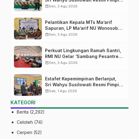
MTs Ma’arif Sapuran
calendar_month
Sen, 3 Agu 2026
Pelantikan Kepala MTs Ma’arif
Sapuran, LP Ma’arif NU Wonosobo
Tekankan Lima Amanah
calendar_month
Sen, 3 Agu 2026
Kepemimpinan Nahdliyah
Perkuat Lingkungan Ramah Santri,
RMI NU Gelar ‘Sambang Pesantren’
di Pati
calendar_month
Sen, 3 Agu 2026
Estafet Kepemimpinan Berlanjut,
Sri Wahyu Susilowati Resmi Pimpin
MTs Ma’arif Sapuran
calendar_month
Sab, 1 Agu 2026
KATEGORI
Berita
(2,292)
Celoteh
(74)
Cerpen
(52)