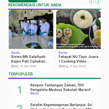
REKOMENDASI UNTUK ANDA
Berita
Berita
Be
Siswa MA Salafiyah
Fatayat NU Tayu Juara
B
Kajen Pati Ciptakan
1 Cooking Video
M
Cat Pelapis Anti-
Competition Tingkat
P
calendar_month
calendar_month
calendar_month
Sel, 14 Okt 2025
Ming, 11 Des 2022
Korosi dari Limbah
Jateng
B
TERPOPULER
Lokal
Respon Tantangan Zaman, 100
Pengelola Medsos Sekolah Ma’arif
Berita
Pekalongan Ikuti Pelatihan Literasi
Digital
Estafet Kepemimpinan Berlanjut, Sri