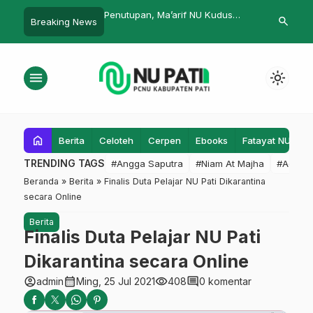
, Ma’arif NU Kudus
Suluk Maleman Kali ini Menyoal
Siap Suksesk
search
Breaking News
m Porsema XIII 2025
Punjernya Peradaban
menu
light_mode
home
Berita
Celoteh
Cerpen
Ebooks
Fatayat NU
F
TRENDING TAGS
#Angga Saputra
#Niam At Majha
#Admin
Beranda
»
Berita
»
Finalis Duta Pelajar NU Pati Dikarantina
secara Online
Berita
Finalis Duta Pelajar NU Pati
Dikarantina secara Online
account_circle
calendar_month
visibility
comment
admin
Ming, 25 Jul 2021
408
0 komentar