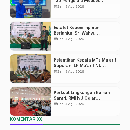
100 Pengelola Medsos
Sekolah Ma’arif Pekalongan
calendar_month
Sen, 3 Agu 2026
Ikuti Pelatihan Literasi Digital
Estafet Kepemimpinan
Berlanjut, Sri Wahyu
Susilowati Resmi Pimpin MTs
calendar_month
Sen, 3 Agu 2026
Ma’arif Sapuran
Pelantikan Kepala MTs Ma’arif
Sapuran, LP Ma’arif NU
Wonosobo Tekankan Lima
calendar_month
Sen, 3 Agu 2026
Amanah Kepemimpinan
Nahdliyah
Perkuat Lingkungan Ramah
Santri, RMI NU Gelar
‘Sambang Pesantren’ di Pati
calendar_month
Sen, 3 Agu 2026
KOMENTAR (0)