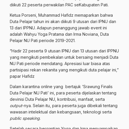
diikuti 22 peserta perwakilan PAC seKabupaten Pati.
Ketua Porseni, Muhammad Hafidz memaparkan bahwa
Duta Pelajar tahun ini akan diikuti 9 utusan dari IPNU dan
13 dari IPPNU. Adapun penanggung jawab event ini
adalah Wahyu Yoga Pratama dan Irma Noviana, Duta
Pelajar NU Pati periode 2019-2021.
“Hadir 22 peserta 9 utusan IPNU dan 13 utusan dari IPPNU
yang mengikuti pembekalan untuk bersaing menjadi Duta
NU Pati periode mendatang. Apresiasi luar biasa atas
partisipasi rekan rekanita yang mengikuti duta pelajar ini,”
papar Hafidz
Dalam karantina online yang bertajuk ‘Srawung Finalis
Duta Pelajar NU Pati’ ini, para peserta dijelaskan tentang
devinisi Duta Pelajar NU, kontribusi, manfaat, serta
output
-nya. Selain itu, para peserta juga dibekali tentang
wawasan intelektual dan kebangsaan, teknologi serta
public
speaking
.
Setelah secara bergantian Yoga dan Irma menyampaikan