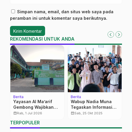
Simpan nama, email, dan situs web saya pada
peramban ini untuk komentar saya berikutnya.
REKOMENDASI UNTUK ANDA
Berita
Berita
Fi
Yayasan Al Ma’arif
Wabup Nadia Muna
B
Gembong Wajibkan
Tegaskan Informasi
calendar_month
Semua Pendidik Lulus
Konten Kreatif Belum
calendar_month
calendar_month
Rab, 1 Jul 2026
Sab, 25 Okt 2025
PD-PKPNU
Tentu Benar dan Valid
TERPOPULER