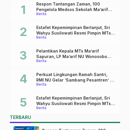
Respon Tantangan Zaman, 100
Pengelola Medsos Sekolah Ma’arif
Berita
Pekalongan Ikuti Pelatihan Literasi
Digital
Estafet Kepemimpinan Berlanjut, Sri
Wahyu Susilowati Resmi Pimpin MTs
Berita
Ma’arif Sapuran
Pelantikan Kepala MTs Ma’arif
Sapuran, LP Ma’arif NU Wonosobo
Berita
Tekankan Lima Amanah
Kepemimpinan Nahdliyah
Perkuat Lingkungan Ramah Santri,
RMI NU Gelar ‘Sambang Pesantren’ di
Berita
Pati
Estafet Kepemimpinan Berlanjut, Sri
Wahyu Susilowati Resmi Pimpin MTs
Berita
Ma’arif Sapuran
TERBARU