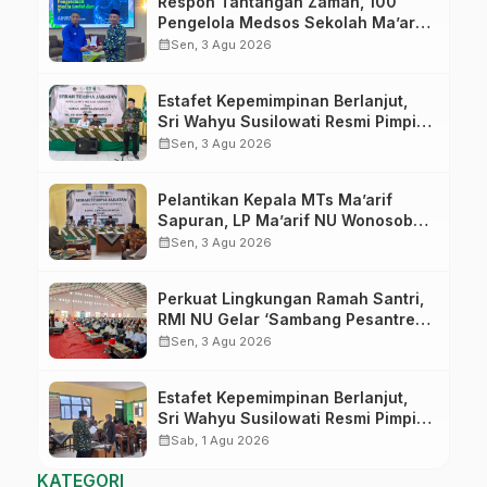
Respon Tantangan Zaman, 100
Pengelola Medsos Sekolah Ma’arif
Pekalongan Ikuti Pelatihan Literasi
calendar_month
Sen, 3 Agu 2026
Digital
Estafet Kepemimpinan Berlanjut,
Sri Wahyu Susilowati Resmi Pimpin
MTs Ma’arif Sapuran
calendar_month
Sen, 3 Agu 2026
Pelantikan Kepala MTs Ma’arif
Sapuran, LP Ma’arif NU Wonosobo
Tekankan Lima Amanah
calendar_month
Sen, 3 Agu 2026
Kepemimpinan Nahdliyah
Perkuat Lingkungan Ramah Santri,
RMI NU Gelar ‘Sambang Pesantren’
di Pati
calendar_month
Sen, 3 Agu 2026
Estafet Kepemimpinan Berlanjut,
Sri Wahyu Susilowati Resmi Pimpin
MTs Ma’arif Sapuran
calendar_month
Sab, 1 Agu 2026
KATEGORI