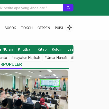
PNU Kayen Gelar Sosialisasi, Komisariat Pencetak Pelajar Hebat
search
light_mode
SOSOK
TOKOH
CERPEN
PUISI
e NU an
Khutbah
Kitab
Kolom
Laziz NU
Lifestyle
anto
#Inayatun Najikah
#Umar Hanafi
#M Iqbal Dawami
#An
ERPOPULER