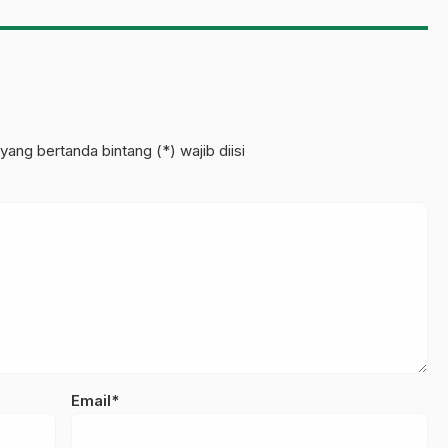
Sinergi Link and Match
an
yang bertanda bintang (*) wajib diisi
Email*