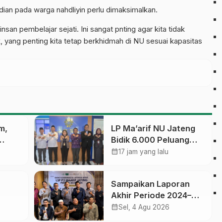
dian pada warga nahdliyin perlu dimaksimalkan.
san pembelajar sejati. Ini sangat pnting agar kita tidak
, yang penting kita tetap berkhidmah di NU sesuai kapasitas
m,
LP Ma’arif NU Jateng
Bidik 6.000 Peluang
ikasi,
Pelatihan dan
calendar_month
17 jam yang lalu
am
Sertifikasi bagi Lulusan
SMK
Sampaikan Laporan
Akhir Periode 2024–
 Jawa
2026, LSP P2 Ma’arif
calendar_month
Sel, 4 Agu 2026
NU Jateng Mantapkan