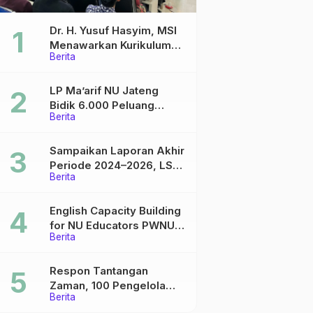
Dr. H. Yusuf Hasyim, MSI
Menawarkan Kurikulum
Berita
Diversifikasi, Harapan
Baru dalam dunia
pendidikan
LP Ma’arif NU Jateng
Bidik 6.000 Peluang
Berita
Pelatihan dan Sertifikasi
bagi Lulusan SMK
Sampaikan Laporan Akhir
Periode 2024–2026, LSP
Berita
P2 Ma’arif NU Jateng
Mantapkan Sinergi Link
and Match
English Capacity Building
for NU Educators PWNU
Berita
Jawa Tengah Batch#4;
Membuka Jalan Menuju
Masa Depan
Respon Tantangan
Zaman, 100 Pengelola
Berita
Medsos Sekolah Ma’arif