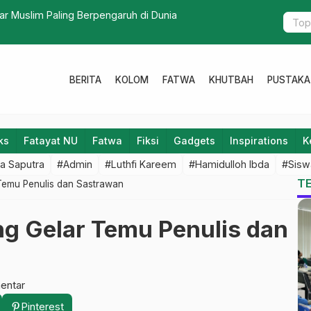
r Muslim Paling Berpengaruh di Dunia
PAC IPNU IP
BERITA
KOLOM
FATWA
KHUTBAH
PUSTAKA
ks
Fatayat NU
Fatwa
Fiksi
Gadgets
Inspirations
K
a Saputra
#Admin
#Luthfi Kareem
#Hamidulloh Ibda
#Sisw
T
Temu Penulis dan Sastrawan
ng Gelar Temu Penulis dan
entar
Pinterest