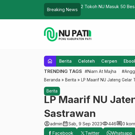
onosobo
2 Tokoh NU Masuk 50 Besa
Breaking News
home
Berita
Celoteh
Cerpen
Eboo
TRENDING TAGS
#Niam At Majha
#Angg
Beranda
»
Berita
»
LP Maarif NU Jateng Gelar 
Berita
LP Maarif NU Jate
Sastrawan
account_circle
calendar_month
visibility
comment
admin
Sab, 9 Sep 2023
446
0 kom
Facebook
Twitter
Whatsapp