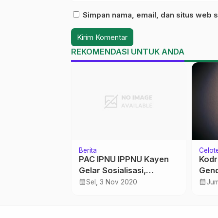
Simpan nama, email, dan situs web s
REKOMENDASI UNTUK ANDA
Berita
Celot
jahidin Bageng
PAC IPNU IPPNU Kayen
Kodr
a Umum Loksis
Gelar Sosialisasi,
Gen
atan Gembong
Komisariat Pencetak
calendar_month
calendar_month
ov 2023
Sel, 3 Nov 2020
Jum
Pelajar Hebat