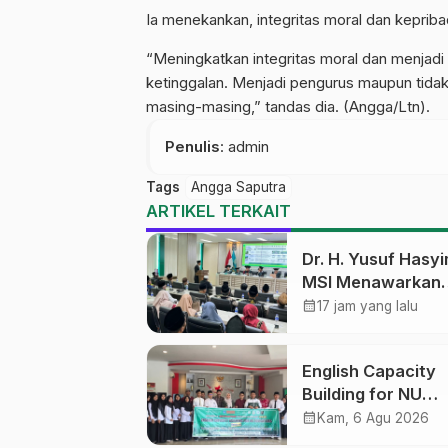
Ia menekankan, integritas moral dan kepriba
“Meningkatkan integritas moral dan menjadi in
ketinggalan. Menjadi pengurus maupun tidak
masing-masing,” tandas dia. (Angga/Ltn).
Penulis
: admin
Tags
Angga Saputra
ARTIKEL TERKAIT
Dr. H. Yusuf Hasyi
MSI Menawarkan
Kurikulum Diversif
calendar_month
17 jam yang lalu
Harapan Baru dal
dunia pendidikan
English Capacity
Building for NU
Educators PWNU
calendar_month
Kam, 6 Agu 2026
Tengah Batch#4;