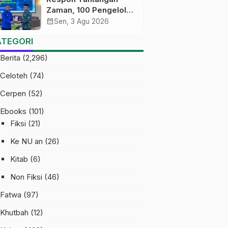
Zaman, 100 Pengelola
Medsos Sekolah
calendar_month
Sen, 3 Agu 2026
Ma’arif Pekalongan
ATEGORI
Ikuti Pelatihan Literasi
Digital
Berita
(2,296)
Celoteh
(74)
Cerpen
(52)
Ebooks
(101)
Fiksi
(21)
Ke NU an
(26)
Kitab
(6)
Non Fiksi
(46)
Fatwa
(97)
Khutbah
(12)