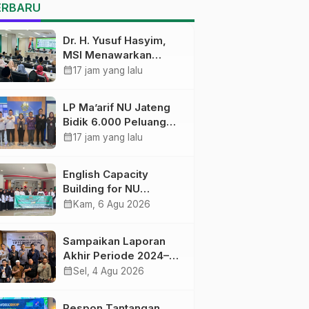
Pekalongan Ikuti
ERBARU
Pelatihan Literasi Digital
Dr. H. Yusuf Hasyim,
MSI Menawarkan
Kurikulum
calendar_month
17 jam yang lalu
Diversifikasi, Harapan
Baru dalam dunia
LP Ma’arif NU Jateng
pendidikan
Bidik 6.000 Peluang
Pelatihan dan
calendar_month
17 jam yang lalu
Sertifikasi bagi Lulusan
SMK
English Capacity
Building for NU
Educators PWNU Jawa
calendar_month
Kam, 6 Agu 2026
Tengah Batch#4;
Membuka Jalan
Sampaikan Laporan
Menuju Masa Depan
Akhir Periode 2024–
2026, LSP P2 Ma’arif
calendar_month
Sel, 4 Agu 2026
NU Jateng Mantapkan
Sinergi Link and Match
Respon Tantangan