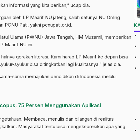
n informasi yang kita berikan,” ucap dia.
gaan oleh LP Maarif NU jateng, salah satunya NU Onling
ri PCNU Pati, yakni pcnupati.or.id.
K
hdlatul Ulama (PWNU) Jawa Tengah, HM Muzamil, memberikan
LP Maarif NU ini.
 halnya gerakan literasi. Kami harap LP Maarif ke depan bisa
kur-syukur bisa ditingkatkan lagi kualitasnya,” jelas dia.
rsama-sama memajukan pendidikan di Indonesia melalui
 Scopus, 75 Persen Menggunakan Aplikasi
getahuan. Membaca, menulis dan bilangan di realitas
ingkatkan. Masyarakat tentu bisa mengekspresikan apa yang