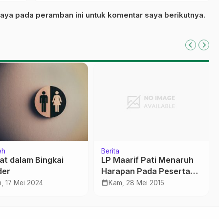
aya pada peramban ini untuk komentar saya berikutnya.
eh
Berita
at dalam Bingkai
LP Maarif Pati Menaruh
der
Harapan Pada Peserta
Porsema di Kebumen
calendar_month
, 17 Mei 2024
Kam, 28 Mei 2015