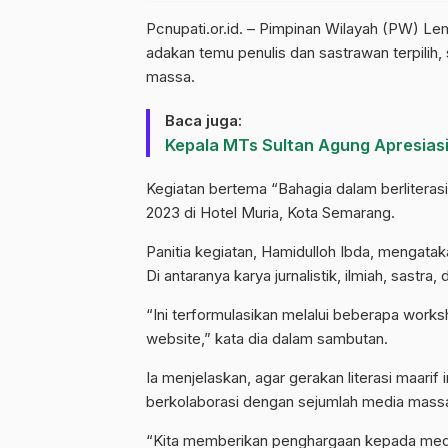
Pcnupati.or.id. – Pimpinan Wilayah (PW) L
adakan temu penulis dan sastrawan terpili
massa.
Baca juga:
Kepala MTs Sultan Agung Apresiasi
Kegiatan bertema “Bahagia dalam berliterasi
2023 di Hotel Muria, Kota Semarang.
Panitia kegiatan, Hamidulloh Ibda, mengatak
Di antaranya karya jurnalistik, ilmiah, sastra, 
“Ini terformulasikan melalui beberapa work
website,” kata dia dalam sambutan.
Ia menjelaskan, agar gerakan literasi maar
berkolaborasi dengan sejumlah media mas
“Kita memberikan penghargaan kepada media