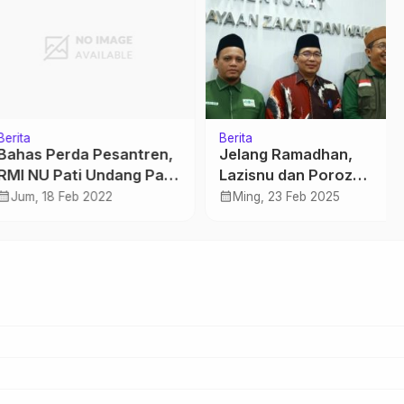
Berita
s Perda Pesantren,
Jelang Ramadhan,
NU Pati Undang Para
Lazisnu dan Poroz
urus Ponpes
Gelontorkan 4,5 M untuk
calendar_month
, 18 Feb 2022
Ming, 23 Feb 2025
Warga Palestina