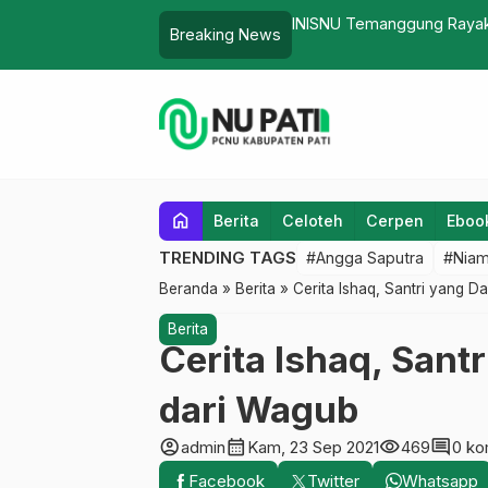
INISNU Temanggung Rayak
Breaking News
Berdampak dan Go Interna
home
Berita
Celoteh
Cerpen
Eboo
TRENDING TAGS
#Angga Saputra
#Niam
Beranda
»
Berita
»
Cerita Ishaq, Santri yang D
Berita
Cerita Ishaq, Sant
dari Wagub
account_circle
calendar_month
visibility
comment
admin
Kam, 23 Sep 2021
469
0 ko
Facebook
Twitter
Whatsapp