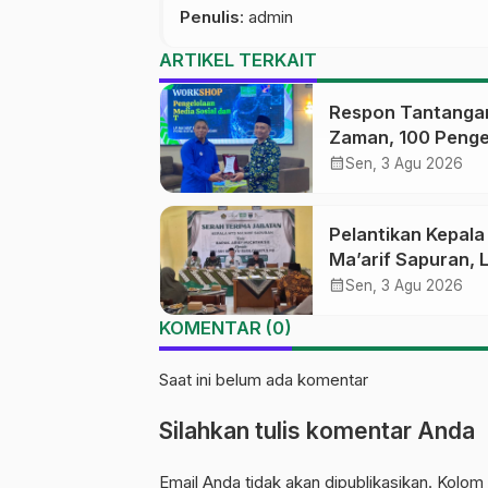
Penulis
: admin
ARTIKEL TERKAIT
Respon Tantanga
Zaman, 100 Penge
Medsos Sekolah
calendar_month
Sen, 3 Agu 2026
Ma’arif Pekalong
Ikuti Pelatihan Lit
Pelantikan Kepal
Digital
Ma’arif Sapuran, 
Ma’arif NU Wono
calendar_month
Sen, 3 Agu 2026
Tekankan Lima
KOMENTAR (0)
Amanah Kepemim
Nahdliyah
Saat ini belum ada komentar
Silahkan tulis komentar Anda
Email Anda tidak akan dipublikasikan. Kolom 