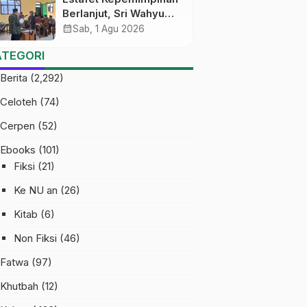
Berlanjut, Sri Wahyu
Susilowati Resmi
calendar_month
Sab, 1 Agu 2026
Pimpin MTs Ma’arif
ATEGORI
Sapuran
Berita
(2,292)
Celoteh
(74)
Cerpen
(52)
Ebooks
(101)
Fiksi
(21)
Ke NU an
(26)
Kitab
(6)
Non Fiksi
(46)
Fatwa
(97)
Khutbah
(12)