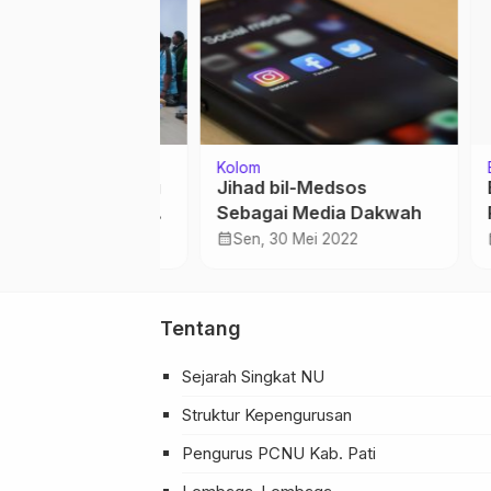
Kolom
Berita
Safety Driving
Jihad bil-Medsos
Baha
 dan Ambulans
Sebagai Media Dakwah
RMI 
Peng
calendar_month
calendar_month
t 2024
Sen, 30 Mei 2022
Jum
Tentang
Sejarah Singkat NU
Struktur Kepengurusan
Pengurus PCNU Kab. Pati