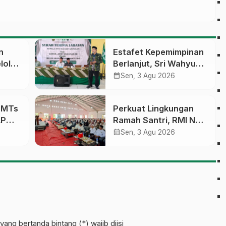
n
Estafet Kepemimpinan
lola
Berlanjut, Sri Wahyu
Susilowati Resmi
calendar_month
Sen, 3 Agu 2026
an
Pimpin MTs Ma’arif
erasi
Sapuran
a MTs
Perkuat Lingkungan
LP
Ramah Santri, RMI NU
sobo
Gelar ‘Sambang
calendar_month
Sen, 3 Agu 2026
Pesantren’ di Pati
pinan
yang bertanda bintang (*) wajib diisi