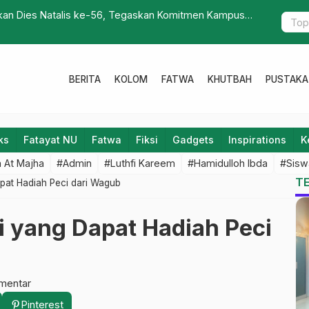
an Dies Natalis ke-56, Tegaskan Komitmen Kampus
Mr. Bunglon
sional
BERITA
KOLOM
FATWA
KHUTBAH
PUSTAKA
ks
Fatayat NU
Fatwa
Fiksi
Gadgets
Inspirations
K
 At Majha
#Admin
#Luthfi Kareem
#Hamidulloh Ibda
#Sisw
T
apat Hadiah Peci dari Wagub
ri yang Dapat Hadiah Peci
mentar
Pinterest