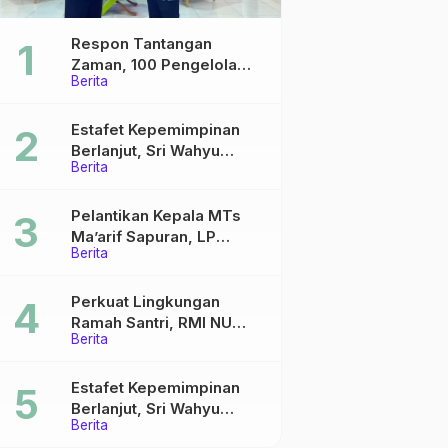
Respon Tantangan
Zaman, 100 Pengelola
Berita
Medsos Sekolah Ma’arif
Pekalongan Ikuti
Pelatihan Literasi Digital
Estafet Kepemimpinan
Berlanjut, Sri Wahyu
Berita
Susilowati Resmi Pimpin
MTs Ma’arif Sapuran
Pelantikan Kepala MTs
Ma’arif Sapuran, LP
Berita
Ma’arif NU Wonosobo
Tekankan Lima Amanah
Kepemimpinan Nahdliyah
Perkuat Lingkungan
Ramah Santri, RMI NU
Berita
Gelar ‘Sambang
Pesantren’ di Pati
Estafet Kepemimpinan
Berlanjut, Sri Wahyu
Berita
Susilowati Resmi Pimpin