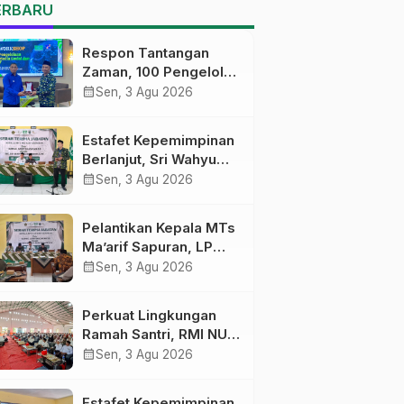
MTs Ma’arif Sapuran
ERBARU
Respon Tantangan
Zaman, 100 Pengelola
Medsos Sekolah
calendar_month
Sen, 3 Agu 2026
Ma’arif Pekalongan
Ikuti Pelatihan Literasi
Estafet Kepemimpinan
Digital
Berlanjut, Sri Wahyu
Susilowati Resmi
calendar_month
Sen, 3 Agu 2026
Pimpin MTs Ma’arif
Sapuran
Pelantikan Kepala MTs
Ma’arif Sapuran, LP
Ma’arif NU Wonosobo
calendar_month
Sen, 3 Agu 2026
Tekankan Lima
Amanah
Perkuat Lingkungan
Kepemimpinan
Ramah Santri, RMI NU
Nahdliyah
Gelar ‘Sambang
calendar_month
Sen, 3 Agu 2026
Pesantren’ di Pati
Estafet Kepemimpinan