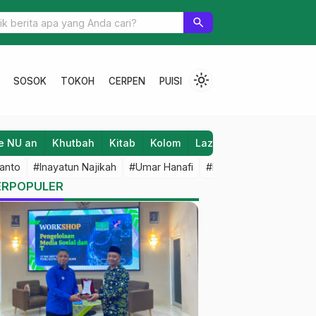
search
light_mode
SOSOK
TOKOH
CERPEN
PUISI
e NU an
Khutbah
Kitab
Kolom
Laziz NU
Lifestyle
anto
#Inayatun Najikah
#Umar Hanafi
#M Iqbal Dawami
#An
ERPOPULER