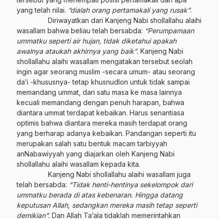
yang telah nilai.
“dialah orang pertamakali yang rusak”
.
Diriwayatkan dari Kanjeng Nabi shollallahu alaihi
wasallam bahwa beliau telah bersabda:
“Perumpamaan
ummatku seperti air hujan, tidak diketahui apakah
awalnya ataukah akhirnya yang baik”.
Kanjeng Nabi
shollallahu alaihi wasallam mengatakan tersebut seolah
ingin agar seorang muslim -secara umum- atau seorang
da’i -khususnya- tetap khusnudlon untuk tidak sampai
memandang ummat, dari satu masa ke masa lainnya
kecuali memandang dengan penuh harapan, bahwa
diantara ummat terdapat kebaikan. Harus senantiasa
optimis bahwa diantara mereka masih terdapat orang
yang berharap adanya kebaikan. Pandangan seperti itu
merupakan salah satu bentuk macam tarbiyyah
anNabawiyyah yang diajarkan oleh Kanjeng Nabi
shollallahu alaihi wasallam kepada kita.
Kanjeng Nabi shollallahu alaihi wasallam juga
telah bersabda:
“Tidak henti-hentinya sekelompok dari
ummatku berada di atas kebenaran. Hingga datang
keputusan Allah, sedangkan mereka masih tetap seperti
demikian”.
Dan Allah Ta’ala tidaklah memerintahkan