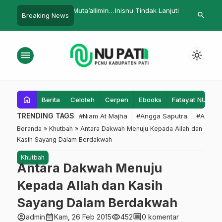
Mislakhul Muta’allimin
Inisnu Tindak Lanjuti Kerjasama
DKC CBP KPP
search
Breaking News
…
ntren Penggerak
Beasiswa dengan Disparpora
Satu Truk Ba
Magelang
Bencana
menu
light_mode
home
Berita
Celoteh
Cerpen
Ebooks
Fatayat NU
F
TRENDING TAGS
#Niam At Majha
#Angga Saputra
#Admin
Beranda
»
Khutbah
»
Antara Dakwah Menuju Kepada Allah dan
Kasih Sayang Dalam Berdakwah
Khutbah
Antara Dakwah Menuju
Kepada Allah dan Kasih
Sayang Dalam Berdakwah
account_circle
calendar_month
visibility
comment
admin
Kam, 26 Feb 2015
452
0 komentar