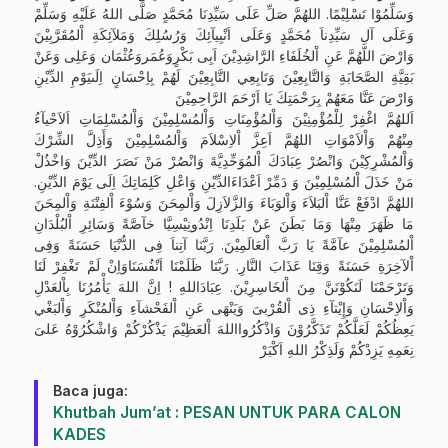
وَسَلِّمُوْا تَسْلِيْمًا. اللهُمَّ صَلِّ عَلَى سَيِّدِنَا مُحَمَّدٍ صَلَّى اللهُ عَلَيْهِ وَسَلِّمْ
وَعَلَى آلِ سَيِّدِناَ مُحَمَّدٍ وَعَلَى اَنْبِيآئِكَ وَرُسُلِكَ وَمَلآئِكَةِ اْلمُقَرَّبِيْنَ
وَارْضَ اللّهُمَّ عَنِ اْلخُلَفَاءِ الرَّاشِدِيْنَ اَبِى بَكْرٍوَعُمَروَعُثْمَان وَعَلِى وَعَنْ
بَقِيَّةِ الصَّحَابَةِ وَالتَّابِعِيْنَ وَتَابِعِي التَّابِعِيْنَ لَهُمْ بِاِحْسَانٍ اِلَىيَوْمِ الدِّيْنِ
وَارْضَ عَنَّا مَعَهُمْ بِرَحْمَتِكَ يَا اَرْحَمَ الرَّاحِمِيْنَ
اَللهُمَّ اغْفِرْ لِلْمُؤْمِنِيْنَ وَاْلمُؤْمِنَاتِ وَاْلمُسْلِمِيْنَ وَاْلمُسْلِمَاتِ اَلاَحْيآءُ
مِنْهُمْ وَاْلاَمْوَاتِ اللهُمَّ اَعِزَّ اْلاِسْلاَمَ وَاْلمُسْلِمِيْنَ وَأَذِلَّ الشِّرْكَ
وَاْلمُشْرِكِيْنَ وَانْصُرْ عِبَادَكَ اْلمُوَحِّدِيَّةَ وَانْصُرْ مَنْ نَصَرَ الدِّيْنَ وَاخْذُلْ
مَنْ خَذَلَ اْلمُسْلِمِيْنَ وَ دَمِّرْ اَعْدَاءَالدِّيْنِ وَاعْلِ كَلِمَاتِكَ اِلَى يَوْمَ الدِّيْنِ.
اللهُمَّ ادْفَعْ عَنَّا اْلبَلاَءَ وَاْلوَبَاءَ وَالزَّلاَزِلَ وَاْلمِحَنَ وَسُوْءَ اْلفِتْنَةِ وَاْلمِحَنَ
مَا ظَهَرَ مِنْهَا وَمَا بَطَنَ عَنْ بَلَدِنَا اِنْدُونِيْسِيَّا خآصَّةً وَسَائِرِ اْلبُلْدَانِ
اْلمُسْلِمِيْنَ عآمَّةً يَا رَبَّ اْلعَالَمِيْنَ. رَبَّنَا آتِناَ فِى الدُّنْيَا حَسَنَةً وَفِى
اْلآخِرَةِ حَسَنَةً وَقِنَا عَذَابَ النَّارِ. رَبَّنَا ظَلَمْنَا اَنْفُسَنَاوَاِنْ لَمْ تَغْفِرْ لَنَا
وَتَرْحَمْنَا لَنَكُوْنَنَّ مِنَ اْلخَاسِرِيْنَ. عِبَادَاللهِ ! اِنَّ اللهَ يَأْمُرُنَا بِاْلعَدْلِ
وَاْلاِحْسَانِ وَإِيْتآءِ ذِى اْلقُرْبىَ وَيَنْهَى عَنِ اْلفَحْشآءِ وَاْلمُنْكَرِ وَاْلبَغْي
يَعِظُكُمْ لَعَلَّكُمْ تَذَكَّرُوْنَ وَاذْكُرُوااللهَ اْلعَظِيْمَ يَذْكُرْكُمْ وَاشْكُرُوْهُ عَلىَ
نِعَمِهِ يَزِدْكُمْ وَلَذِكْرُ اللهِ اَكْبَرْ
Baca juga:
Khutbah Jum’at : PESAN UNTUK PARA CALON
KADES