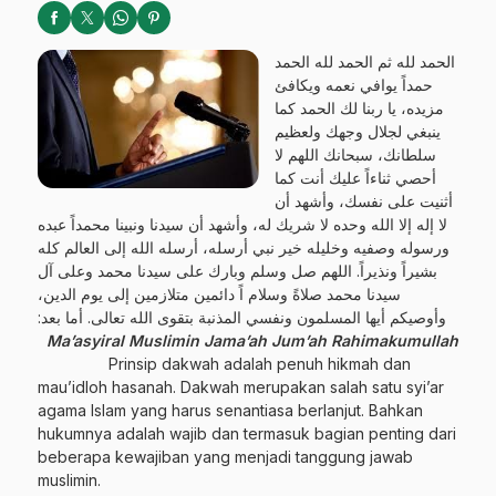
الحمد لله ثم الحمد لله الحمد
حمداً يوافي نعمه ويكافئ
مزيده، يا ربنا لك الحمد كما
ينبغي لجلال وجهك ولعظيم
سلطانك، سبحانك اللهم لا
أحصي ثناءاً عليك أنت كما
أثنيت على نفسك، وأشهد أن
لا إله إلا الله وحده لا شريك له، وأشهد أن سيدنا ونبينا محمداً عبده
ورسوله وصفيه وخليله خير نبي أرسله، أرسله الله إلى العالم كله
بشيراً ونذيراً. اللهم صل وسلم وبارك على سيدنا محمد وعلى آل
سيدنا محمد صلاةً وسلام اً دائمين متلازمين إلى يوم الدين،
وأوصيكم أيها المسلمون ونفسي المذنبة بتقوى الله تعالى. أما بعد:
Ma’asyiral Muslimin Jama’ah Jum’ah Rahimakumullah
Prinsip dakwah adalah penuh hikmah dan
mau’idloh hasanah. Dakwah merupakan salah satu syi’ar
agama Islam yang harus senantiasa berlanjut. Bahkan
hukumnya adalah wajib dan termasuk bagian penting dari
beberapa kewajiban yang menjadi tanggung jawab
muslimin.