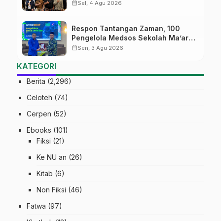
Jateng Mantapkan Sinergi Link and
calendar_month
Sel, 4 Agu 2026
Match
Respon Tantangan Zaman, 100
Pengelola Medsos Sekolah Ma’arif
Pekalongan Ikuti Pelatihan Literasi
calendar_month
Sen, 3 Agu 2026
Digital
KATEGORI
Berita
(2,296)
Celoteh
(74)
Cerpen
(52)
Ebooks
(101)
Fiksi
(21)
Ke NU an
(26)
Kitab
(6)
Non Fiksi
(46)
Fatwa
(97)