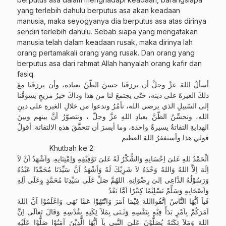
yang terlebih dahulu berputus asa akan keadaan
manusia, maka seyogyanya dia berputus asa atas dirinya
sendiri terlebih dahulu. Sebab siapa yang mengatakan
manusia telah dalam keadaan rusak, maka dirinya lah
orang pertamakali orang yang rusak. Dan orang yang
berputus asa dari rahmat Allah hanyalah orang kafir dan
fasiq.
أسألُ اللهَ عزَّ وجلَّ أن يرزقَنا حسنَ الظّنِّ بعباده، وأن يرزقَنا معَ
ذلكَ الغيرةَ على دينه، حتّى يجتمعَ لنا من هذا وذاكَ خيرُ مزيجٍ يسوقُنا
إلى السّبيلِ الذي يرضي الله، نأمُرُ وندعوا من خلالِ الغيرةِ على دينِ
الله، ونحسِّنُ الظّنَّ بعبادِ اللهِ عزَّ وجلّ ، ونتصوّرُ أنَّ بينهم وبينَ
الهدايةِ التفاتةٌ يسيرةٌ واحدة، وما أيسرَ أن تتحقَّقَ هذهِ الالتفاتة. أقولُ
قولي هذا وأستغفرُ اللهَ العظيم
Khutbah ke 2:
اَلْحَمْدُ للهِ عَلىَ اِحْسَانِهِ وَالشُّكْرُ لَهُ عَلىَ تَوْفِيْقِهِ وَاِمْتِنَانِهِ. وَاَشْهَدُ اَنْ لاَ
اِلَهَ اِلاَّ اللهُ وَاللهُ وَحْدَهُ لاَ شَرِيْكَ لَهُ وَاَشْهَدُ اَنَّ سَيِّدَنَا مُحَمَّدًا عَبْدُهُ
وَرَسُوْلُهُ الدَّاعِى اِلىَ رِضْوَانِهِ. اللهُمَّ صَلِّ عَلَى سَيِّدِنَا مُحَمَّدٍ وِعَلَى اَلِهِ
وَاَصْحَابِهِ وَسَلِّمْ تَسْلِيْمًا كِثيْرًا اَمَّا بَعْدُ
فَياَ اَيُّهَا النَّاسُ اِتَّقُوااللهَ فِيْمَا اَمَرَ وَانْتَهُوْا عَمَّا نَهَى وَاعْلَمُوْا اَنَّ اللهّ
اَمَرَكُمْ بِاَمْرٍ بَدَأَ فِيْهِ بِنَفْسِهِ وَثَـنَى بِمَلآ ئِكَتِهِ بِقُدْسِهِ وَقَالَ تَعاَلَى اِنَّ
اللهَ وَمَلآ ئِكَتَهُ يُصَلُّوْنَ عَلىَ النَّبِى يآ اَيُّهَا الَّذِيْنَ آمَنُوْا صَلُّوْا عَلَيْهِ