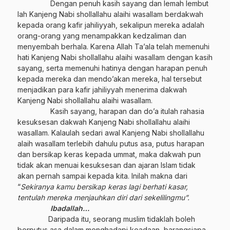
Dengan penuh kasih sayang dan lemah lembut
lah Kanjeng Nabi shollallahu alaihi wasallam berdakwah
kepada orang kafir jahiliyyah, sekalipun mereka adalah
orang-orang yang menampakkan kedzaliman dan
menyembah berhala. Karena Allah Ta’ala telah memenuhi
hati Kanjeng Nabi shollallahu alaihi wasallam dengan kasih
sayang, serta memenuhi hatinya dengan harapan penuh
kepada mereka dan mendo’akan mereka, hal tersebut
menjadikan para kafir jahiliyyah menerima dakwah
Kanjeng Nabi shollallahu alaihi wasallam.
Kasih sayang, harapan dan do’a itulah rahasia
kesuksesan dakwah Kanjeng Nabi shollallahu alaihi
wasallam. Kalaulah sedari awal Kanjeng Nabi shollallahu
alaih wasallam terlebih dahulu putus asa, putus harapan
dan bersikap keras kepada ummat, maka dakwah pun
tidak akan menuai kesuksesan dan ajaran Islam tidak
akan pernah sampai kepada kita. Inilah makna dari
“
Sekiranya kamu bersikap keras lagi berhati kasar,
tentulah mereka menjauhkan diri dari sekelilingmu”.
Ibadallah…
Daripada itu, seorang muslim tidaklah boleh
berputus asa dalam menghadapi keadaan, barangsiapa