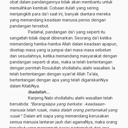
obat dalam pandangannya tidak akan membantu untuk
memulihkan kembali. Cobaan itulah yang sering
menjangkiti para da’i saat ini, banyak diantara mereka
yang memandang keadaan manusia persis dengan
pandangan tersebut.
Padahal, pandangan da’i yang seperti itu
sangatlah tidak dapat dibenarkan. Seorang da’i ketika
memandang hamba-hamba Allah dalam keadaan apapun,
disetiap masa yang ia jumpai dari masa-masa sebelum
dan sesudahnya, ketika memandang masyarakat dengan
pandangan seperti di atas, maka ia telah bertentangan
dengan perintah Rosulullah shollallahu alaihi wasallam. Ia
telah bertentangan dengan syari’at Allah Ta’ala,
bertentangan dengan apa yang telah digariskanNya
dalam KitabNya.
Ibadallah…
Kanjeng Nabi shollallahu alaihi wasallam telah
bersabda:
“Barangsiapa yang berkata: -keadaaan-
manusia telah rusak, maka dialah orang pertamakali yang
rusak”.
Dalam arti siapa yang memandang kerusakan
semua manusia lantaran jauh dari agamaNya, maka orang
tersebut yang menempati posisi pertamakali dari apa