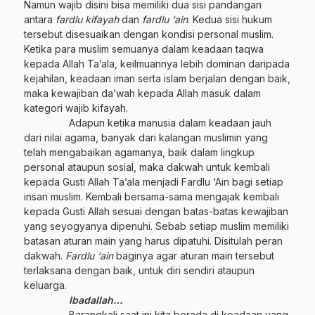
Namun wajib disini bisa memiliki dua sisi pandangan
antara
fardlu kifayah
dan
fardlu ‘ain
. Kedua sisi hukum
tersebut disesuaikan dengan kondisi personal muslim.
Ketika para muslim semuanya dalam keadaan taqwa
kepada Allah Ta’ala, keilmuannya lebih dominan daripada
kejahilan, keadaan iman serta islam berjalan dengan baik,
maka kewajiban da’wah kepada Allah masuk dalam
kategori wajib kifayah.
Adapun ketika manusia dalam keadaan jauh
dari nilai agama, banyak dari kalangan muslimin yang
telah mengabaikan agamanya, baik dalam lingkup
personal ataupun sosial, maka dakwah untuk kembali
kepada Gusti Allah Ta’ala menjadi Fardlu ‘Ain bagi setiap
insan muslim. Kembali bersama-sama mengajak kembali
kepada Gusti Allah sesuai dengan batas-batas kewajiban
yang seyogyanya dipenuhi. Sebab setiap muslim memiliki
batasan aturan main yang harus dipatuhi. Disitulah peran
dakwah.
Fardlu ‘ain
baginya agar aturan main tersebut
terlaksana dengan baik, untuk diri sendiri ataupun
keluarga.
Ibadallah…
Barangkali saat ini kita berada di keadaan yang