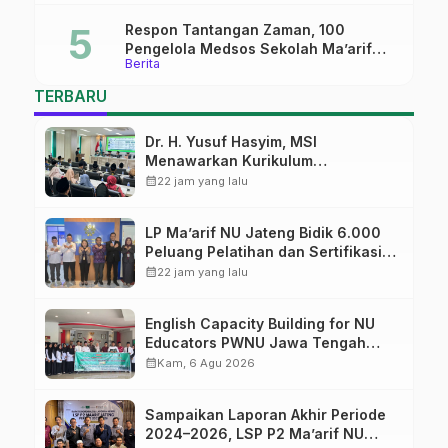
Masa Depan
Respon Tantangan Zaman, 100
Pengelola Medsos Sekolah Ma’arif
Berita
Pekalongan Ikuti Pelatihan Literasi
Digital
TERBARU
Dr. H. Yusuf Hasyim, MSI
Menawarkan Kurikulum
Diversifikasi, Harapan Baru dalam
calendar_month
22 jam yang lalu
dunia pendidikan
LP Ma’arif NU Jateng Bidik 6.000
Peluang Pelatihan dan Sertifikasi
bagi Lulusan SMK
calendar_month
22 jam yang lalu
English Capacity Building for NU
Educators PWNU Jawa Tengah
Batch#4; Membuka Jalan Menuju
calendar_month
Kam, 6 Agu 2026
Masa Depan
Sampaikan Laporan Akhir Periode
2024–2026, LSP P2 Ma’arif NU