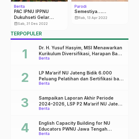
Berita
Parodi
Be
PAC IPNU IPPNU
Semestiya……
I
Dukuhseti Gelar
U
calendar_month
Rab, 13 Apr 2022
Lakmud, Ada Bazar
B
calendar_month
calendar_month
Sab, 31 Des 2022
dan Pertunjukan Musik
TERPOPULER
Dr. H. Yusuf Hasyim, MSI Menawarkan
Kurikulum Diversifikasi, Harapan Baru
Berita
dalam dunia pendidikan
LP Ma’arif NU Jateng Bidik 6.000
Peluang Pelatihan dan Sertifikasi bagi
Berita
Lulusan SMK
Sampaikan Laporan Akhir Periode
2024–2026, LSP P2 Ma’arif NU Jateng
Berita
Mantapkan Sinergi Link and Match
English Capacity Building for NU
Educators PWNU Jawa Tengah
Berita
Batch#4; Membuka Jalan Menuju