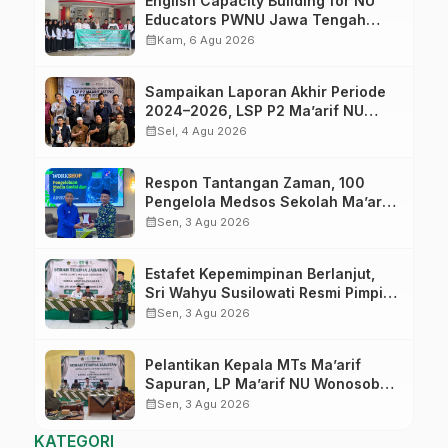
English Capacity Building for NU
Educators PWNU Jawa Tengah
Batch#4; Membuka Jalan Menuju
calendar_month
Kam, 6 Agu 2026
Masa Depan
Sampaikan Laporan Akhir Periode
2024–2026, LSP P2 Ma’arif NU
Jateng Mantapkan Sinergi Link and
calendar_month
Sel, 4 Agu 2026
Match
Respon Tantangan Zaman, 100
Pengelola Medsos Sekolah Ma’arif
Pekalongan Ikuti Pelatihan Literasi
calendar_month
Sen, 3 Agu 2026
Digital
Estafet Kepemimpinan Berlanjut,
Sri Wahyu Susilowati Resmi Pimpin
MTs Ma’arif Sapuran
calendar_month
Sen, 3 Agu 2026
Pelantikan Kepala MTs Ma’arif
Sapuran, LP Ma’arif NU Wonosobo
Tekankan Lima Amanah
calendar_month
Sen, 3 Agu 2026
Kepemimpinan Nahdliyah
KATEGORI