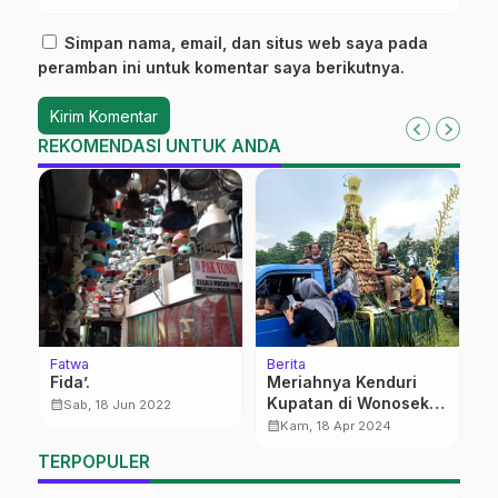
Simpan nama, email, dan situs web saya pada
peramban ini untuk komentar saya berikutnya.
REKOMENDASI UNTUK ANDA
Fatwa
Berita
Be
a
Fida’.
Meriahnya Kenduri
S
ng
Kupatan di Wonosekar
M
calendar_month
Sab, 18 Jun 2022
Gembong
K
calendar_month
calendar_month
Kam, 18 Apr 2024
TERPOPULER