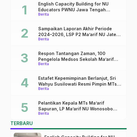
English Capacity Building for NU
Educators PWNU Jawa Tengah
Berita
Batch#4; Membuka Jalan Menuju
Masa Depan
Sampaikan Laporan Akhir Periode
2024–2026, LSP P2 Ma’arif NU Jateng
Berita
Mantapkan Sinergi Link and Match
Respon Tantangan Zaman, 100
Pengelola Medsos Sekolah Ma’arif
Berita
Pekalongan Ikuti Pelatihan Literasi
Digital
Estafet Kepemimpinan Berlanjut, Sri
Wahyu Susilowati Resmi Pimpin MTs
Berita
Ma’arif Sapuran
Pelantikan Kepala MTs Ma’arif
Sapuran, LP Ma’arif NU Wonosobo
Berita
Tekankan Lima Amanah
Kepemimpinan Nahdliyah
TERBARU