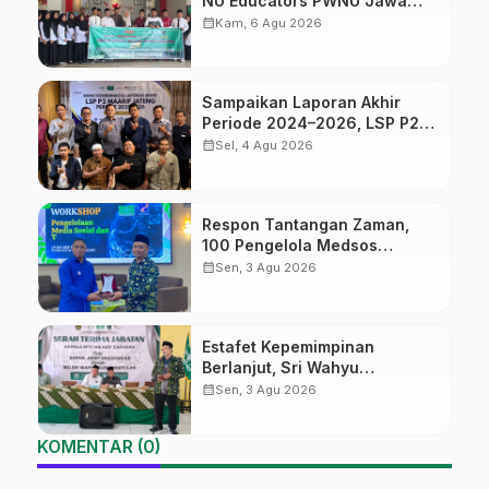
NU Educators PWNU Jawa
Tengah Batch#4; Membuka
calendar_month
Kam, 6 Agu 2026
Jalan Menuju Masa Depan
Sampaikan Laporan Akhir
Periode 2024–2026, LSP P2
Ma’arif NU Jateng Mantapkan
calendar_month
Sel, 4 Agu 2026
Sinergi Link and Match
Respon Tantangan Zaman,
100 Pengelola Medsos
Sekolah Ma’arif Pekalongan
calendar_month
Sen, 3 Agu 2026
Ikuti Pelatihan Literasi Digital
Estafet Kepemimpinan
Berlanjut, Sri Wahyu
Susilowati Resmi Pimpin MTs
calendar_month
Sen, 3 Agu 2026
Ma’arif Sapuran
KOMENTAR (0)