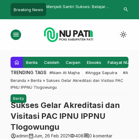
ntri Sukses: Belajar
Akribut NU Iringi Pernikahan
Empat Mahas
search
Breaking News
A Sahal Mahfudh
Kader NU
Baru Kantor 
menu
light_mode
home
Berita
Celoteh
Cerpen
Ebooks
Fatayat NU
F
TRENDING TAGS
#Niam At Majha
#Angga Saputra
#Admin
Beranda
»
Berita
»
Sukses Gelar Akreditasi dan Visitasi PAC
IPNU IPPNU Tlogowungu
Berita
Sukses Gelar Akreditasi dan
Visitasi PAC IPNU IPPNU
Tlogowungu
account_circle
calendar_month
visibility
comment
admin
Jum, 26 Feb 2021
408
0 komentar