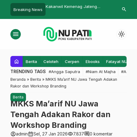
il Kemenag Jateng
Ratusan Massa PMII Demo di
Bimtek LA
search
Breaking News
ring BOSDA di MA
Depan Gubernuran
Meningkat
ah Kajen
Pengurus 
Keuangan 
menu
light_mode
home
Berita
Celoteh
Cerpen
Ebooks
Fatayat NU
F
TRENDING TAGS
#Angga Saputra
#Niam At Majha
#Admin
Beranda
»
Berita
»
MKKS Ma’arif NU Jawa Tengah Adakan
Rakor dan Workshop Branding
Berita
MKKS Ma’arif NU Jawa
Tengah Adakan Rakor dan
Workshop Branding
account_circle
calendar_month
visibility
comment
admin
Sel, 27 Jan 2026
7.837
0 komentar