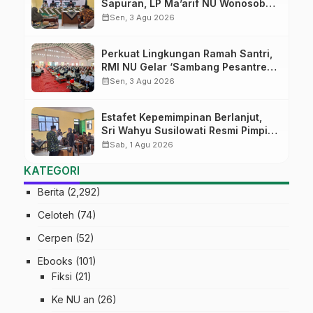
Sapuran, LP Ma’arif NU Wonosobo
Tekankan Lima Amanah
calendar_month
Sen, 3 Agu 2026
Kepemimpinan Nahdliyah
Perkuat Lingkungan Ramah Santri,
RMI NU Gelar ‘Sambang Pesantren’
di Pati
calendar_month
Sen, 3 Agu 2026
Estafet Kepemimpinan Berlanjut,
Sri Wahyu Susilowati Resmi Pimpin
MTs Ma’arif Sapuran
calendar_month
Sab, 1 Agu 2026
KATEGORI
Berita
(2,292)
Celoteh
(74)
Cerpen
(52)
Ebooks
(101)
Fiksi
(21)
Ke NU an
(26)