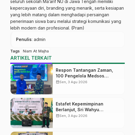
seluruh sekolah Ma’arif NU di Jawa Tengah memiliki
kepercayaan diri, branding yang menarik, serta kesiapan
yang lebih matang dalam menghadapi persaingan
penerimaan siswa baru melalui strategi komunikasi yang
lebih modern dan profesional. (Pram)
Penulis
: admin
Tags
Niam At Majha
ARTIKEL TERKAIT
Respon Tantangan Zaman,
100 Pengelola Medsos
Sekolah Ma’arif Pekalongan
calendar_month
Sen, 3 Agu 2026
Ikuti Pelatihan Literasi Digital
Estafet Kepemimpinan
Berlanjut, Sri Wahyu
Susilowati Resmi Pimpin MTs
calendar_month
Sen, 3 Agu 2026
Ma’arif Sapuran