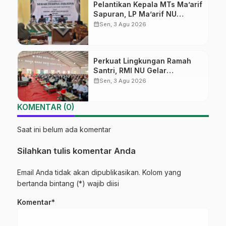
Pelantikan Kepala MTs Ma’arif
Sapuran, LP Ma’arif NU
Wonosobo Tekankan Lima
calendar_month
Sen, 3 Agu 2026
Amanah Kepemimpinan
Nahdliyah
Perkuat Lingkungan Ramah
Santri, RMI NU Gelar
‘Sambang Pesantren’ di Pati
calendar_month
Sen, 3 Agu 2026
KOMENTAR (0)
Saat ini belum ada komentar
Silahkan tulis komentar Anda
Email Anda tidak akan dipublikasikan. Kolom yang
bertanda bintang (*) wajib diisi
Komentar*