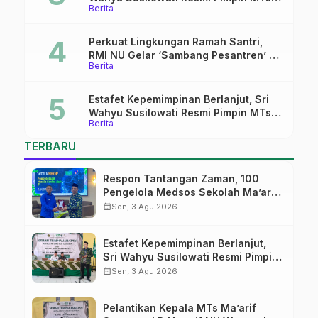
Berita
Ma’arif Sapuran
Perkuat Lingkungan Ramah Santri,
RMI NU Gelar ‘Sambang Pesantren’ di
Berita
Pati
Estafet Kepemimpinan Berlanjut, Sri
Wahyu Susilowati Resmi Pimpin MTs
Berita
Ma’arif Sapuran
TERBARU
Respon Tantangan Zaman, 100
Pengelola Medsos Sekolah Ma’arif
Pekalongan Ikuti Pelatihan Literasi
calendar_month
Sen, 3 Agu 2026
Digital
Estafet Kepemimpinan Berlanjut,
Sri Wahyu Susilowati Resmi Pimpin
MTs Ma’arif Sapuran
calendar_month
Sen, 3 Agu 2026
Pelantikan Kepala MTs Ma’arif