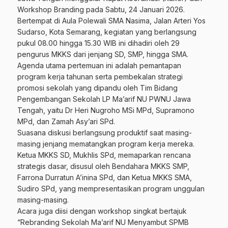
Workshop Branding pada Sabtu, 24 Januari 2026.
Bertempat di Aula Polewali SMA Nasima, Jalan Arteri Yos
Sudarso, Kota Semarang, kegiatan yang berlangsung
pukul 08.00 hingga 15.30 WIB ini dihadiri oleh 29
pengurus MKKS dari jenjang SD, SMP, hingga SMA.
Agenda utama pertemuan ini adalah pemantapan
program kerja tahunan serta pembekalan strategi
promosi sekolah yang dipandu oleh Tim Bidang
Pengembangan Sekolah LP Ma’arif NU PWNU Jawa
Tengah, yaitu Dr Heri Nugroho MSi MPd, Supramono
MPd, dan Zamah Asy’ari SPd.
Suasana diskusi berlangsung produktif saat masing-
masing jenjang mematangkan program kerja mereka.
Ketua MKKS SD, Mukhlis SPd, memaparkan rencana
strategis dasar, disusul oleh Bendahara MKKS SMP,
Farrona Durratun A’inina SPd, dan Ketua MKKS SMA,
Sudiro SPd, yang mempresentasikan program unggulan
masing-masing.
Acara juga diisi dengan workshop singkat bertajuk
“Rebranding Sekolah Ma’arif NU Menyambut SPMB