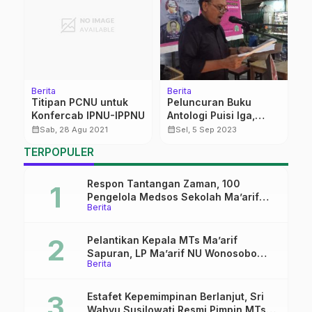
Berita
Berita
Be
aw
Titipan PCNU untuk
Peluncuran Buku
B
f
Konfercab IPNU-IPPNU
Antologi Puisi Iga,
T
Rindu Tanah Plasenta
P
calendar_month
calendar_month
calendar_month
Sab, 28 Agu 2021
Sel, 5 Sep 2023
Syarifuddin Arifin
S
TERPOPULER
Respon Tantangan Zaman, 100
Pengelola Medsos Sekolah Ma’arif
Berita
Pekalongan Ikuti Pelatihan Literasi
Digital
Pelantikan Kepala MTs Ma’arif
Sapuran, LP Ma’arif NU Wonosobo
Berita
Tekankan Lima Amanah
Kepemimpinan Nahdliyah
Estafet Kepemimpinan Berlanjut, Sri
Wahyu Susilowati Resmi Pimpin MTs