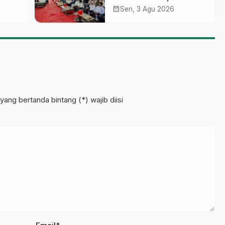
sobo
Gelar ‘Sambang
calendar_month
Sen, 3 Agu 2026
Pesantren’ di Pati
pinan
yang bertanda bintang (*) wajib diisi