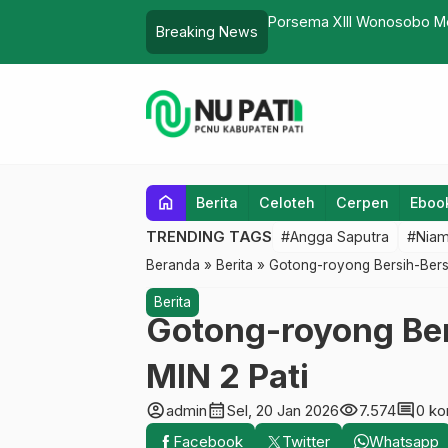
ok Lengger dan Tari Topeng Sukses
Bahtsul Masail Jakenan B
Breaking News
…
home
Berita
Celoteh
Cerpen
Eboo
TRENDING TAGS
#Angga Saputra
#Niam
Beranda
»
Berita
»
Gotong-royong Bersih-Bersi
Berita
Gotong-royong Ber
MIN 2 Pati
account_circle
calendar_month
visibility
comment
admin
Sel, 20 Jan 2026
7.574
0 ko
Facebook
Twitter
Whatsapp