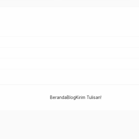
Beranda
Blog
Kirim Tulisan!
NU PATI - PCNU KABUPATEN PATI
LTN NU 2025