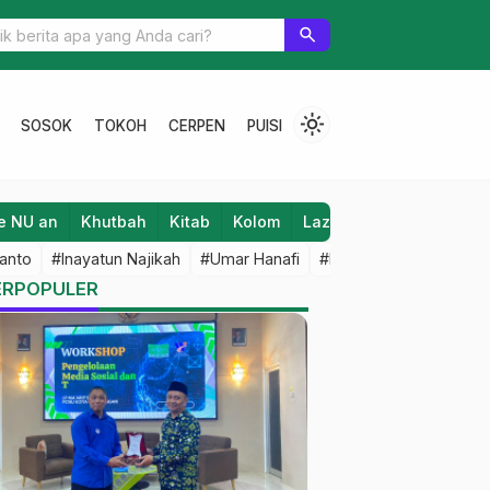
okes Sejak Usia Dini, Kebapa Tidak?
search
light_mode
SOSOK
TOKOH
CERPEN
PUISI
e NU an
Khutbah
Kitab
Kolom
Laziz NU
Lifestyle
anto
#Inayatun Najikah
#Umar Hanafi
#M Iqbal Dawami
#An
ERPOPULER