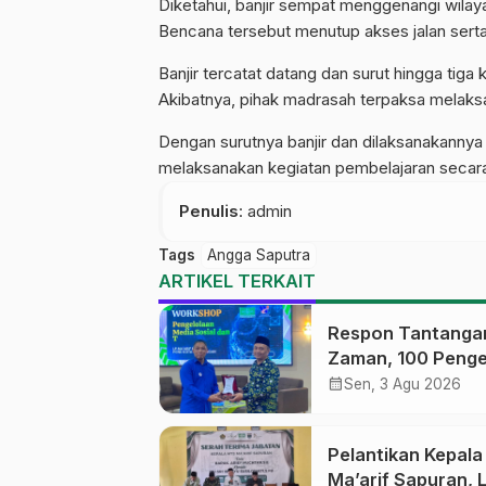
Diketahui, banjir sempat menggenangi wilay
Bencana tersebut menutup akses jalan serta
Banjir tercatat datang dan surut hingga tiga 
Akibatnya, pihak madrasah terpaksa melaks
Dengan surutnya banjir dan dilaksanakannya 
melaksanakan kegiatan pembelajaran secara 
Penulis
: admin
Tags
Angga Saputra
ARTIKEL TERKAIT
Respon Tantanga
Zaman, 100 Penge
Medsos Sekolah
calendar_month
Sen, 3 Agu 2026
Ma’arif Pekalong
Ikuti Pelatihan Lit
Pelantikan Kepal
Digital
Ma’arif Sapuran, 