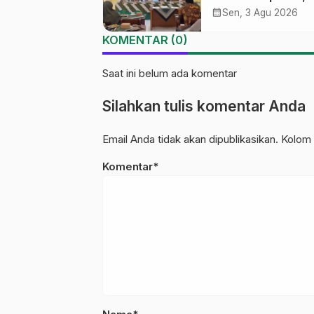
Ma’arif NU Wono
calendar_month
Sen, 3 Agu 2026
Tekankan Lima
KOMENTAR (0)
Amanah Kepemim
Nahdliyah
Saat ini belum ada komentar
Silahkan tulis komentar Anda
Email Anda tidak akan dipublikasikan. Kolom 
Komentar*