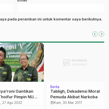
Email*
aya pada peramban ini untuk komentar saya berikutnya.
Berita
Sya’roni Gantikan
Tabligh, Dekadensi Moral
Thoifur Pimpin NU
Pemuda Akibat Narkoba
gkil
calendar_month
, 27 Agu 2022
Kam, 30 Mar 2017