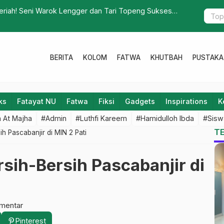
ahas Status Anak Hasil Perkawinan Beda Agama
Disiplin Pr
BERITA
KOLOM
FATWA
KHUTBAH
PUSTAKA
ks
Fatayat NU
Fatwa
Fiksi
Gadgets
Inspirations
K
 At Majha
#Admin
#Luthfi Kareem
#Hamidulloh Ibda
#Sisw
T
h Pascabanjir di MIN 2 Pati
sih-Bersih Pascabanjir di
mentar
Pinterest