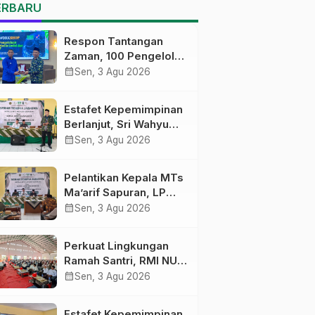
MTs Ma’arif Sapuran
ERBARU
Respon Tantangan
Zaman, 100 Pengelola
Medsos Sekolah
calendar_month
Sen, 3 Agu 2026
Ma’arif Pekalongan
Ikuti Pelatihan Literasi
Estafet Kepemimpinan
Digital
Berlanjut, Sri Wahyu
Susilowati Resmi
calendar_month
Sen, 3 Agu 2026
Pimpin MTs Ma’arif
Sapuran
Pelantikan Kepala MTs
Ma’arif Sapuran, LP
Ma’arif NU Wonosobo
calendar_month
Sen, 3 Agu 2026
Tekankan Lima
Amanah
Perkuat Lingkungan
Kepemimpinan
Ramah Santri, RMI NU
Nahdliyah
Gelar ‘Sambang
calendar_month
Sen, 3 Agu 2026
Pesantren’ di Pati
Estafet Kepemimpinan