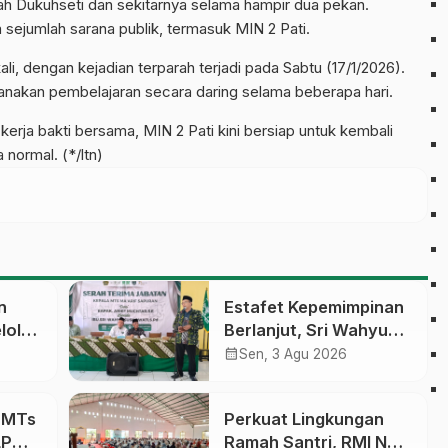
ah Dukuhseti dan sekitarnya selama hampir dua pekan.
 sejumlah sarana publik, termasuk MIN 2 Pati.
kali, dengan kejadian terparah terjadi pada Sabtu (17/1/2026).
anakan pembelajaran secara daring selama beberapa hari.
kerja bakti bersama, MIN 2 Pati kini bersiap untuk kembali
normal. (*/ltn)
n
Estafet Kepemimpinan
lola
Berlanjut, Sri Wahyu
Susilowati Resmi
calendar_month
Sen, 3 Agu 2026
an
Pimpin MTs Ma’arif
erasi
Sapuran
a MTs
Perkuat Lingkungan
LP
Ramah Santri, RMI NU