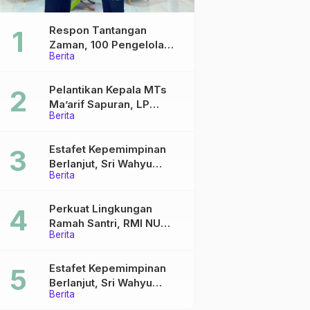
Respon Tantangan
Zaman, 100 Pengelola
Berita
Medsos Sekolah Ma’arif
Pekalongan Ikuti
Pelatihan Literasi Digital
Pelantikan Kepala MTs
Ma’arif Sapuran, LP
Berita
Ma’arif NU Wonosobo
Tekankan Lima Amanah
Kepemimpinan Nahdliyah
Estafet Kepemimpinan
Berlanjut, Sri Wahyu
Berita
Susilowati Resmi Pimpin
MTs Ma’arif Sapuran
Perkuat Lingkungan
Ramah Santri, RMI NU
Berita
Gelar ‘Sambang
Pesantren’ di Pati
Estafet Kepemimpinan
Berlanjut, Sri Wahyu
Berita
Susilowati Resmi Pimpin