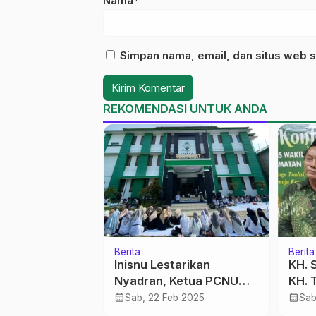
Nama*
Simpan nama, email, dan situs web s
REKOMENDASI UNTUK ANDA
Berita
Berita
edekah Hidup
Inisnu Lestarikan
KH. 
erkah
Nyadran, Ketua PCNU
KH. 
Sebut “Ben Ora Kepaten
Tran
calendar_month
calendar_month
 2017
Sab, 22 Feb 2025
Sab
Obor”