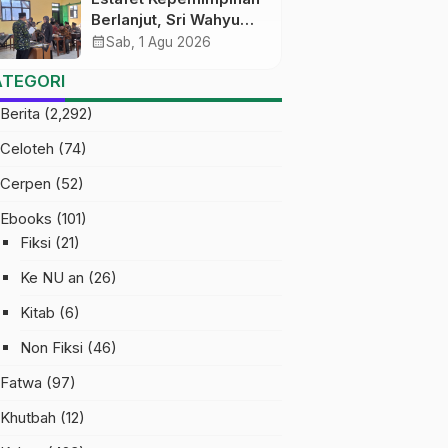
Berlanjut, Sri Wahyu
Susilowati Resmi
calendar_month
Sab, 1 Agu 2026
Pimpin MTs Ma’arif
ATEGORI
Sapuran
Berita
(2,292)
Celoteh
(74)
Cerpen
(52)
Ebooks
(101)
Fiksi
(21)
Ke NU an
(26)
Kitab
(6)
Non Fiksi
(46)
Fatwa
(97)
Khutbah
(12)