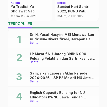
Kolom
Berita
Be
Ya Tradisi, Ya
Sambut Hari Santri
P
Sholawat Nabi
2022, PCNU Pati
P
Ziarah ke Makam Gus
P
calendar_month
calendar_month
calendar_month
Kam, 8 Jun 2023
Jum, 21 Okt 2022
Hasyim
TERPOPULER
Dr. H. Yusuf Hasyim, MSI Menawarkan
Kurikulum Diversifikasi, Harapan Baru
Berita
dalam dunia pendidikan
LP Ma’arif NU Jateng Bidik 6.000
Peluang Pelatihan dan Sertifikasi bagi
Berita
Lulusan SMK
Sampaikan Laporan Akhir Periode
2024–2026, LSP P2 Ma’arif NU Jateng
Berita
Mantapkan Sinergi Link and Match
English Capacity Building for NU
Educators PWNU Jawa Tengah
Berita
Batch#4; Membuka Jalan Menuju
Masa Depan