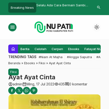
bendung
Selalu Ada Cara Bermain Sambil
Nanti Malam, Peng
search
Breaking News
Belajar
Doa Bersama
menu
light_mode
home
Berita
Celoteh
Cerpen
Ebooks
Fatayat NU
F
TRENDING TAGS
#Niam At Majha
#Angga Saputra
#Admin
Beranda
»
Ebooks
»
Fiksi
»
Ayat Ayat Cinta
Fiksi
Ayat Ayat Cinta
account_circle
calendar_month
visibility
comment
admin
Ming, 17 Jul 2022
435
0 komentar