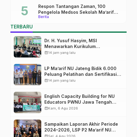
Respon Tantangan Zaman, 100
Pengelola Medsos Sekolah Ma’arif
Berita
Pekalongan Ikuti Pelatihan Literasi
Digital
TERBARU
Dr. H. Yusuf Hasyim, MSI
Menawarkan Kurikulum
Diversifikasi, Harapan Baru dalam
calendar_month
14 jam yang lalu
dunia pendidikan
LP Ma’arif NU Jateng Bidik 6.000
Peluang Pelatihan dan Sertifikasi
bagi Lulusan SMK
calendar_month
14 jam yang lalu
English Capacity Building for NU
Educators PWNU Jawa Tengah
Batch#4; Membuka Jalan Menuju
calendar_month
Kam, 6 Agu 2026
Masa Depan
Sampaikan Laporan Akhir Periode
2024–2026, LSP P2 Ma’arif NU
Jateng Mantapkan Sinergi Link and
calendar_month
Sel, 4 Agu 2026