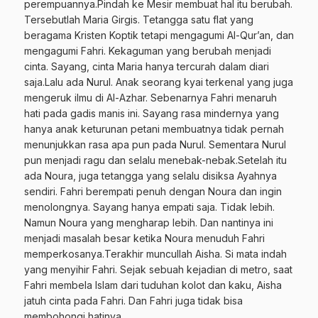
perempuannya.Pindah ke Mesir membuat hal itu berubah.
Tersebutlah Maria Girgis. Tetangga satu flat yang
beragama Kristen Koptik tetapi mengagumi Al-Qur’an, dan
mengagumi Fahri. Kekaguman yang berubah menjadi
cinta. Sayang, cinta Maria hanya tercurah dalam diari
saja.Lalu ada Nurul. Anak seorang kyai terkenal yang juga
mengeruk ilmu di Al-Azhar. Sebenarnya Fahri menaruh
hati pada gadis manis ini. Sayang rasa mindernya yang
hanya anak keturunan petani membuatnya tidak pernah
menunjukkan rasa apa pun pada Nurul. Sementara Nurul
pun menjadi ragu dan selalu menebak-nebak.Setelah itu
ada Noura, juga tetangga yang selalu disiksa Ayahnya
sendiri. Fahri berempati penuh dengan Noura dan ingin
menolongnya. Sayang hanya empati saja. Tidak lebih.
Namun Noura yang mengharap lebih. Dan nantinya ini
menjadi masalah besar ketika Noura menuduh Fahri
memperkosanya.Terakhir muncullah Aisha. Si mata indah
yang menyihir Fahri. Sejak sebuah kejadian di metro, saat
Fahri membela Islam dari tuduhan kolot dan kaku, Aisha
jatuh cinta pada Fahri. Dan Fahri juga tidak bisa
membohongi hatinya.