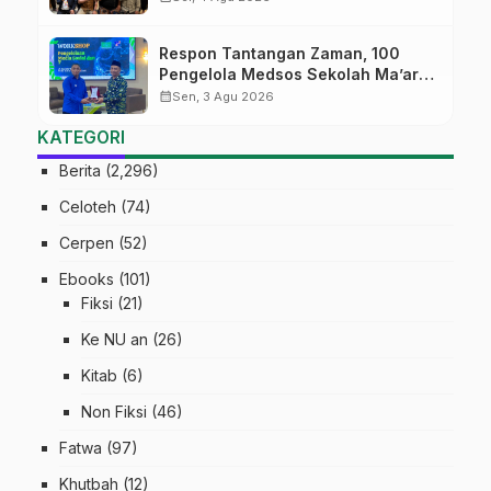
Match
Respon Tantangan Zaman, 100
Pengelola Medsos Sekolah Ma’arif
Pekalongan Ikuti Pelatihan Literasi
calendar_month
Sen, 3 Agu 2026
Digital
KATEGORI
Berita
(2,296)
Celoteh
(74)
Cerpen
(52)
Ebooks
(101)
Fiksi
(21)
Ke NU an
(26)
Kitab
(6)
Non Fiksi
(46)
Fatwa
(97)
Khutbah
(12)