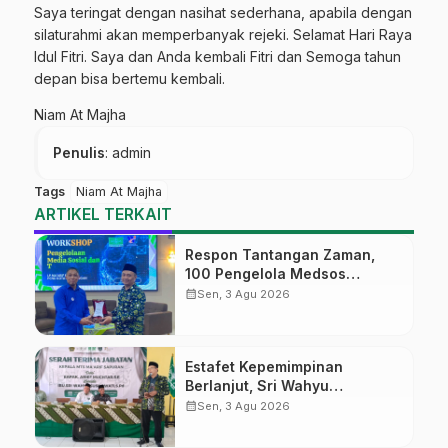
Saya teringat dengan nasihat sederhana, apabila dengan
silaturahmi akan memperbanyak rejeki. Selamat Hari Raya
Idul Fitri. Saya dan Anda kembali Fitri dan Semoga tahun
depan bisa bertemu kembali.
Niam At Majha
Penulis
: admin
Tags
Niam At Majha
ARTIKEL TERKAIT
Respon Tantangan Zaman,
100 Pengelola Medsos
Sekolah Ma’arif Pekalongan
calendar_month
Sen, 3 Agu 2026
Ikuti Pelatihan Literasi Digital
Estafet Kepemimpinan
Berlanjut, Sri Wahyu
Susilowati Resmi Pimpin MTs
calendar_month
Sen, 3 Agu 2026
Ma’arif Sapuran