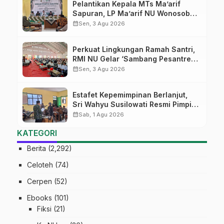
Pelantikan Kepala MTs Ma’arif
Sapuran, LP Ma’arif NU Wonosobo
Tekankan Lima Amanah
calendar_month
Sen, 3 Agu 2026
Kepemimpinan Nahdliyah
Perkuat Lingkungan Ramah Santri,
RMI NU Gelar ‘Sambang Pesantren’
di Pati
calendar_month
Sen, 3 Agu 2026
Estafet Kepemimpinan Berlanjut,
Sri Wahyu Susilowati Resmi Pimpin
MTs Ma’arif Sapuran
calendar_month
Sab, 1 Agu 2026
KATEGORI
Berita
(2,292)
Celoteh
(74)
Cerpen
(52)
Ebooks
(101)
Fiksi
(21)