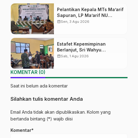
Pelantikan Kepala MTs Ma’arif
Sapuran, LP Ma’arif NU
Wonosobo Tekankan Lima
calendar_month
Sen, 3 Agu 2026
Amanah Kepemimpinan
Nahdliyah
Estafet Kepemimpinan
Berlanjut, Sri Wahyu
Susilowati Resmi Pimpin MTs
calendar_month
Sab, 1 Agu 2026
Ma’arif Sapuran
KOMENTAR (0)
Saat ini belum ada komentar
Silahkan tulis komentar Anda
Email Anda tidak akan dipublikasikan. Kolom yang
bertanda bintang (*) wajib diisi
Komentar*