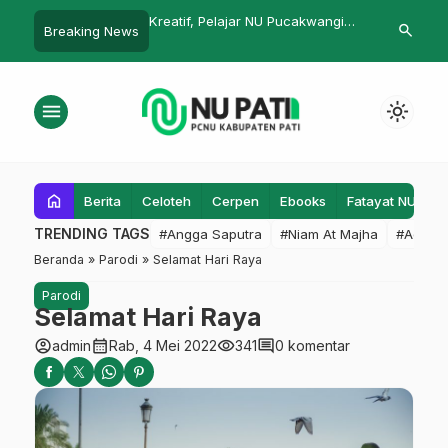
yaan Masyarakat
Kreatif, Pelajar NU Pucakwangi
Lazisnu Pati,
search
Breaking News
santren
Buka Lapak
Nusantara’ k
Kidul
menu
light_mode
home
Berita
Celoteh
Cerpen
Ebooks
Fatayat NU
F
TRENDING TAGS
#Angga Saputra
#Niam At Majha
#Admin
Beranda
»
Parodi
»
Selamat Hari Raya
Parodi
Selamat Hari Raya
account_circle
calendar_month
visibility
comment
admin
Rab, 4 Mei 2022
341
0 komentar