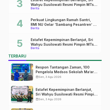
Wahyu Susilowati Resmi Pimpin MTs
Berita
Ma’arif Sapuran
Perkuat Lingkungan Ramah Santri,
RMI NU Gelar ‘Sambang Pesantren’ di
Berita
Pati
Estafet Kepemimpinan Berlanjut, Sri
Wahyu Susilowati Resmi Pimpin MTs
Berita
Ma’arif Sapuran
TERBARU
Respon Tantangan Zaman, 100
Pengelola Medsos Sekolah Ma’arif
Pekalongan Ikuti Pelatihan Literasi
calendar_month
Sen, 3 Agu 2026
Digital
Estafet Kepemimpinan Berlanjut,
Sri Wahyu Susilowati Resmi Pimpin
MTs Ma’arif Sapuran
calendar_month
Sen, 3 Agu 2026