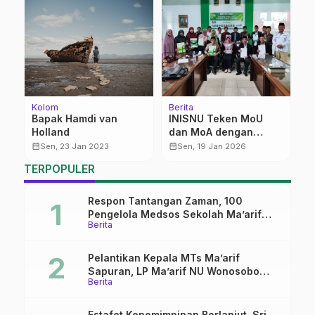
Kolom
Berita
Be
Bapak Hamdi van
INISNU Teken MoU
𝐁
Holland
dan MoA dengan
𝐏
t
Global Interfaith
𝐋
calendar_month
calendar_month
calendar_month
Sen, 23 Jan 2023
Sen, 19 Jan 2026
University USA dan
𝐮
TERPOPULER
Delapan Kampus
𝐌
Nasional
Respon Tantangan Zaman, 100
Pengelola Medsos Sekolah Ma’arif
Berita
Pekalongan Ikuti Pelatihan Literasi
Digital
Pelantikan Kepala MTs Ma’arif
Sapuran, LP Ma’arif NU Wonosobo
Berita
Tekankan Lima Amanah
Kepemimpinan Nahdliyah
Estafet Kepemimpinan Berlanjut, Sri