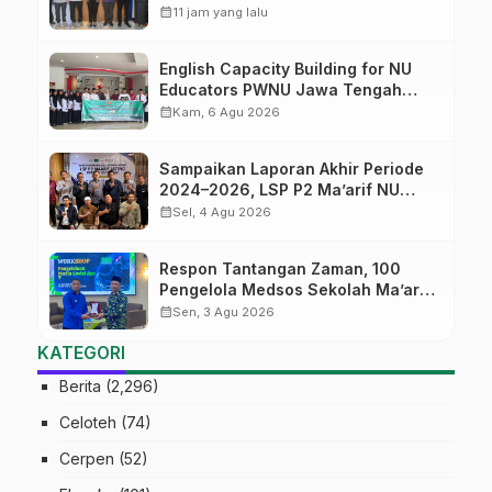
bagi Lulusan SMK
calendar_month
11 jam yang lalu
English Capacity Building for NU
Educators PWNU Jawa Tengah
Batch#4; Membuka Jalan Menuju
calendar_month
Kam, 6 Agu 2026
Masa Depan
Sampaikan Laporan Akhir Periode
2024–2026, LSP P2 Ma’arif NU
Jateng Mantapkan Sinergi Link and
calendar_month
Sel, 4 Agu 2026
Match
Respon Tantangan Zaman, 100
Pengelola Medsos Sekolah Ma’arif
Pekalongan Ikuti Pelatihan Literasi
calendar_month
Sen, 3 Agu 2026
Digital
KATEGORI
Berita
(2,296)
Celoteh
(74)
Cerpen
(52)