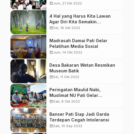
Hasyim
calendar_month
Jum, 21 Okt 2022
4 Hal yang Harus Kita Lawan
Agar Diri Kita Semakin
Berkembang
calendar_month
Sel, 18 Okt 2022
Madrasah Damai Pati Gelar
Pelatihan Media Sosial
calendar_month
Jum, 14 Okt 2022
Desa Bakaran Wetan Resmikan
Museum Batik
calendar_month
Sel, 11 Okt 2022
Peringatan Maulid Nabi,
Muslimat NU Pati Gelar
Selawatan Bersama Habib Ali
calendar_month
Sab, 8 Okt 2022
Zainal Abidin
Banser Pati Siap Jadi Garda
Terdepan Cegah Intoleransi
calendar_month
Sab, 10 Sep 2022