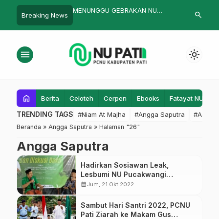
MENUNGGU GEBRAKAN NU
Ribuan Santri Meriahkan Silahu
search
Breaking News
DALAM MENGHADAPI MEA
Ulum Bersholawat
menu
light_mode
home
Berita
Celoteh
Cerpen
Ebooks
Fatayat NU
F
TRENDING TAGS
#Niam At Majha
#Angga Saputra
#Admin
Beranda
»
Angga Saputra
»
Halaman "26"
Angga Saputra
Hadirkan Sosiawan Leak,
Lesbumi NU Pucakwangi
Gairahkan Literasi
calendar_month
Jum, 21 Okt 2022
Sambut Hari Santri 2022, PCNU
Pati Ziarah ke Makam Gus