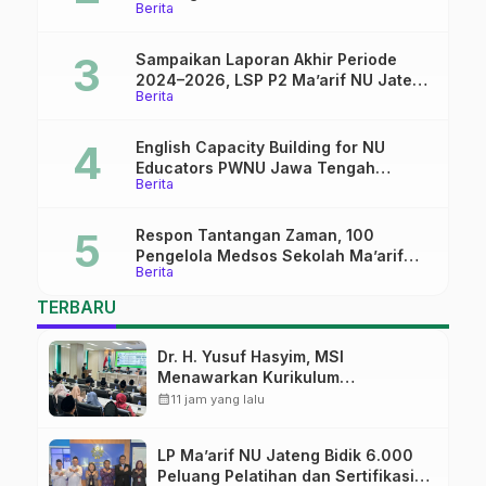
Berita
Lulusan SMK
Sampaikan Laporan Akhir Periode
2024–2026, LSP P2 Ma’arif NU Jateng
Berita
Mantapkan Sinergi Link and Match
English Capacity Building for NU
Educators PWNU Jawa Tengah
Berita
Batch#4; Membuka Jalan Menuju
Masa Depan
Respon Tantangan Zaman, 100
Pengelola Medsos Sekolah Ma’arif
Berita
Pekalongan Ikuti Pelatihan Literasi
Digital
TERBARU
Dr. H. Yusuf Hasyim, MSI
Menawarkan Kurikulum
Diversifikasi, Harapan Baru dalam
calendar_month
11 jam yang lalu
dunia pendidikan
LP Ma’arif NU Jateng Bidik 6.000
Peluang Pelatihan dan Sertifikasi