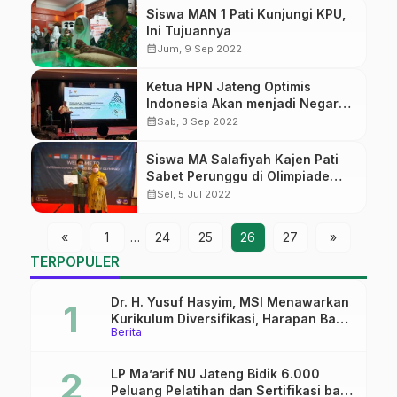
Siswa MAN 1 Pati Kunjungi KPU,
Ini Tujuannya
calendar_month
Jum, 9 Sep 2022
Ketua HPN Jateng Optimis
Indonesia Akan menjadi Negara
dengan Ekonomi yang Kuat
calendar_month
Sab, 3 Sep 2022
Siswa MA Salafiyah Kajen Pati
Sabet Perunggu di Olimpiade
Biologi Tingkat Internasional
calendar_month
Sel, 5 Jul 2022
«
1
…
24
25
26
27
»
TERPOPULER
Dr. H. Yusuf Hasyim, MSI Menawarkan
Kurikulum Diversifikasi, Harapan Baru
Berita
dalam dunia pendidikan
LP Ma’arif NU Jateng Bidik 6.000
Peluang Pelatihan dan Sertifikasi bagi