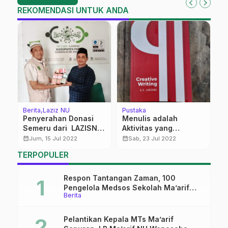
REKOMENDASI UNTUK ANDA
Berita
Laziz NU
Pustaka
Be
Penyerahan Donasi
Menulis adalah
D
Semeru dari LAZISNU
Aktivitas yang
N
Pati Ke NU Peduli
Menyenangkan
P
calendar_month
calendar_month
calendar_month
Jum, 15 Jul 2022
Sab, 23 Jul 2022
J
TERPOPULER
Y
Respon Tantangan Zaman, 100
Pengelola Medsos Sekolah Ma’arif
Berita
Pekalongan Ikuti Pelatihan Literasi
Digital
Pelantikan Kepala MTs Ma’arif