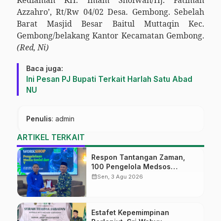
Kediaman KH. Imam Shofwan/Hj. Fatimah
Azzahro’, Rt/Rw 04/02 Desa. Gembong. Sebelah
Barat Masjid Besar Baitul Muttaqin Kec.
Gembong/belakang Kantor Kecamatan Gembong.
(Red, Ni)
Baca juga:
Ini Pesan PJ Bupati Terkait Harlah Satu Abad
NU
Penulis
: admin
ARTIKEL TERKAIT
Respon Tantangan Zaman,
100 Pengelola Medsos
Sekolah Ma’arif Pekalongan
calendar_month
Sen, 3 Agu 2026
Ikuti Pelatihan Literasi Digital
Estafet Kepemimpinan