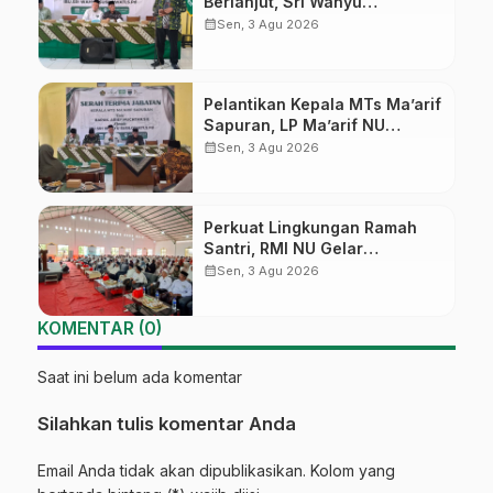
Berlanjut, Sri Wahyu
Susilowati Resmi Pimpin MTs
calendar_month
Sen, 3 Agu 2026
Ma’arif Sapuran
Pelantikan Kepala MTs Ma’arif
Sapuran, LP Ma’arif NU
Wonosobo Tekankan Lima
calendar_month
Sen, 3 Agu 2026
Amanah Kepemimpinan
Nahdliyah
Perkuat Lingkungan Ramah
Santri, RMI NU Gelar
‘Sambang Pesantren’ di Pati
calendar_month
Sen, 3 Agu 2026
KOMENTAR (0)
Saat ini belum ada komentar
Silahkan tulis komentar Anda
Email Anda tidak akan dipublikasikan. Kolom yang