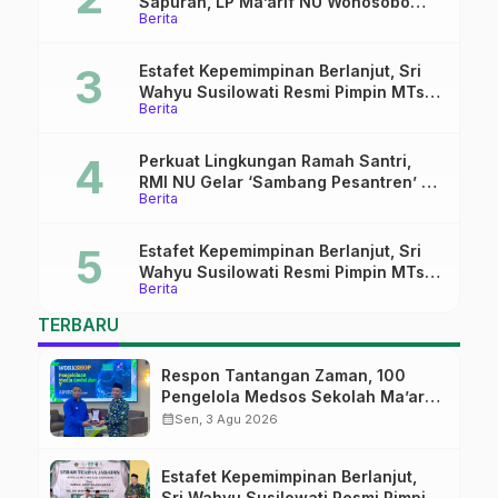
Sapuran, LP Ma’arif NU Wonosobo
Berita
Tekankan Lima Amanah
Kepemimpinan Nahdliyah
Estafet Kepemimpinan Berlanjut, Sri
Wahyu Susilowati Resmi Pimpin MTs
Berita
Ma’arif Sapuran
Perkuat Lingkungan Ramah Santri,
RMI NU Gelar ‘Sambang Pesantren’ di
Berita
Pati
Estafet Kepemimpinan Berlanjut, Sri
Wahyu Susilowati Resmi Pimpin MTs
Berita
Ma’arif Sapuran
TERBARU
Respon Tantangan Zaman, 100
Pengelola Medsos Sekolah Ma’arif
Pekalongan Ikuti Pelatihan Literasi
calendar_month
Sen, 3 Agu 2026
Digital
Estafet Kepemimpinan Berlanjut,
Sri Wahyu Susilowati Resmi Pimpin