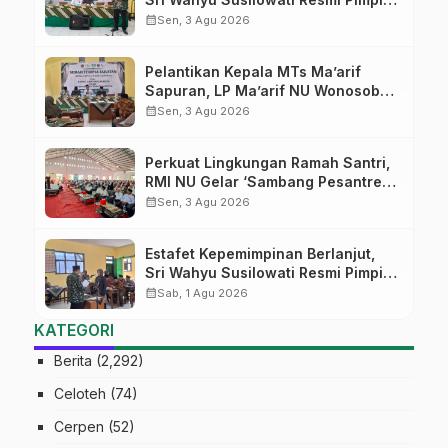
MTs Ma’arif Sapuran
calendar_month
Sen, 3 Agu 2026
Pelantikan Kepala MTs Ma’arif
Sapuran, LP Ma’arif NU Wonosobo
Tekankan Lima Amanah
calendar_month
Sen, 3 Agu 2026
Kepemimpinan Nahdliyah
Perkuat Lingkungan Ramah Santri,
RMI NU Gelar ‘Sambang Pesantren’
di Pati
calendar_month
Sen, 3 Agu 2026
Estafet Kepemimpinan Berlanjut,
Sri Wahyu Susilowati Resmi Pimpin
MTs Ma’arif Sapuran
calendar_month
Sab, 1 Agu 2026
KATEGORI
Berita
(2,292)
Celoteh
(74)
Cerpen
(52)