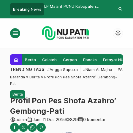
komanu
LP Ma’arif PCNU Kabupaten
PAC IPNU IPPNU Trangkil J
search
Breaking News
but Arus
Magelang Dorong Peningkatan
Lomba Kreasi Pelajar
Kualitas Pendidikan dan Literasi
menu
light_mode
home
Berita
Celoteh
Cerpen
Ebooks
Fatayat NU
F
TRENDING TAGS
#Angga Saputra
#Niam At Majha
#Admin
Beranda
»
Berita
»
Profil Pon Pes Shofa Azahro’ Gembong-
Pati
Berita
Profil Pon Pes Shofa Azahro’
Gembong-Pati
account_circle
calendar_month
visibility
comment
admin
Jum, 11 Des 2015
829
0 komentar