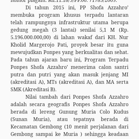
nomor piagam: Kd.11.18/5/PP.00. 71785/2009.
Di tahun 2015 ini, PP Shofa Azzahro’
membuka program khusus terpadu lantaran
telah rampungnya infrastruktur utama berupa
gedung megah (3 lantai) senilai 5,1 M (Rp.
5.196.000.000,00) di lahan wakaf dari KH. Nur
Kholid Margerojo Pati, proyek besar itu guna
mewujudkan Ponpes yang berkualitas dan sehat.
Pada tahun ajaran baru ini, Program Terpadu
Ponpes Shofa Azzahro’ menerima calon santri
putra dan putri yang akan masuk jenjang MI
(akreditasi A), MTs (akreditasi A), dan MA serta
SMK (Akreditasi B).
Nilai tambah dari Ponpes Shofa Azzahro
adalah secara geografis Ponpes Shofa Azzahro
berada di lereng Gunung Muria Colo Kudus
(Sunan Muria), atau tepatnya berada di
Kecamatan Gembong (10 menit perjalanan dari
Gembong sampai ke Muria ) sehingga keadaan