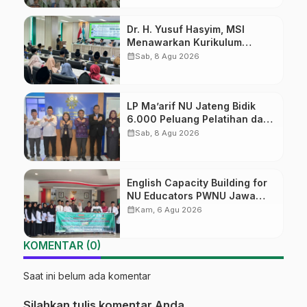
Dr. H. Yusuf Hasyim, MSI
Menawarkan Kurikulum
Diversifikasi, Harapan Baru
calendar_month
Sab, 8 Agu 2026
dalam dunia pendidikan
LP Ma’arif NU Jateng Bidik
6.000 Peluang Pelatihan dan
Sertifikasi bagi Lulusan SMK
calendar_month
Sab, 8 Agu 2026
English Capacity Building for
NU Educators PWNU Jawa
Tengah Batch#4; Membuka
calendar_month
Kam, 6 Agu 2026
Jalan Menuju Masa Depan
KOMENTAR (0)
Saat ini belum ada komentar
Silahkan tulis komentar Anda