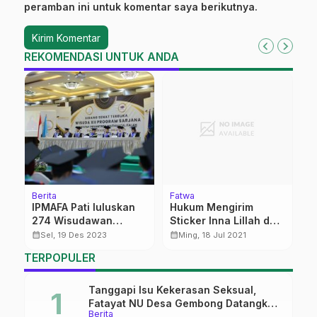
peramban ini untuk komentar saya berikutnya.
REKOMENDASI UNTUK ANDA
Berita
Fatwa
Be
IPMAFA Pati luluskan
Hukum Mengirim
P
0
274 Wisudawan
Sticker Inna Lillah dan
P
Sarjana Santri
Copas Doa untuk
calendar_month
calendar_month
calendar_month
Sel, 19 Des 2023
Ming, 18 Jul 2021
Orang Meninggal
TERPOPULER
Tanggapi Isu Kekerasan Seksual,
Fatayat NU Desa Gembong Datangkan
Berita
Aktifis HAM