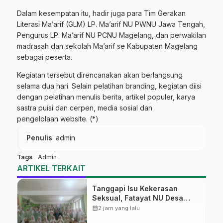
Dalam kesempatan itu, hadir juga para Tim Gerakan
Literasi Ma’arif (GLM) LP. Ma’arif NU PWNU Jawa Tengah,
Pengurus LP. Ma’arif NU PCNU Magelang, dan perwakilan
madrasah dan sekolah Ma’arif se Kabupaten Magelang
sebagai peserta.
Kegiatan tersebut direncanakan akan berlangsung
selama dua hari. Selain pelatihan branding, kegiatan diisi
dengan pelatihan menulis berita, artikel populer, karya
sastra puisi dan cerpen, media sosial dan
pengelolaan website. (*)
Penulis
: admin
Tags
Admin
ARTIKEL TERKAIT
Tanggapi Isu Kekerasan
Seksual, Fatayat NU Desa
Gembong Datangkan Aktifis
calendar_month
2 jam yang lalu
HAM