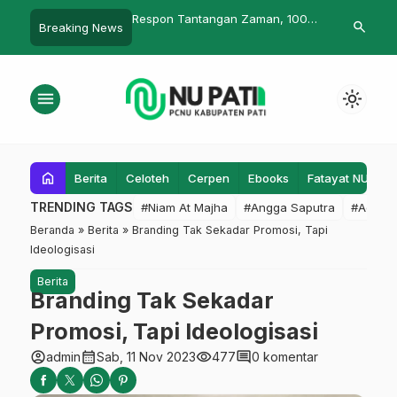
on Tantangan Zaman, 100
Memahami kembali masyruiyyah-
Gus Roz
search
Breaking News
elola Medsos Sekolah
ihtifal
wisudaw
if Pekalongan Ikuti Pelatihan
Musalsa
si Digital
Masjid 
menu
light_mode
home
Berita
Celoteh
Cerpen
Ebooks
Fatayat NU
F
TRENDING TAGS
#Niam At Majha
#Angga Saputra
#Admin
Beranda
»
Berita
»
Branding Tak Sekadar Promosi, Tapi
Ideologisasi
Berita
Branding Tak Sekadar
Promosi, Tapi Ideologisasi
account_circle
calendar_month
visibility
comment
admin
Sab, 11 Nov 2023
477
0 komentar