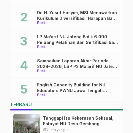
Dr. H. Yusuf Hasyim, MSI Menawarkan
Kurikulum Diversifikasi, Harapan Baru
Berita
dalam dunia pendidikan
LP Ma’arif NU Jateng Bidik 6.000
Peluang Pelatihan dan Sertifikasi bagi
Berita
Lulusan SMK
Sampaikan Laporan Akhir Periode
2024–2026, LSP P2 Ma’arif NU Jateng
Berita
Mantapkan Sinergi Link and Match
English Capacity Building for NU
Educators PWNU Jawa Tengah
Berita
Batch#4; Membuka Jalan Menuju
Masa Depan
TERBARU
Tanggapi Isu Kekerasan Seksual,
Fatayat NU Desa Gembong
Datangkan Aktifis HAM
calendar_month
2 jam yang lalu