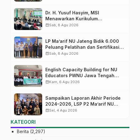
Dr. H. Yusuf Hasyim, MSI
Menawarkan Kurikulum
Diversifikasi, Harapan Baru dalam
calendar_month
Sab, 8 Agu 2026
dunia pendidikan
LP Ma’arif NU Jateng Bidik 6.000
Peluang Pelatihan dan Sertifikasi
bagi Lulusan SMK
calendar_month
Sab, 8 Agu 2026
English Capacity Building for NU
Educators PWNU Jawa Tengah
Batch#4; Membuka Jalan Menuju
calendar_month
Kam, 6 Agu 2026
Masa Depan
Sampaikan Laporan Akhir Periode
2024–2026, LSP P2 Ma’arif NU
Jateng Mantapkan Sinergi Link and
calendar_month
Sel, 4 Agu 2026
Match
KATEGORI
Berita
(2,297)