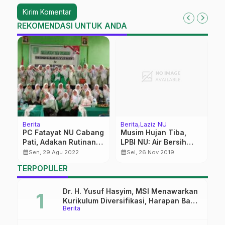
REKOMENDASI UNTUK ANDA
Berita
Berita
Laziz NU
K
PC Fatayat NU Cabang
Musim Hujan Tiba,
P
Pati, Adakan Rutinan
LPBI NU: Air Bersih
C
Triwulan
Masih Langka
M
calendar_month
calendar_month
calendar_month
Sen, 29 Agu 2022
Sel, 26 Nov 2019
TERPOPULER
Dr. H. Yusuf Hasyim, MSI Menawarkan
Kurikulum Diversifikasi, Harapan Baru
Berita
dalam dunia pendidikan