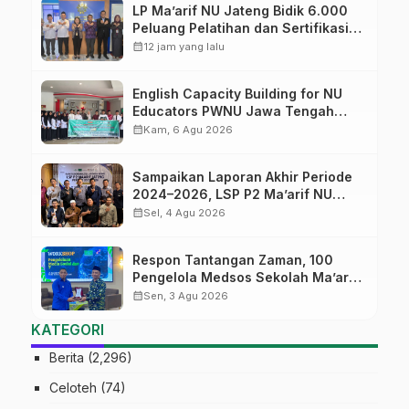
LP Ma’arif NU Jateng Bidik 6.000
Peluang Pelatihan dan Sertifikasi
bagi Lulusan SMK
calendar_month
12 jam yang lalu
English Capacity Building for NU
Educators PWNU Jawa Tengah
Batch#4; Membuka Jalan Menuju
calendar_month
Kam, 6 Agu 2026
Masa Depan
Sampaikan Laporan Akhir Periode
2024–2026, LSP P2 Ma’arif NU
Jateng Mantapkan Sinergi Link and
calendar_month
Sel, 4 Agu 2026
Match
Respon Tantangan Zaman, 100
Pengelola Medsos Sekolah Ma’arif
Pekalongan Ikuti Pelatihan Literasi
calendar_month
Sen, 3 Agu 2026
Digital
KATEGORI
Berita
(2,296)
Celoteh
(74)