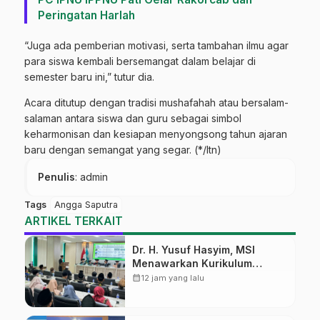
Peringatan Harlah
“Juga ada pemberian motivasi, serta tambahan ilmu agar
para siswa kembali bersemangat dalam belajar di
semester baru ini,” tutur dia.
Acara ditutup dengan tradisi mushafahah atau bersalam-
salaman antara siswa dan guru sebagai simbol
keharmonisan dan kesiapan menyongsong tahun ajaran
baru dengan semangat yang segar. (*/ltn)
Penulis
: admin
Tags
Angga Saputra
ARTIKEL TERKAIT
Dr. H. Yusuf Hasyim, MSI
Menawarkan Kurikulum
Diversifikasi, Harapan Baru
calendar_month
12 jam yang lalu
dalam dunia pendidikan