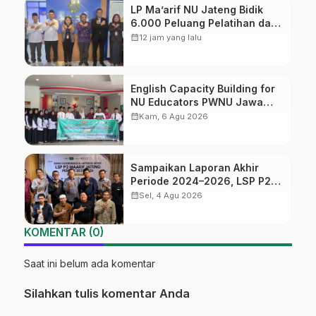
LP Ma’arif NU Jateng Bidik
6.000 Peluang Pelatihan dan
Sertifikasi bagi Lulusan SMK
calendar_month
12 jam yang lalu
English Capacity Building for
NU Educators PWNU Jawa
Tengah Batch#4; Membuka
calendar_month
Kam, 6 Agu 2026
Jalan Menuju Masa Depan
Sampaikan Laporan Akhir
Periode 2024–2026, LSP P2
Ma’arif NU Jateng Mantapkan
calendar_month
Sel, 4 Agu 2026
Sinergi Link and Match
KOMENTAR (0)
Saat ini belum ada komentar
Silahkan tulis komentar Anda