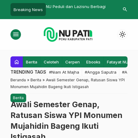
 dan Lazisnu Berbagi
Hasil Keputusan Kombes 2012
NU Pati Gela
search
Breaking News
Tekankan Ki
menu
light_mode
home
Berita
Celoteh
Cerpen
Ebooks
Fatayat NU
F
TRENDING TAGS
#Niam At Majha
#Angga Saputra
#Admin
Beranda
»
Berita
»
Awali Semester Genap, Ratusan Siswa YPI
Monumen Mujahidin Bageng Ikuti Istigasah
Berita
Awali Semester Genap,
Ratusan Siswa YPI Monumen
Mujahidin Bageng Ikuti
Istigasah