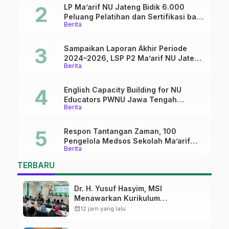
LP Ma’arif NU Jateng Bidik 6.000
Peluang Pelatihan dan Sertifikasi bagi
Berita
Lulusan SMK
Sampaikan Laporan Akhir Periode
2024–2026, LSP P2 Ma’arif NU Jateng
Berita
Mantapkan Sinergi Link and Match
English Capacity Building for NU
Educators PWNU Jawa Tengah
Berita
Batch#4; Membuka Jalan Menuju
Masa Depan
Respon Tantangan Zaman, 100
Pengelola Medsos Sekolah Ma’arif
Berita
Pekalongan Ikuti Pelatihan Literasi
Digital
TERBARU
Dr. H. Yusuf Hasyim, MSI
Menawarkan Kurikulum
Diversifikasi, Harapan Baru dalam
calendar_month
12 jam yang lalu
dunia pendidikan