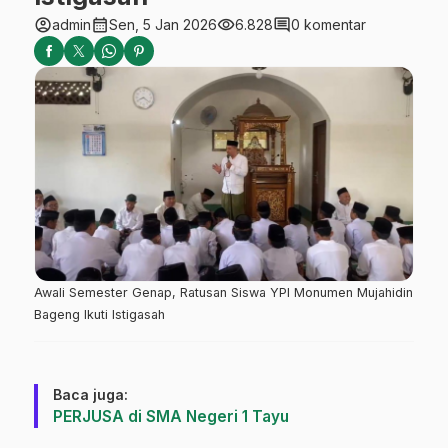
account_circle
calendar_month
visibility
comment
admin
Sen, 5 Jan 2026
6.828
0 komentar
Awali Semester Genap, Ratusan Siswa YPI Monumen Mujahidin
Bageng Ikuti Istigasah
Baca juga:
PERJUSA di SMA Negeri 1 Tayu