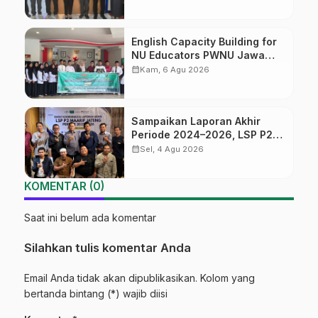
English Capacity Building for
NU Educators PWNU Jawa
Tengah Batch#4; Membuka
calendar_month
Kam, 6 Agu 2026
Jalan Menuju Masa Depan
Sampaikan Laporan Akhir
Periode 2024–2026, LSP P2
Ma’arif NU Jateng Mantapkan
calendar_month
Sel, 4 Agu 2026
Sinergi Link and Match
KOMENTAR (0)
Saat ini belum ada komentar
Silahkan tulis komentar Anda
Email Anda tidak akan dipublikasikan. Kolom yang
bertanda bintang (*) wajib diisi