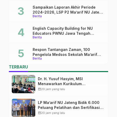
Sampaikan Laporan Akhir Periode
2024–2026, LSP P2 Ma’arif NU Jateng
Berita
Mantapkan Sinergi Link and Match
English Capacity Building for NU
Educators PWNU Jawa Tengah
Berita
Batch#4; Membuka Jalan Menuju
Masa Depan
Respon Tantangan Zaman, 100
Pengelola Medsos Sekolah Ma’arif
Berita
Pekalongan Ikuti Pelatihan Literasi
Digital
TERBARU
Dr. H. Yusuf Hasyim, MSI
Menawarkan Kurikulum
Diversifikasi, Harapan Baru dalam
calendar_month
20 jam yang lalu
dunia pendidikan
LP Ma’arif NU Jateng Bidik 6.000
Peluang Pelatihan dan Sertifikasi
bagi Lulusan SMK
calendar_month
20 jam yang lalu