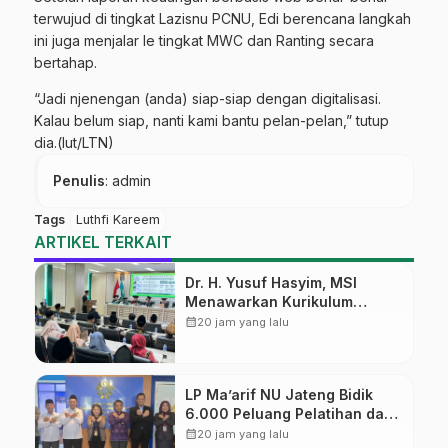
terwujud di tingkat Lazisnu PCNU, Edi berencana langkah
ini juga menjalar le tingkat MWC dan Ranting secara
bertahap.
“Jadi njenengan (anda) siap-siap dengan digitalisasi.
Kalau belum siap, nanti kami bantu pelan-pelan,” tutup
dia.(lut/LTN)
Penulis
: admin
Tags
Luthfi Kareem
ARTIKEL TERKAIT
Dr. H. Yusuf Hasyim, MSI
Menawarkan Kurikulum
Diversifikasi, Harapan Baru
calendar_month
20 jam yang lalu
dalam dunia pendidikan
LP Ma’arif NU Jateng Bidik
6.000 Peluang Pelatihan dan
Sertifikasi bagi Lulusan SMK
calendar_month
20 jam yang lalu