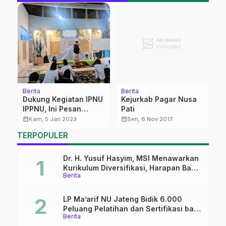
Berita
Berita
Be
ar
Dukung Kegiatan IPNU
Kejurkab Pagar Nusa
A
i
IPPNU, Ini Pesan
Pati
P
ng
Camat Dukuhseti
calendar_month
calendar_month
calendar_month
Kam, 5 Jan 2023
Sen, 6 Nov 2017
TERPOPULER
Dr. H. Yusuf Hasyim, MSI Menawarkan
Kurikulum Diversifikasi, Harapan Baru
Berita
dalam dunia pendidikan
LP Ma’arif NU Jateng Bidik 6.000
Peluang Pelatihan dan Sertifikasi bagi
Berita
Lulusan SMK