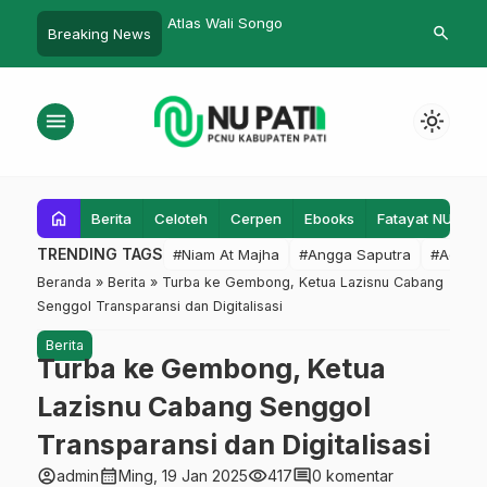
ni Gantikan KH. Thoifur
Atlas Wali Songo
Aryadi Pimpi
search
Breaking News
Trangkil
Kalibawang 
menu
light_mode
home
Berita
Celoteh
Cerpen
Ebooks
Fatayat NU
F
TRENDING TAGS
#Niam At Majha
#Angga Saputra
#Admin
Beranda
»
Berita
»
Turba ke Gembong, Ketua Lazisnu Cabang
Senggol Transparansi dan Digitalisasi
Berita
Turba ke Gembong, Ketua
Lazisnu Cabang Senggol
Transparansi dan Digitalisasi
account_circle
calendar_month
visibility
comment
admin
Ming, 19 Jan 2025
417
0 komentar