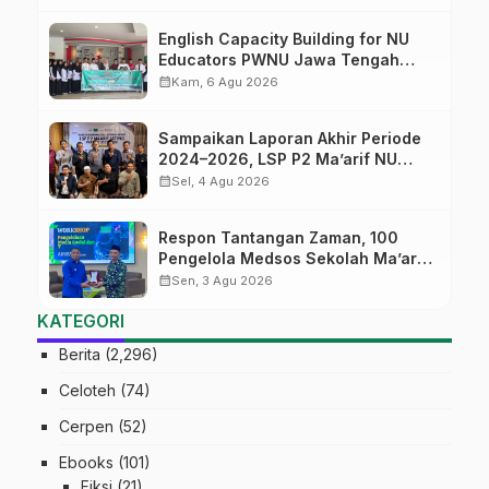
English Capacity Building for NU
Educators PWNU Jawa Tengah
Batch#4; Membuka Jalan Menuju
calendar_month
Kam, 6 Agu 2026
Masa Depan
Sampaikan Laporan Akhir Periode
2024–2026, LSP P2 Ma’arif NU
Jateng Mantapkan Sinergi Link and
calendar_month
Sel, 4 Agu 2026
Match
Respon Tantangan Zaman, 100
Pengelola Medsos Sekolah Ma’arif
Pekalongan Ikuti Pelatihan Literasi
calendar_month
Sen, 3 Agu 2026
Digital
KATEGORI
Berita
(2,296)
Celoteh
(74)
Cerpen
(52)
Ebooks
(101)
Fiksi
(21)