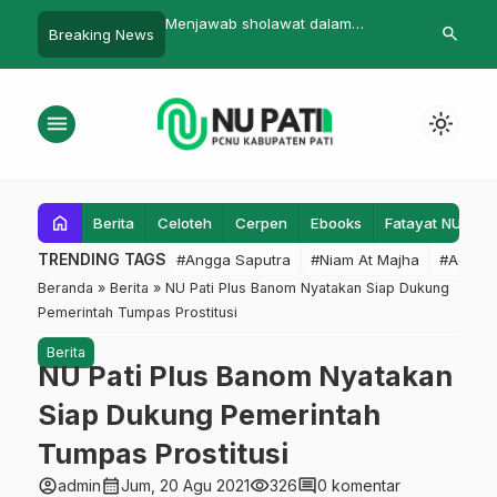
las Dendam Ketika
Menjawab sholawat dalam
Dirjen Pendi
search
Breaking News
Khotbah Jumah
RI Buka Seca
Zona 1
menu
light_mode
home
Berita
Celoteh
Cerpen
Ebooks
Fatayat NU
F
TRENDING TAGS
#Angga Saputra
#Niam At Majha
#Admin
Beranda
»
Berita
»
NU Pati Plus Banom Nyatakan Siap Dukung
Pemerintah Tumpas Prostitusi
Berita
NU Pati Plus Banom Nyatakan
Siap Dukung Pemerintah
Tumpas Prostitusi
account_circle
calendar_month
visibility
comment
admin
Jum, 20 Agu 2021
326
0 komentar