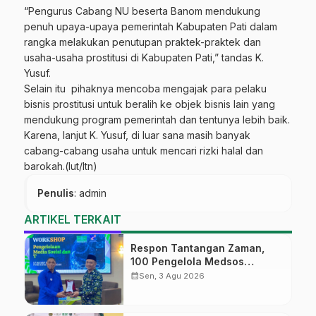
“Pengurus Cabang NU beserta Banom mendukung
penuh upaya-upaya pemerintah Kabupaten Pati dalam
rangka melakukan penutupan praktek-praktek dan
usaha-usaha prostitusi di Kabupaten Pati,” tandas K.
Yusuf.
Selain itu pihaknya mencoba mengajak para pelaku
bisnis prostitusi untuk beralih ke objek bisnis lain yang
mendukung program pemerintah dan tentunya lebih baik.
Karena, lanjut K. Yusuf, di luar sana masih banyak
cabang-cabang usaha untuk mencari rizki halal dan
barokah.(lut/ltn)
Penulis
: admin
ARTIKEL TERKAIT
Respon Tantangan Zaman,
100 Pengelola Medsos
Sekolah Ma’arif Pekalongan
calendar_month
Sen, 3 Agu 2026
Ikuti Pelatihan Literasi Digital