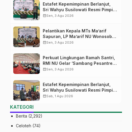
Estafet Kepemimpinan Berlanjut,
Sri Wahyu Susilowati Resmi Pimpin
MTs Ma’arif Sapuran
calendar_month
Sen, 3 Agu 2026
Pelantikan Kepala MTs Ma’arif
Sapuran, LP Ma’arif NU Wonosobo
Tekankan Lima Amanah
calendar_month
Sen, 3 Agu 2026
Kepemimpinan Nahdliyah
Perkuat Lingkungan Ramah Santri,
RMI NU Gelar ‘Sambang Pesantren’
di Pati
calendar_month
Sen, 3 Agu 2026
Estafet Kepemimpinan Berlanjut,
Sri Wahyu Susilowati Resmi Pimpin
MTs Ma’arif Sapuran
calendar_month
Sab, 1 Agu 2026
KATEGORI
Berita
(2,292)
Celoteh
(74)