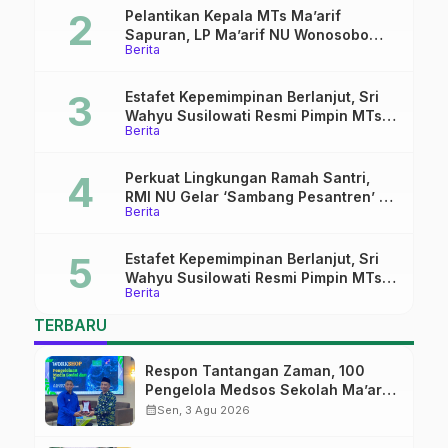
Pelantikan Kepala MTs Ma’arif
Sapuran, LP Ma’arif NU Wonosobo
Berita
Tekankan Lima Amanah
Kepemimpinan Nahdliyah
Estafet Kepemimpinan Berlanjut, Sri
Wahyu Susilowati Resmi Pimpin MTs
Berita
Ma’arif Sapuran
Perkuat Lingkungan Ramah Santri,
RMI NU Gelar ‘Sambang Pesantren’ di
Berita
Pati
Estafet Kepemimpinan Berlanjut, Sri
Wahyu Susilowati Resmi Pimpin MTs
Berita
Ma’arif Sapuran
TERBARU
Respon Tantangan Zaman, 100
Pengelola Medsos Sekolah Ma’arif
Pekalongan Ikuti Pelatihan Literasi
calendar_month
Sen, 3 Agu 2026
Digital