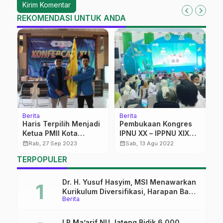
REKOMENDASI UNTUK ANDA
Berita
Berita
C
Haris Terpilih Menjadi
Pembukaan Kongres
A
Ketua PMII Kota
IPNU XX – IPPNU XIX
calendar_month
Semarang Periode
Molor
calendar_month
calendar_month
Rab, 27 Sep 2023
Sab, 13 Agu 2022
2023/2024
TERPOPULER
Dr. H. Yusuf Hasyim, MSI Menawarkan
Kurikulum Diversifikasi, Harapan Baru
Berita
dalam dunia pendidikan
LP Ma’arif NU Jateng Bidik 6.000