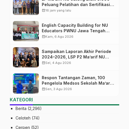
Peluang Pelatihan dan Sertifikasi
bagi Lulusan SMK
calendar_month
16 jam yang lalu
English Capacity Building for NU
Educators PWNU Jawa Tengah
Batch#4; Membuka Jalan Menuju
calendar_month
Kam, 6 Agu 2026
Masa Depan
Sampaikan Laporan Akhir Periode
2024–2026, LSP P2 Ma’arif NU
Jateng Mantapkan Sinergi Link and
calendar_month
Sel, 4 Agu 2026
Match
Respon Tantangan Zaman, 100
Pengelola Medsos Sekolah Ma’arif
Pekalongan Ikuti Pelatihan Literasi
calendar_month
Sen, 3 Agu 2026
Digital
KATEGORI
Berita
(2,296)
Celoteh
(74)
Cerpen
(52)