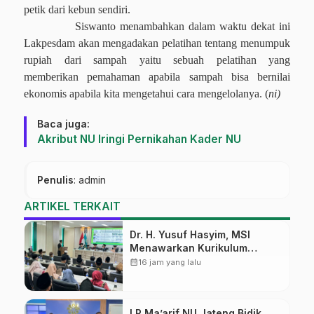
petik dari kebun sendiri.
Siswanto menambahkan dalam waktu dekat ini
Lakpesdam akan mengadakan pelatihan tentang menumpuk
rupiah dari sampah yaitu sebuah pelatihan yang
memberikan pemahaman apabila sampah bisa bernilai
ekonomis apabila kita mengetahui cara mengelolanya. (
ni)
Baca juga:
Akribut NU Iringi Pernikahan Kader NU
Penulis
: admin
ARTIKEL TERKAIT
Dr. H. Yusuf Hasyim, MSI
Menawarkan Kurikulum
Diversifikasi, Harapan Baru
calendar_month
16 jam yang lalu
dalam dunia pendidikan
LP Ma’arif NU Jateng Bidik