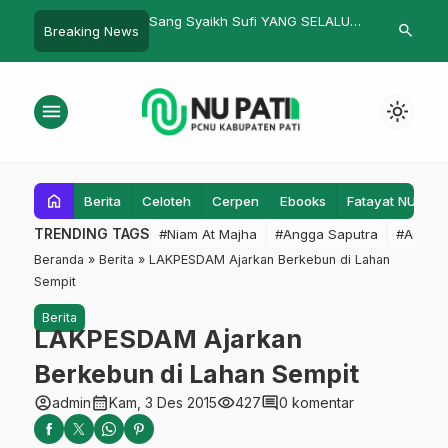
i Piala Kasad 2022 di
Sang Syaikh Sufi YANG SELALU
Misteri Lailat
search
Breaking News
 Pati Dibuka, 3
BERSEMBUNYI Kisah-Kisah di
 Turut Meramaikan
sekitar kehidupan KH.Abdullah
Salam
menu
light_mode
home
Berita
Celoteh
Cerpen
Ebooks
Fatayat NU
F
TRENDING TAGS
#Niam At Majha
#Angga Saputra
#Admin
Beranda
»
Berita
»
LAKPESDAM Ajarkan Berkebun di Lahan
Sempit
Berita
LAKPESDAM Ajarkan
Berkebun di Lahan Sempit
account_circle
calendar_month
visibility
comment
admin
Kam, 3 Des 2015
427
0 komentar