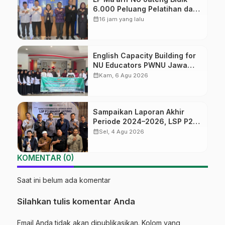
6.000 Peluang Pelatihan dan
Sertifikasi bagi Lulusan SMK
calendar_month
16 jam yang lalu
English Capacity Building for
NU Educators PWNU Jawa
Tengah Batch#4; Membuka
calendar_month
Kam, 6 Agu 2026
Jalan Menuju Masa Depan
Sampaikan Laporan Akhir
Periode 2024–2026, LSP P2
Ma’arif NU Jateng Mantapkan
calendar_month
Sel, 4 Agu 2026
Sinergi Link and Match
KOMENTAR (0)
Saat ini belum ada komentar
Silahkan tulis komentar Anda
Email Anda tidak akan dipublikasikan. Kolom yang