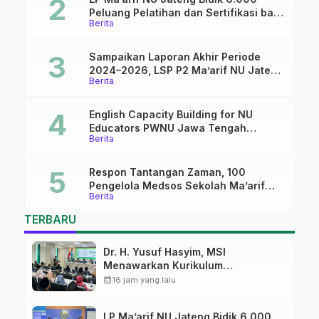
Peluang Pelatihan dan Sertifikasi bagi
Berita
Lulusan SMK
Sampaikan Laporan Akhir Periode
2024–2026, LSP P2 Ma’arif NU Jateng
Berita
Mantapkan Sinergi Link and Match
English Capacity Building for NU
Educators PWNU Jawa Tengah
Berita
Batch#4; Membuka Jalan Menuju
Masa Depan
Respon Tantangan Zaman, 100
Pengelola Medsos Sekolah Ma’arif
Berita
Pekalongan Ikuti Pelatihan Literasi
Digital
TERBARU
Dr. H. Yusuf Hasyim, MSI
Menawarkan Kurikulum
Diversifikasi, Harapan Baru dalam
calendar_month
16 jam yang lalu
dunia pendidikan
LP Ma’arif NU Jateng Bidik 6.000