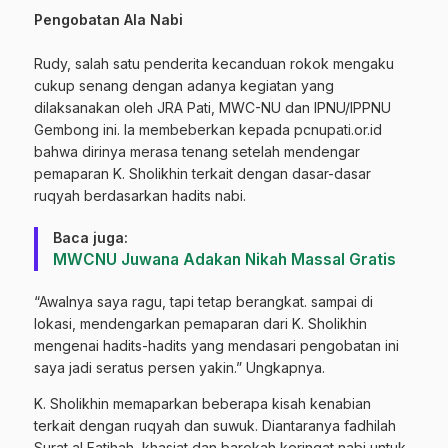
Pengobatan Ala Nabi
Rudy, salah satu penderita kecanduan rokok mengaku
cukup senang dengan adanya kegiatan yang
dilaksanakan oleh JRA Pati, MWC-NU dan IPNU/IPPNU
Gembong ini. Ia membeberkan kepada pcnupati.or.id
bahwa dirinya merasa tenang setelah mendengar
pemaparan K. Sholikhin terkait dengan dasar-dasar
ruqyah berdasarkan hadits nabi.
Baca juga:
MWCNU Juwana Adakan Nikah Massal Gratis
“Awalnya saya ragu, tapi tetap berangkat. sampai di
lokasi, mendengarkan pemaparan dari K. Sholikhin
mengenai hadits-hadits yang mendasari pengobatan ini
saya jadi seratus persen yakin.” Ungkapnya.
K. Sholikhin memaparkan beberapa kisah kenabian
terkait dengan ruqyah dan suwuk. Diantaranya fadhilah
Surat al Fatihah, khasiat dan barokah keringat nabi untuk