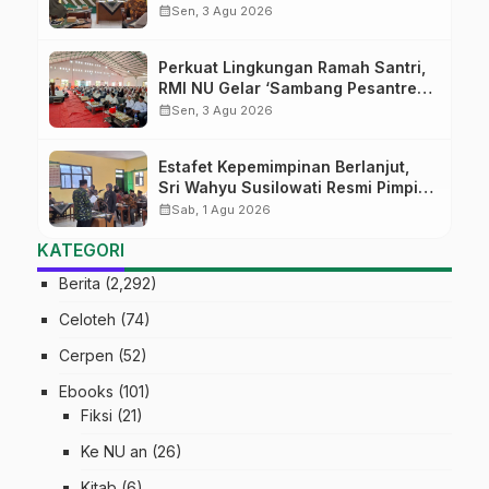
Tekankan Lima Amanah
calendar_month
Sen, 3 Agu 2026
Kepemimpinan Nahdliyah
Perkuat Lingkungan Ramah Santri,
RMI NU Gelar ‘Sambang Pesantren’
di Pati
calendar_month
Sen, 3 Agu 2026
Estafet Kepemimpinan Berlanjut,
Sri Wahyu Susilowati Resmi Pimpin
MTs Ma’arif Sapuran
calendar_month
Sab, 1 Agu 2026
KATEGORI
Berita
(2,292)
Celoteh
(74)
Cerpen
(52)
Ebooks
(101)
Fiksi
(21)
Ke NU an
(26)
Kitab
(6)