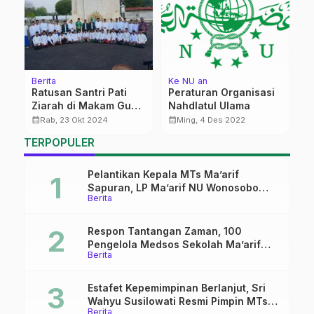
Berita
Ke NU an
Be
Ratusan Santri Pati
Peraturan Organisasi
H
an
Ziarah di Makam Gus
Nahdlatul Ulama
D
Hasyim
B
calendar_month
calendar_month
calendar_month
Rab, 23 Okt 2024
Ming, 4 Des 2022
D
TERPOPULER
Pelantikan Kepala MTs Ma’arif
Sapuran, LP Ma’arif NU Wonosobo
Berita
Tekankan Lima Amanah
Kepemimpinan Nahdliyah
Respon Tantangan Zaman, 100
Pengelola Medsos Sekolah Ma’arif
Berita
Pekalongan Ikuti Pelatihan Literasi
Digital
Estafet Kepemimpinan Berlanjut, Sri
Wahyu Susilowati Resmi Pimpin MTs
Berita