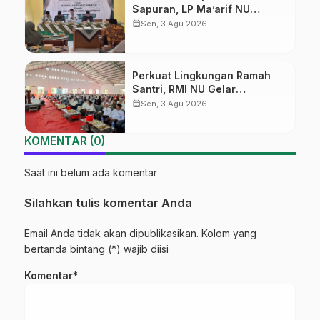
Sapuran, LP Ma’arif NU
Wonosobo Tekankan Lima
calendar_month
Sen, 3 Agu 2026
Amanah Kepemimpinan
Nahdliyah
Perkuat Lingkungan Ramah
Santri, RMI NU Gelar
‘Sambang Pesantren’ di Pati
calendar_month
Sen, 3 Agu 2026
KOMENTAR (0)
Saat ini belum ada komentar
Silahkan tulis komentar Anda
Email Anda tidak akan dipublikasikan. Kolom yang
bertanda bintang (*) wajib diisi
Komentar*