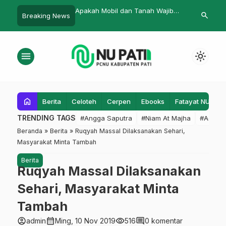
obil dan Tanah Wajib
Menangkap Cahaya Rayyan
Sudah Saa
search
Breaking News
Bat
menu
light_mode
home
Berita
Celoteh
Cerpen
Ebooks
Fatayat NU
F
TRENDING TAGS
#Angga Saputra
#Niam At Majha
#Admin
Beranda
»
Berita
»
Ruqyah Massal Dilaksanakan Sehari,
Masyarakat Minta Tambah
Berita
Ruqyah Massal Dilaksanakan
Sehari, Masyarakat Minta
Tambah
account_circle
calendar_month
visibility
comment
admin
Ming, 10 Nov 2019
516
0 komentar