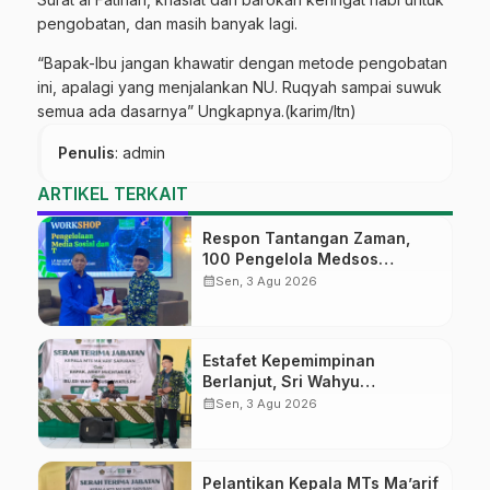
pengobatan, dan masih banyak lagi.
“Bapak-Ibu jangan khawatir dengan metode pengobatan
ini, apalagi yang menjalankan NU. Ruqyah sampai suwuk
semua ada dasarnya” Ungkapnya.(karim/ltn)
Penulis
: admin
ARTIKEL TERKAIT
Respon Tantangan Zaman,
100 Pengelola Medsos
Sekolah Ma’arif Pekalongan
calendar_month
Sen, 3 Agu 2026
Ikuti Pelatihan Literasi Digital
Estafet Kepemimpinan
Berlanjut, Sri Wahyu
Susilowati Resmi Pimpin MTs
calendar_month
Sen, 3 Agu 2026
Ma’arif Sapuran
Pelantikan Kepala MTs Ma’arif