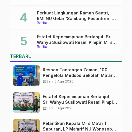
Ma’arif Sapuran
Perkuat Lingkungan Ramah Santri,
RMI NU Gelar ‘Sambang Pesantren’ di
Berita
Pati
Estafet Kepemimpinan Berlanjut, Sri
Wahyu Susilowati Resmi Pimpin MTs
Berita
Ma’arif Sapuran
TERBARU
Respon Tantangan Zaman, 100
Pengelola Medsos Sekolah Ma’arif
Pekalongan Ikuti Pelatihan Literasi
calendar_month
Sen, 3 Agu 2026
Digital
Estafet Kepemimpinan Berlanjut,
Sri Wahyu Susilowati Resmi Pimpin
MTs Ma’arif Sapuran
calendar_month
Sen, 3 Agu 2026
Pelantikan Kepala MTs Ma’arif
Sapuran, LP Ma’arif NU Wonosobo