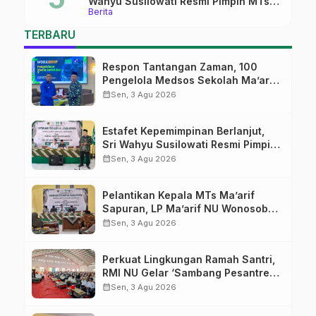
Wahyu Susilowati Resmi Pimpin MTs
Berita
Ma’arif Sapuran
TERBARU
Respon Tantangan Zaman, 100
Pengelola Medsos Sekolah Ma’arif
Pekalongan Ikuti Pelatihan Literasi
calendar_month
Sen, 3 Agu 2026
Digital
Estafet Kepemimpinan Berlanjut,
Sri Wahyu Susilowati Resmi Pimpin
MTs Ma’arif Sapuran
calendar_month
Sen, 3 Agu 2026
Pelantikan Kepala MTs Ma’arif
Sapuran, LP Ma’arif NU Wonosobo
Tekankan Lima Amanah
calendar_month
Sen, 3 Agu 2026
Kepemimpinan Nahdliyah
Perkuat Lingkungan Ramah Santri,
RMI NU Gelar ‘Sambang Pesantren’
di Pati
calendar_month
Sen, 3 Agu 2026