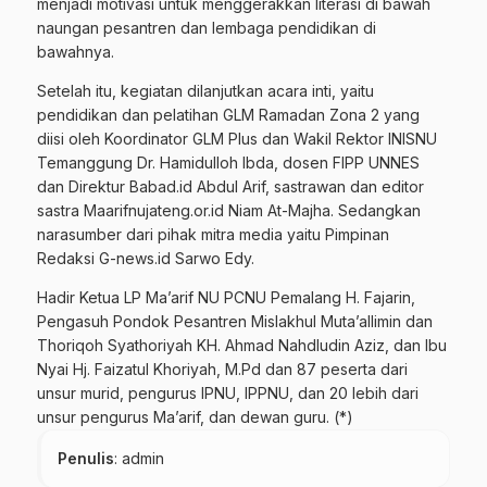
menjadi motivasi untuk menggerakkan literasi di bawah
naungan pesantren dan lembaga pendidikan di
bawahnya.
Setelah itu, kegiatan dilanjutkan acara inti, yaitu
pendidikan dan pelatihan GLM Ramadan Zona 2 yang
diisi oleh Koordinator GLM Plus dan Wakil Rektor INISNU
Temanggung Dr. Hamidulloh Ibda, dosen FIPP UNNES
dan Direktur Babad.id Abdul Arif, sastrawan dan editor
sastra Maarifnujateng.or.id Niam At-Majha. Sedangkan
narasumber dari pihak mitra media yaitu Pimpinan
Redaksi G-news.id Sarwo Edy.
Hadir Ketua LP Ma’arif NU PCNU Pemalang H. Fajarin,
Pengasuh Pondok Pesantren Mislakhul Muta’allimin dan
Thoriqoh Syathoriyah KH. Ahmad Nahdludin Aziz, dan Ibu
Nyai Hj. Faizatul Khoriyah, M.Pd dan 87 peserta dari
unsur murid, pengurus IPNU, IPPNU, dan 20 lebih dari
unsur pengurus Ma’arif, dan dewan guru. (*)
Penulis
: admin