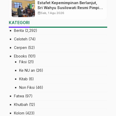
Estafet Kepemimpinan Berlanjut,
Sri Wahyu Susilowati Resmi Pimpin
MTs Ma’arif Sapuran
calendar_month
Sab, 1 Agu 2026
KATEGORI
Berita
(2,292)
Celoteh
(74)
Cerpen
(52)
Ebooks
(101)
Fiksi
(21)
Ke NU an
(26)
Kitab
(6)
Non Fiksi
(46)
Fatwa
(97)
Khutbah
(12)
Kolom
(423)