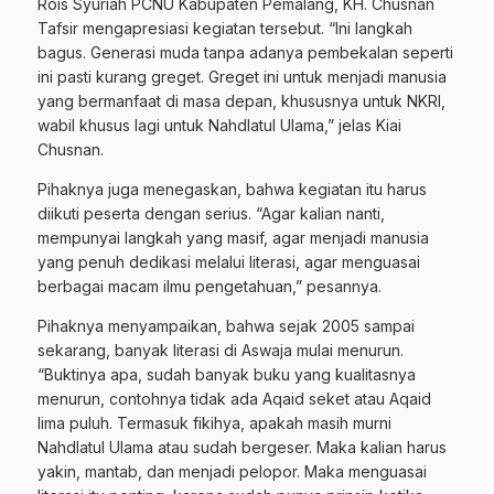
Rois Syuriah PCNU Kabupaten Pemalang, KH. Chusnan
Tafsir mengapresiasi kegiatan tersebut. “Ini langkah
bagus. Generasi muda tanpa adanya pembekalan seperti
ini pasti kurang greget. Greget ini untuk menjadi manusia
yang bermanfaat di masa depan, khususnya untuk NKRI,
wabil khusus lagi untuk Nahdlatul Ulama,” jelas Kiai
Chusnan.
Pihaknya juga menegaskan, bahwa kegiatan itu harus
diikuti peserta dengan serius. “Agar kalian nanti,
mempunyai langkah yang masif, agar menjadi manusia
yang penuh dedikasi melalui literasi, agar menguasai
berbagai macam ilmu pengetahuan,” pesannya.
Pihaknya menyampaikan, bahwa sejak 2005 sampai
sekarang, banyak literasi di Aswaja mulai menurun.
“Buktinya apa, sudah banyak buku yang kualitasnya
menurun, contohnya tidak ada Aqaid seket atau Aqaid
lima puluh. Termasuk fikihya, apakah masih murni
Nahdlatul Ulama atau sudah bergeser. Maka kalian harus
yakin, mantab, dan menjadi pelopor. Maka menguasai