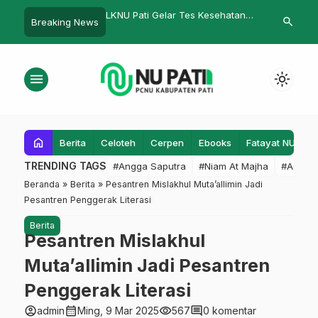
 Gelar Tes Kesehatan
Kafilah RMI PCNU Pati Ukir
PK IPNU IPPN
search
Breaking News
rga Antusias Mengikuti
Prestasi dalam Pekan Madaris NU
Syubban Ada
aan
Jawa Tengah
menu
light_mode
home
Berita
Celoteh
Cerpen
Ebooks
Fatayat NU
F
TRENDING TAGS
#Angga Saputra
#Niam At Majha
#Admin
Beranda
»
Berita
»
Pesantren Mislakhul Muta’allimin Jadi
Pesantren Penggerak Literasi
Berita
Pesantren Mislakhul
Muta’allimin Jadi Pesantren
Penggerak Literasi
account_circle
calendar_month
visibility
comment
admin
Ming, 9 Mar 2025
567
0 komentar