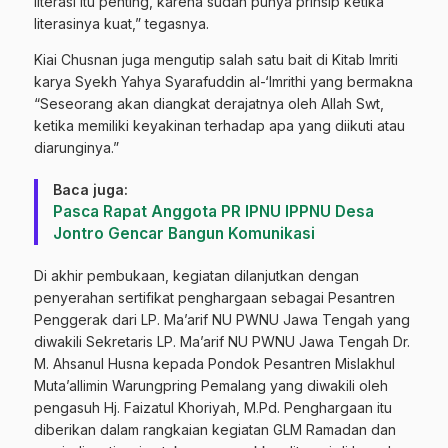
literasi itu penting, karena sudah punya prinsip ketika
literasinya kuat,” tegasnya.
Kiai Chusnan juga mengutip salah satu bait di Kitab Imriti
karya Syekh Yahya Syarafuddin al-‘Imrithi yang bermakna
“Seseorang akan diangkat derajatnya oleh Allah Swt,
ketika memiliki keyakinan terhadap apa yang diikuti atau
diarunginya.”
Baca juga:
Pasca Rapat Anggota PR IPNU IPPNU Desa
Jontro Gencar Bangun Komunikasi
Di akhir pembukaan, kegiatan dilanjutkan dengan
penyerahan sertifikat penghargaan sebagai Pesantren
Penggerak dari LP. Ma’arif NU PWNU Jawa Tengah yang
diwakili Sekretaris LP. Ma’arif NU PWNU Jawa Tengah Dr.
M. Ahsanul Husna kepada Pondok Pesantren Mislakhul
Muta’allimin Warungpring Pemalang yang diwakili oleh
pengasuh Hj. Faizatul Khoriyah, M.Pd. Penghargaan itu
diberikan dalam rangkaian kegiatan GLM Ramadan dan