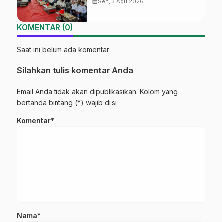
‘Sambang Pesantren’ di Pati
calendar_month
Sen, 3 Agu 2026
KOMENTAR (0)
Saat ini belum ada komentar
Silahkan tulis komentar Anda
Email Anda tidak akan dipublikasikan. Kolom yang
bertanda bintang (*) wajib diisi
Komentar*
Nama*