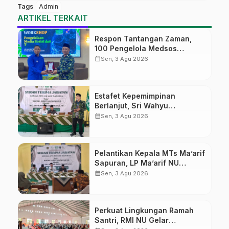
Tags
Admin
ARTIKEL TERKAIT
Respon Tantangan Zaman,
100 Pengelola Medsos
Sekolah Ma’arif Pekalongan
calendar_month
Sen, 3 Agu 2026
Ikuti Pelatihan Literasi Digital
Estafet Kepemimpinan
Berlanjut, Sri Wahyu
Susilowati Resmi Pimpin MTs
calendar_month
Sen, 3 Agu 2026
Ma’arif Sapuran
Pelantikan Kepala MTs Ma’arif
Sapuran, LP Ma’arif NU
Wonosobo Tekankan Lima
calendar_month
Sen, 3 Agu 2026
Amanah Kepemimpinan
Nahdliyah
Perkuat Lingkungan Ramah
Santri, RMI NU Gelar