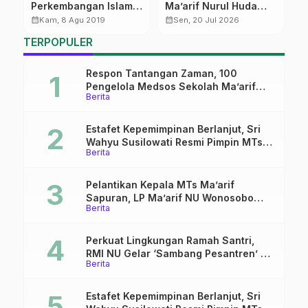
Perkembangan Islam
Ma’arif Nurul Huda
I’
i
di Indonesia
Gandeng Polsek
calendar_month
calendar_month
calendar_month
Kam, 8 Agu 2019
Sen, 20 Jul 2026
Kaloran Edukasi Siswa
TERPOPULER
tentang Kenakalan
Remaja dan Bahaya
Judi Online
Respon Tantangan Zaman, 100
Pengelola Medsos Sekolah Ma’arif
Berita
Pekalongan Ikuti Pelatihan Literasi
Digital
Estafet Kepemimpinan Berlanjut, Sri
Wahyu Susilowati Resmi Pimpin MTs
Berita
Ma’arif Sapuran
Pelantikan Kepala MTs Ma’arif
Sapuran, LP Ma’arif NU Wonosobo
Berita
Tekankan Lima Amanah
Kepemimpinan Nahdliyah
Perkuat Lingkungan Ramah Santri,
RMI NU Gelar ‘Sambang Pesantren’ di
Berita
Pati
Estafet Kepemimpinan Berlanjut, Sri