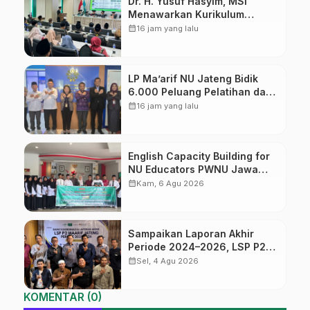
Dr. H. Yusuf Hasyim, MSI
Menawarkan Kurikulum
Diversifikasi, Harapan Baru
calendar_month
16 jam yang lalu
dalam dunia pendidikan
LP Ma’arif NU Jateng Bidik
6.000 Peluang Pelatihan dan
Sertifikasi bagi Lulusan SMK
calendar_month
16 jam yang lalu
English Capacity Building for
NU Educators PWNU Jawa
Tengah Batch#4; Membuka
calendar_month
Kam, 6 Agu 2026
Jalan Menuju Masa Depan
Sampaikan Laporan Akhir
Periode 2024–2026, LSP P2
Ma’arif NU Jateng Mantapkan
calendar_month
Sel, 4 Agu 2026
Sinergi Link and Match
KOMENTAR (0)