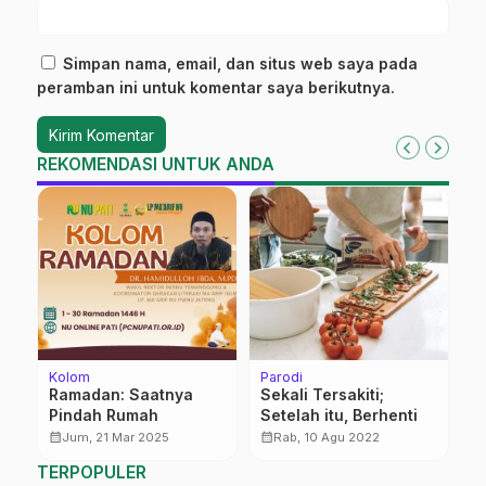
Simpan nama, email, dan situs web saya pada
peramban ini untuk komentar saya berikutnya.
REKOMENDASI UNTUK ANDA
Kolom
Parodi
Be
a
Ramadan: Saatnya
Sekali Tersakiti;
P
Pindah Rumah
Setelah itu, Berhenti
R
a
G
calendar_month
calendar_month
calendar_month
Jum, 21 Mar 2025
Rab, 10 Agu 2022
P
TERPOPULER