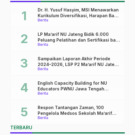
Dr. H. Yusuf Hasyim, MSI Menawarkan
Kurikulum Diversifikasi, Harapan Baru
Berita
dalam dunia pendidikan
LP Ma’arif NU Jateng Bidik 6.000
Peluang Pelatihan dan Sertifikasi bagi
Berita
Lulusan SMK
Sampaikan Laporan Akhir Periode
2024–2026, LSP P2 Ma’arif NU Jateng
Berita
Mantapkan Sinergi Link and Match
English Capacity Building for NU
Educators PWNU Jawa Tengah
Berita
Batch#4; Membuka Jalan Menuju
Masa Depan
Respon Tantangan Zaman, 100
Pengelola Medsos Sekolah Ma’arif
Berita
Pekalongan Ikuti Pelatihan Literasi
Digital
TERBARU