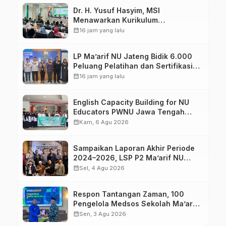
Dr. H. Yusuf Hasyim, MSI
Menawarkan Kurikulum
Diversifikasi, Harapan Baru dalam
calendar_month
16 jam yang lalu
dunia pendidikan
LP Ma’arif NU Jateng Bidik 6.000
Peluang Pelatihan dan Sertifikasi
bagi Lulusan SMK
calendar_month
16 jam yang lalu
English Capacity Building for NU
Educators PWNU Jawa Tengah
Batch#4; Membuka Jalan Menuju
calendar_month
Kam, 6 Agu 2026
Masa Depan
Sampaikan Laporan Akhir Periode
2024–2026, LSP P2 Ma’arif NU
Jateng Mantapkan Sinergi Link and
calendar_month
Sel, 4 Agu 2026
Match
Respon Tantangan Zaman, 100
Pengelola Medsos Sekolah Ma’arif
Pekalongan Ikuti Pelatihan Literasi
calendar_month
Sen, 3 Agu 2026
Digital