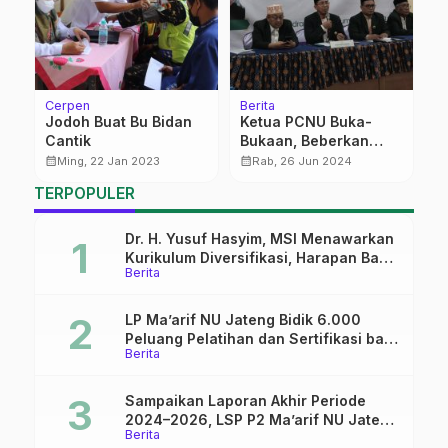
Cerpen
Berita
K
Jodoh Buat Bu Bidan
Ketua PCNU Buka-
S
h
Cantik
Bukaan, Beberkan
d
Program Segar
K
calendar_month
calendar_month
calendar_month
Ming, 22 Jan 2023
Rab, 26 Jun 2024
(bagian 3)
T
TERPOPULER
Dr. H. Yusuf Hasyim, MSI Menawarkan
Kurikulum Diversifikasi, Harapan Baru
Berita
dalam dunia pendidikan
LP Ma’arif NU Jateng Bidik 6.000
Peluang Pelatihan dan Sertifikasi bagi
Berita
Lulusan SMK
Sampaikan Laporan Akhir Periode
2024–2026, LSP P2 Ma’arif NU Jateng
Berita
Mantapkan Sinergi Link and Match