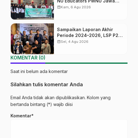
NU Educators PWNU Jawa
Tengah Batch#4; Membuka
calendar_month
Kam, 6 Agu 2026
Jalan Menuju Masa Depan
Sampaikan Laporan Akhir
Periode 2024–2026, LSP P2
Ma’arif NU Jateng Mantapkan
calendar_month
Sel, 4 Agu 2026
Sinergi Link and Match
KOMENTAR (0)
Saat ini belum ada komentar
Silahkan tulis komentar Anda
Email Anda tidak akan dipublikasikan. Kolom yang
bertanda bintang (*) wajib diisi
Komentar*