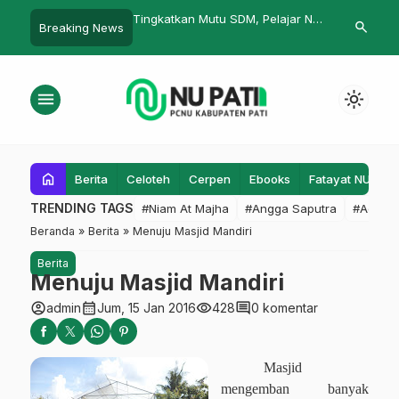
erubah untuk Masa
Tingkatkan Mutu SDM, Pelajar NU
Tak Mau Peta
search
Breaking News
Wedarijaksa Gelar Learning
Premanisme,
Together
Kasus Punde
menu
light_mode
home
Berita
Celoteh
Cerpen
Ebooks
Fatayat NU
F
TRENDING TAGS
#Niam At Majha
#Angga Saputra
#Admin
Beranda
»
Berita
»
Menuju Masjid Mandiri
Berita
Menuju Masjid Mandiri
account_circle
calendar_month
visibility
comment
admin
Jum, 15 Jan 2016
428
0 komentar
Masjid
mengemban banyak