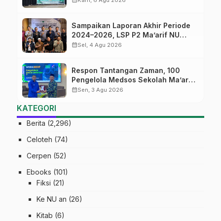
Kam, 6 Agu 2026
Masa Depan
Sampaikan Laporan Akhir Periode
2024–2026, LSP P2 Ma’arif NU
Jateng Mantapkan Sinergi Link and
calendar_month
Sel, 4 Agu 2026
Match
Respon Tantangan Zaman, 100
Pengelola Medsos Sekolah Ma’arif
Pekalongan Ikuti Pelatihan Literasi
calendar_month
Sen, 3 Agu 2026
Digital
KATEGORI
Berita
(2,296)
Celoteh
(74)
Cerpen
(52)
Ebooks
(101)
Fiksi
(21)
Ke NU an
(26)
Kitab
(6)