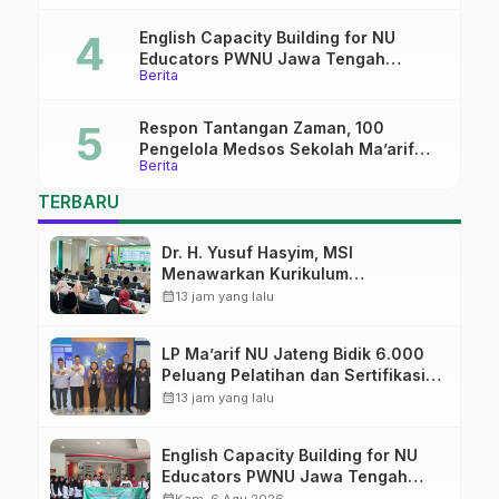
English Capacity Building for NU
Educators PWNU Jawa Tengah
Berita
Batch#4; Membuka Jalan Menuju
Masa Depan
Respon Tantangan Zaman, 100
Pengelola Medsos Sekolah Ma’arif
Berita
Pekalongan Ikuti Pelatihan Literasi
Digital
TERBARU
Dr. H. Yusuf Hasyim, MSI
Menawarkan Kurikulum
Diversifikasi, Harapan Baru dalam
calendar_month
13 jam yang lalu
dunia pendidikan
LP Ma’arif NU Jateng Bidik 6.000
Peluang Pelatihan dan Sertifikasi
bagi Lulusan SMK
calendar_month
13 jam yang lalu
English Capacity Building for NU
Educators PWNU Jawa Tengah
Batch#4; Membuka Jalan Menuju
calendar_month