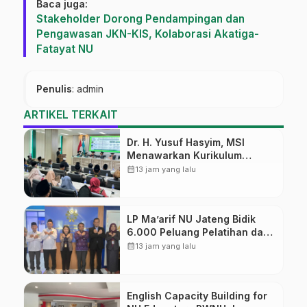
Baca juga:
Stakeholder Dorong Pendampingan dan
Pengawasan JKN-KIS, Kolaborasi Akatiga-
Fatayat NU
Penulis
: admin
ARTIKEL TERKAIT
Dr. H. Yusuf Hasyim, MSI
Menawarkan Kurikulum
Diversifikasi, Harapan Baru
calendar_month
13 jam yang lalu
dalam dunia pendidikan
LP Ma’arif NU Jateng Bidik
6.000 Peluang Pelatihan dan
Sertifikasi bagi Lulusan SMK
calendar_month
13 jam yang lalu
English Capacity Building for