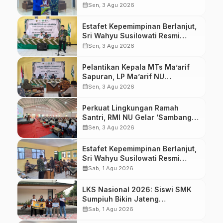
Ma’arif Pekalongan Ikuti
calendar_month
Sen, 3 Agu 2026
Pelatihan Literasi Digital
Estafet Kepemimpinan Berlanjut,
Sri Wahyu Susilowati Resmi
Pimpin MTs Ma’arif Sapuran
calendar_month
Sen, 3 Agu 2026
Pelantikan Kepala MTs Ma’arif
Sapuran, LP Ma’arif NU
Wonosobo Tekankan Lima
calendar_month
Sen, 3 Agu 2026
Amanah Kepemimpinan
Nahdliyah
Perkuat Lingkungan Ramah
Santri, RMI NU Gelar ‘Sambang
Pesantren’ di Pati
calendar_month
Sen, 3 Agu 2026
Estafet Kepemimpinan Berlanjut,
Sri Wahyu Susilowati Resmi
Pimpin MTs Ma’arif Sapuran
calendar_month
Sab, 1 Agu 2026
‎LKS Nasional 2026: Siswi SMK
Sumpiuh Bikin Jateng
Pertahankan Gelar Juara
calendar_month
Sab, 1 Agu 2026
Cabang Alat Berat