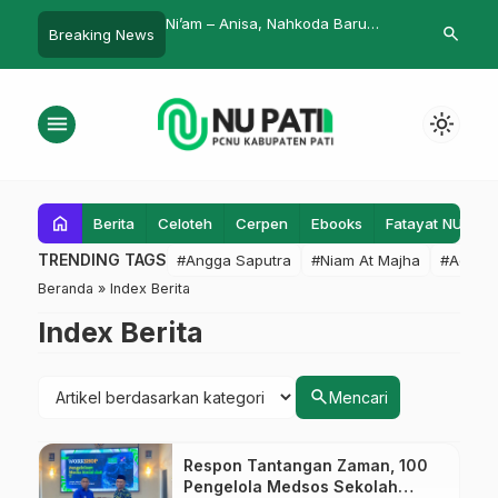
 Keluarkan Maklumat
Ni’am – Anisa, Nahkoda Baru
Membeli Sep
search
Breaking News
mo 13 Agustus
IPNU-IPPNU Tlogowungu
Kredit
menu
light_mode
home
Berita
Celoteh
Cerpen
Ebooks
Fatayat NU
F
TRENDING TAGS
#Angga Saputra
#Niam At Majha
#Admin
Beranda
» Index Berita
Index Berita
search
Mencari
Respon Tantangan Zaman, 100
Pengelola Medsos Sekolah