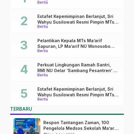
Berita
Pekalongan Ikuti Pelatihan Literasi
Digital
Estafet Kepemimpinan Berlanjut, Sri
Wahyu Susilowati Resmi Pimpin MTs
Berita
Ma’arif Sapuran
Pelantikan Kepala MTs Ma’arif
Sapuran, LP Ma’arif NU Wonosobo
Berita
Tekankan Lima Amanah
Kepemimpinan Nahdliyah
Perkuat Lingkungan Ramah Santri,
RMI NU Gelar ‘Sambang Pesantren’ di
Berita
Pati
Estafet Kepemimpinan Berlanjut, Sri
Wahyu Susilowati Resmi Pimpin MTs
Berita
Ma’arif Sapuran
TERBARU
Respon Tantangan Zaman, 100
Pengelola Medsos Sekolah Ma’arif
Pekalongan Ikuti Pelatihan Literasi