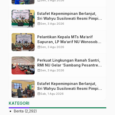
calendar_month
Sen, 3 Agu 2026
Digital
Estafet Kepemimpinan Berlanjut,
Sri Wahyu Susilowati Resmi Pimpin
MTs Ma’arif Sapuran
calendar_month
Sen, 3 Agu 2026
Pelantikan Kepala MTs Ma’arif
Sapuran, LP Ma’arif NU Wonosobo
Tekankan Lima Amanah
calendar_month
Sen, 3 Agu 2026
Kepemimpinan Nahdliyah
Perkuat Lingkungan Ramah Santri,
RMI NU Gelar ‘Sambang Pesantren’
di Pati
calendar_month
Sen, 3 Agu 2026
Estafet Kepemimpinan Berlanjut,
Sri Wahyu Susilowati Resmi Pimpin
MTs Ma’arif Sapuran
calendar_month
Sab, 1 Agu 2026
KATEGORI
Berita
(2,292)