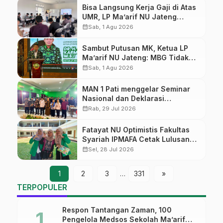
Bisa Langsung Kerja Gaji di Atas
UMR, LP Ma’arif NU Jateng
Perpanjang Pendaftaran
calendar_month
Sab, 1 Agu 2026
Pelatihan Mandarin Pra-Kerja
Sambut Putusan MK, Ketua LP
Ma’arif NU Jateng: MBG Tidak
Boleh “Membajak” Hak
calendar_month
Sab, 1 Agu 2026
Operasional Sekolah
MAN 1 Pati menggelar Seminar
Nasional dan Deklarasi
Madrasah Ramah Anak Tahun
calendar_month
Rab, 29 Jul 2026
2026
Fatayat NU Optimistis Fakultas
Syariah IPMAFA Cetak Lulusan
yang Dibutuhkan Masyarakat
calendar_month
Sel, 28 Jul 2026
1
2
3
…
331
»
TERPOPULER
Respon Tantangan Zaman, 100
Pengelola Medsos Sekolah Ma’arif