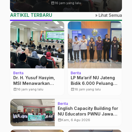
Diversifikasi, Harapan Baru
calendar_month
16 jam yang lalu
dalam dunia pendidikan
ARTIKEL TERBARU
» Lihat Semua
Berita
Berita
Dr. H. Yusuf Hasyim,
LP Ma’arif NU Jateng
MSI Menawarkan
Bidik 6.000 Peluang
Kurikulum
Pelatihan dan
calendar_month
calendar_month
16 jam yang lalu
16 jam yang lalu
Diversifikasi, Harapan
Sertifikasi bagi
Baru dalam dunia
Lulusan SMK
Berita
pendidikan
English Capacity Building for
NU Educators PWNU Jawa
Tengah Batch#4; Membuka
calendar_month
Kam, 6 Agu 2026
Jalan Menuju Masa Depan