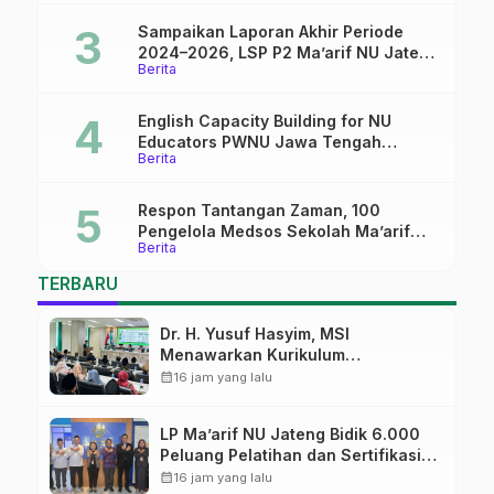
Sampaikan Laporan Akhir Periode
2024–2026, LSP P2 Ma’arif NU Jateng
Berita
Mantapkan Sinergi Link and Match
English Capacity Building for NU
Educators PWNU Jawa Tengah
Berita
Batch#4; Membuka Jalan Menuju
Masa Depan
Respon Tantangan Zaman, 100
Pengelola Medsos Sekolah Ma’arif
Berita
Pekalongan Ikuti Pelatihan Literasi
Digital
TERBARU
Dr. H. Yusuf Hasyim, MSI
Menawarkan Kurikulum
Diversifikasi, Harapan Baru dalam
calendar_month
16 jam yang lalu
dunia pendidikan
LP Ma’arif NU Jateng Bidik 6.000
Peluang Pelatihan dan Sertifikasi
bagi Lulusan SMK
calendar_month
16 jam yang lalu