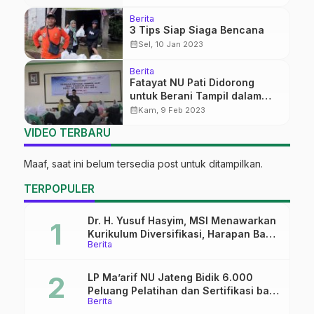
Berita
3 Tips Siap Siaga Bencana
calendar_month
Sel, 10 Jan 2023
Berita
Fatayat NU Pati Didorong
untuk Berani Tampil dalam
Perpolitikan
calendar_month
Kam, 9 Feb 2023
VIDEO TERBARU
Maaf, saat ini belum tersedia post untuk ditampilkan.
TERPOPULER
Dr. H. Yusuf Hasyim, MSI Menawarkan
Kurikulum Diversifikasi, Harapan Baru
Berita
dalam dunia pendidikan
LP Ma’arif NU Jateng Bidik 6.000
Peluang Pelatihan dan Sertifikasi bagi
Berita
Lulusan SMK