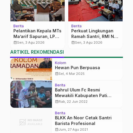
Berita
Berita
Pelantikan Kepala MTs
Perkuat Lingkungan
Ma’arif Sapuran, LP
Ramah Santri, RMI NU
Ma’arif NU Wonosobo
Gelar ‘Sambang
calendar_month
calendar_month
Sen, 3 Agu 2026
Sen, 3 Agu 2026
Tekankan Lima
Pesantren’ di Pati
ARTIKEL REKOMENDASI
Amanah
Kepemimpinan
Kolom
Nahdliyah
Hewan Pun Berpuasa
calendar_month
Sel, 4 Mar 2025
Berita
Bahrul Ulum Fc Resmi
Mewakili Kabupaten Pati
Dalam Ajang Liga Santri Piala
calendar_month
Rab, 22 Jun 2022
Kasad Tahun 2022
Berita
BLKK An Noor Cetak Santri
Barista Profesional
calendar_month
Jum, 27 Agu 2021