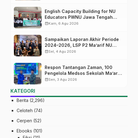
English Capacity Building for NU
Educators PWNU Jawa Tengah
Batch#4; Membuka Jalan Menuju
calendar_month
Kam, 6 Agu 2026
Masa Depan
Sampaikan Laporan Akhir Periode
2024–2026, LSP P2 Ma’arif NU
Jateng Mantapkan Sinergi Link and
calendar_month
Sel, 4 Agu 2026
Match
Respon Tantangan Zaman, 100
Pengelola Medsos Sekolah Ma’arif
Pekalongan Ikuti Pelatihan Literasi
calendar_month
Sen, 3 Agu 2026
Digital
KATEGORI
Berita
(2,296)
Celoteh
(74)
Cerpen
(52)
Ebooks
(101)
Fiksi
(21)