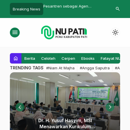
 sebagai Agen
Gandeng Lazisnu, Karang Taruna
PAC Ansor Ba
search
Breaking News
 Sosial Masyarakat
Desa Lahar Santuni Puluhan Anak
Pengurus Ba
Yatim
menu
light_mode
NU
home
Berita
Celoteh
Cerpen
Ebooks
Fatayat NU
F
PATI
TRENDING TAGS
#Niam At Majha
#Angga Saputra
#Admin
|
PCNU
KABUPATEN
PATI
Dr. H. Yusuf Hasyim, MSI
Menawarkan Kurikulum