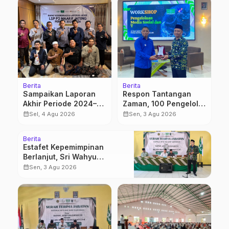
Berita
Berita
Sampaikan Laporan
Respon Tantangan
Akhir Periode 2024–
Zaman, 100 Pengelola
2026, LSP P2 Ma’arif
Medsos Sekolah
calendar_month
calendar_month
Sel, 4 Agu 2026
Sen, 3 Agu 2026
NU Jateng Mantapkan
Ma’arif Pekalongan
Sinergi Link and
Ikuti Pelatihan Literasi
Berita
Match
Digital
Estafet Kepemimpinan
Berlanjut, Sri Wahyu
Susilowati Resmi Pimpin MTs
calendar_month
Sen, 3 Agu 2026
Ma’arif Sapuran